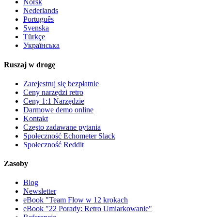
Norsk
Nederlands
Português
Svenska
Türkçe
Українська
Ruszaj w drogę
Zarejestruj się bezpłatnie
Ceny narzędzi retro
Ceny 1:1 Narzędzie
Darmowe demo online
Kontakt
Często zadawane pytania
Społeczność Echometer Slack
Społeczność Reddit
Zasoby
Blog
Newsletter
eBook "Team Flow w 12 krokach
eBook "22 Porady: Retro Umiarkowanie"