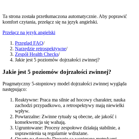
Ta strona została przetłumaczona automatycznie. Aby poprawić
komfort czytania, przełącz się na język angielski.
Przełącz na język angielski
Przegląd FAQ
/
Narzędzie retrospektywne
/
Zespół Health Checks
/
Jakie jest 5 poziomów dojrzałości zwinnej?
Jakie jest 5 poziomów dojrzałości zwinnej?
Pragmatyczny 5-stopniowy model dojrzałości zwinnej wygląda
następująco:
Reaktywne: Praca ma silnie ad hocowy charakter, nauka
zachodzi przypadkowo, a retrospektywy mają niewielki
wpływ.
Powtarzalne: Zwinne rytuały są obecne, ale jakość i
konsekwencja się wahają.
Ugruntowane: Procesy zespołowe działają stabilnie, a
usprawnienia są regularnie wdrażane.
Oparte na danych: Decyzje są wspierane metrykami,