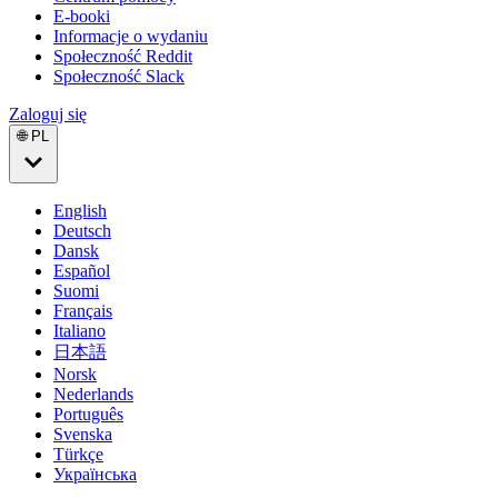
E-booki
Informacje o wydaniu
Społeczność Reddit
Społeczność Slack
Zaloguj się
🌐 PL
English
Deutsch
Dansk
Español
Suomi
Français
Italiano
日本語
Norsk
Nederlands
Português
Svenska
Türkçe
Українська