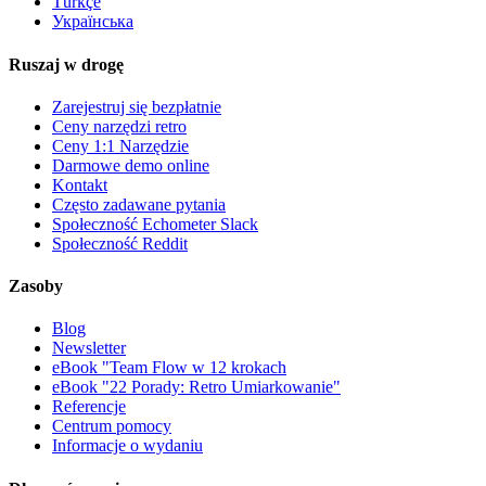
Türkçe
Українська
Ruszaj w drogę
Zarejestruj się bezpłatnie
Ceny narzędzi retro
Ceny 1:1 Narzędzie
Darmowe demo online
Kontakt
Często zadawane pytania
Społeczność Echometer Slack
Społeczność Reddit
Zasoby
Blog
Newsletter
eBook "Team Flow w 12 krokach
eBook "22 Porady: Retro Umiarkowanie"
Referencje
Centrum pomocy
Informacje o wydaniu