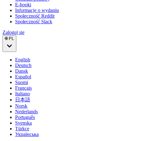
E-booki
Informacje o wydaniu
Społeczność Reddit
Społeczność Slack
Zaloguj się
🌐 PL
English
Deutsch
Dansk
Español
Suomi
Français
Italiano
日本語
Norsk
Nederlands
Português
Svenska
Türkçe
Українська