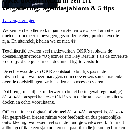
OKR-doelen stellen in een 1:1-
vergadering: agendasjabloon & 5 tips
1:1 vergaderingen
We kennen het allemaal: in januari stellen we onszelf ambitieuze
doelen – om meer te bewegen, gezonder te eten, productiever te
zijn. En uiteindelijk halen we ze niet. 😄
Tegelijkertijd ervaren veel medewerkers OKR’s (volgens de
doelstellingsmethode “Objectives and Key Results”) als de zoveelste
to-do-lijst die ergens in een document ligt te verstoffen.
De echte waarde van OKR’s ontstaat natuurlijk pas in de
uitwisseling – wanneer managers en medewerkers samen nadenken
over de doelstellingen, ze bijstellen en successen vieren.
Dat brengt ons bij het onderwerp: (In het beste geval regelmatige)
één-op-één gesprekken over OKR’s zijn de brug tussen ambitieuze
doelen en echte vooruitgang.
Of het nu in een digitaal of virtueel één-op-één gesprek is, één-op-
één gesprekken bieden ruimte voor feedback en dus persoonlijke
ontwikkeling, wat essentieel is in de huidige werkwereld. En in dit
artikel geef ik je een sjabloon en een paar tips die je kunt gebruiken