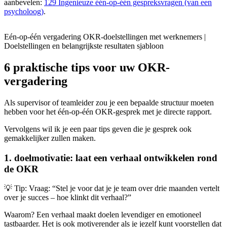
aanbevelen:
129 Ingenieuze één-op-één gespreksvragen (van een
psycholoog)
.
Eén-op-één vergadering OKR-doelstellingen met werknemers |
Doelstellingen en belangrijkste resultaten sjabloon
6 praktische tips voor uw OKR-
vergadering
Als supervisor of teamleider zou je een bepaalde structuur moeten
hebben voor het één-op-één OKR-gesprek met je directe rapport.
Vervolgens wil ik je een paar tips geven die je gesprek ook
gemakkelijker zullen maken.
1. doelmotivatie: laat een verhaal ontwikkelen rond
de OKR
💡 Tip: Vraag: “Stel je voor dat je je team over drie maanden vertelt
over je succes – hoe klinkt dit verhaal?”
Waarom? Een verhaal maakt doelen levendiger en emotioneel
tastbaarder. Het is ook motiverender als je jezelf kunt voorstellen dat