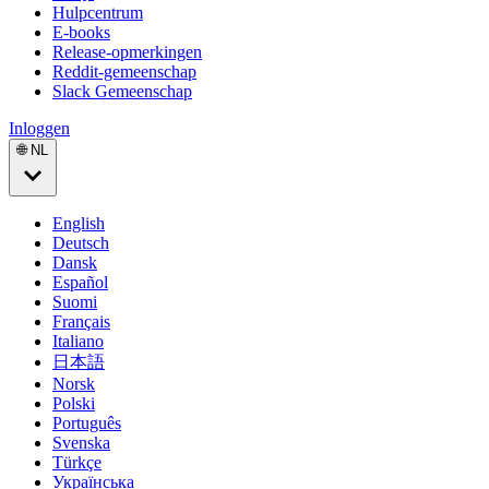
Hulpcentrum
E-books
Release-opmerkingen
Reddit-gemeenschap
Slack Gemeenschap
Inloggen
🌐 NL
English
Deutsch
Dansk
Español
Suomi
Français
Italiano
日本語
Norsk
Polski
Português
Svenska
Türkçe
Українська