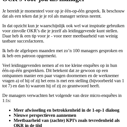
Je bereidt je momenteel voor op je één-op-één gesprek. Ik beschouw
dat als een teken dat je je rol als manager serieus neemt.
In dat opzicht kun je waarschijnlijk ook wel wat inspiratie gebruiken
voor zinvolle OKR’s die je jezelf als leidinggevende kunt stellen.
Daar heb ik een tip voor je - voor meer meetbaarheid van weinig
tastbare succesfactoren.
Ik heb de afgelopen maanden met zo’n 100 managers gesproken en
ik heb een patroon opgemerkt.
Veel leidinggevenden nemen af en toe kleine enquêtes op in hun
één-op-één gesprekken. Dit betekent dat ze gewoon op een
ontspannen manier een paar vragen doornemen en de werknemer
vragen a) of hij of zij het eens is met een stelling (bijvoorbeeld van 1
tot 7) en dan b) waarom hij of zij zo geantwoord heeft.
De managers verwachten het volgende van deze micro-enquêtes in
1:1s:
Meer afwisseling en betrokkenheid in de 1-op-1 dialoog
Nieuwe perspectieven aannemen
Meetbaarheid van (zachte) KPI’s zoals tevredenheid als
OKR in de tijd