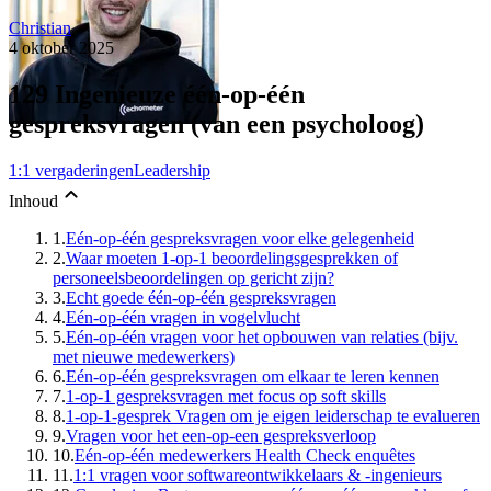
Christian
4 oktober 2025
129 Ingenieuze één-op-één
gespreksvragen (van een psycholoog)
1:1 vergaderingen
Leadership
Inhoud
1.
Eén-op-één gespreksvragen voor elke gelegenheid
2.
Waar moeten 1-op-1 beoordelingsgesprekken of
personeelsbeoordelingen op gericht zijn?
3.
Echt goede één-op-één gespreksvragen
4.
Eén-op-één vragen in vogelvlucht
5.
Eén-op-één vragen voor het opbouwen van relaties (bijv.
met nieuwe medewerkers)
6.
Eén-op-één gespreksvragen om elkaar te leren kennen
7.
1-op-1 gespreksvragen met focus op soft skills
8.
1-op-1-gesprek Vragen om je eigen leiderschap te evalueren
9.
Vragen voor het een-op-een gespreksverloop
10.
Eén-op-één medewerkers Health Check enquêtes
11.
1:1 vragen voor softwareontwikkelaars & -ingenieurs