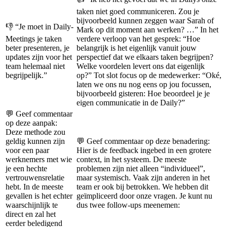
taken niet goed communiceren. Zou je
bijvoorbeeld kunnen zeggen waar Sarah of
👎 “Je moet in Daily-
Mark op dit moment aan werken? …” In het
Meetings je taken
verdere verloop van het gesprek: “Hoe
beter presenteren, je
belangrijk is het eigenlijk vanuit jouw
updates zijn voor het
perspectief dat we elkaars taken begrijpen?
team helemaal niet
Welke voordelen levert ons dat eigenlijk
begrijpelijk.”
op?” Tot slot focus op de medewerker: “Oké,
laten we ons nu nog eens op jou focussen,
bijvoorbeeld gisteren: Hoe beoordeel je je
eigen communicatie in de Daily?”
💬 Geef commentaar
op deze aanpak:
Deze methode zou
geldig kunnen zijn
💬 Geef commentaar op deze benadering:
voor een paar
Hier is de feedback ingebed in een grotere
werknemers met wie
context, in het systeem. De meeste
je een hechte
problemen zijn niet alleen “individueel”,
vertrouwensrelatie
maar systemisch. Vaak zijn anderen in het
hebt. In de meeste
team er ook bij betrokken. We hebben dit
gevallen is het echter
geïmpliceerd door onze vragen. Je kunt nu
waarschijnlijk te
dus twee follow-ups meenemen:
direct en zal het
eerder beledigend