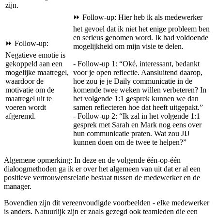
zijn.
⏩ Follow-up: Hier heb ik als medewerker
het gevoel dat ik niet het enige probleem ben
en serieus genomen word. Ik had voldoende
⏩ Follow-up:
mogelijkheid om mijn visie te delen.
Negatieve emotie is
gekoppeld aan een
- Follow-up 1: “Oké, interessant, bedankt
mogelijke maatregel,
voor je open reflectie. Aansluitend daarop,
waardoor de
hoe zou je je Daily communicatie in de
motivatie om de
komende twee weken willen verbeteren? In
maatregel uit te
het volgende 1:1 gesprek kunnen we dan
voeren wordt
samen reflecteren hoe dat heeft uitgepakt.”
afgeremd.
- Follow-up 2: “Ik zal in het volgende 1:1
gesprek met Sarah en Mark nog eens over
hun communicatie praten. Wat zou JIJ
kunnen doen om de twee te helpen?”
Algemene opmerking: In deze en de volgende één-op-één
dialoogmethoden ga ik er over het algemeen van uit dat er al een
positieve vertrouwensrelatie bestaat tussen de medewerker en de
manager.
Bovendien zijn dit vereenvoudigde voorbeelden - elke medewerker
is anders. Natuurlijk zijn er zoals gezegd ook teamleden die een