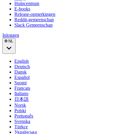
Hulpcentrum
E-books
Release-opmerkingen
Reddit-gemeenschap
Slack Gemeenschap
Inloggen
🌐 NL
English
Deutsch
Dansk
Español
Suomi
Français
Italiano
日本語
Norsk
Polski
Português
Svenska
Türkçe
Українська