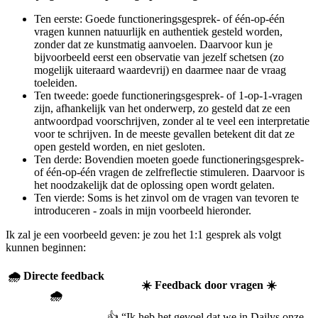
Ten eerste: Goede functioneringsgesprek- of één-op-één
vragen kunnen natuurlijk en authentiek gesteld worden,
zonder dat ze kunstmatig aanvoelen. Daarvoor kun je
bijvoorbeeld eerst een observatie van jezelf schetsen (zo
mogelijk uiteraard waardevrij) en daarmee naar de vraag
toeleiden.
Ten tweede: goede functioneringsgesprek- of 1-op-1-vragen
zijn, afhankelijk van het onderwerp, zo gesteld dat ze een
antwoordpad voorschrijven, zonder al te veel een interpretatie
voor te schrijven. In de meeste gevallen betekent dit dat ze
open gesteld worden, en niet gesloten.
Ten derde: Bovendien moeten goede functioneringsgesprek-
of één-op-één vragen de zelfreflectie stimuleren. Daarvoor is
het noodzakelijk dat de oplossing open wordt gelaten.
Ten vierde: Soms is het zinvol om de vragen van tevoren te
introduceren - zoals in mijn voorbeeld hieronder.
Ik zal je een voorbeeld geven: je zou het 1:1 gesprek als volgt
kunnen beginnen:
🌧 Directe feedback
☀️ Feedback door vragen ☀️
🌧
👍 “Ik heb het gevoel dat we in Dailys onze