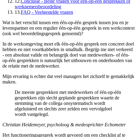
12.
Conclusie - Beste vragen voor één-op-één gesprekken of
werknemersbeoordeling
13.
FAQ - Veelgestelde vragen
Wat is het verschil tussen een één-op-één gesprek tussen jou en je
levenspartner en een regulier één-op-één gesprek in een werkcontext
(ook wel beoordelingsgesprek genoemd)?
In de werkomgeving moet elk één-op-één gesprek een concreet doel
hebben en niet voortkabbelen in smalltalk. Begrijp me niet verkeerd
- een absoluut valide en belangrijk doel van medewerkers- of één-
op-één gesprekken is natuurlijk het uitbouwen en onderhouden van
de relatie met de medewerker.
Mijn ervaring is echter dat veel managers het zichzelf te gemakkelijk
maken.
De meeste gesprekken met medewerkers of één-op-één
gesprekken zijn slecht geplande gesprekken waarin de
stemming van de collega onsystematisch wordt
afgeluisterd en slechts zeer zelden een vervolgdoel
wordt vastgelegd.
Christian Heidemeyer, psycholoog & medeoprichter Echometer
Het functioneringsgesprek wordt gevoerd om een checklist af te