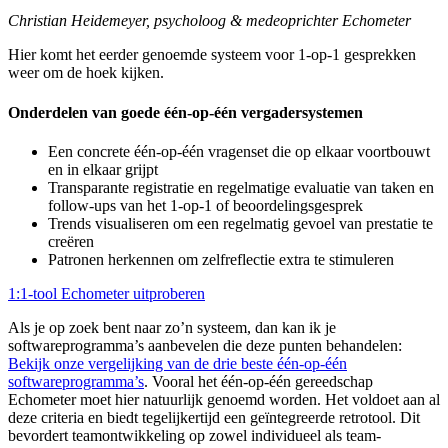
Christian Heidemeyer, psycholoog & medeoprichter Echometer
Hier komt het eerder genoemde systeem voor 1-op-1 gesprekken
weer om de hoek kijken.
Onderdelen van goede één-op-één vergadersystemen
Een concrete één-op-één vragenset die op elkaar voortbouwt
en in elkaar grijpt
Transparante registratie en regelmatige evaluatie van taken en
follow-ups van het 1-op-1 of beoordelingsgesprek
Trends visualiseren om een regelmatig gevoel van prestatie te
creëren
Patronen herkennen om zelfreflectie extra te stimuleren
1:1-tool Echometer uitproberen
Als je op zoek bent naar zo’n systeem, dan kan ik je
softwareprogramma’s aanbevelen die deze punten behandelen:
Bekijk onze vergelijking van de drie beste één-op-één
softwareprogramma’s
. Vooral het één-op-één gereedschap
Echometer moet hier natuurlijk genoemd worden. Het voldoet aan al
deze criteria en biedt tegelijkertijd een geïntegreerde retrotool. Dit
bevordert teamontwikkeling op zowel individueel als team-