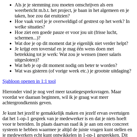
Als je je stemming zou moeten omschrijven als een
weerbericht m.b.t. het project, je baan in het algemeen en je
taken, hoe zou dat eruitzien?
Hoe vaak voel je je overweldigd of gestrest op het werk? In
welke situaties?
Hoe ziet een goede pauze er voor jou uit (frisse lucht,
schermen...)?
Wat doe je op dit moment dat je eigenlijk niet verder helpt?
Je krijgt een toverstaf en je mag één wens doen met
betrekking tot je werk: Wat zou je wensen (meer salaris
uitgesloten)?
Wat heb je op dit moment nodig om beter te worden?
Wat was gisteren (of vorige week etc.) je grootste uitdaging?
Sjabloon openen in 1:1 tool
Hieronder vind je nog veel meer taxatiegespreksvragen. Maar
voordat we daaraan beginnen, wil ik je graag wat meer
achtergrondkennis geven.
Je kunt het jezelf te gemakkelijk maken en jezelf ervan overtuigen
dat het 1-op-1 gesprek van je medewerker is en dat je niets hoeft
voor te bereiden. In plaats daarvan raad ik je aan om een concreet
systeem te hebben waarmee je altijd de juiste vragen kunt stellen en
je medewerkers echt kunt ontwikkelen in 1-op-1 gesprekken. Dit