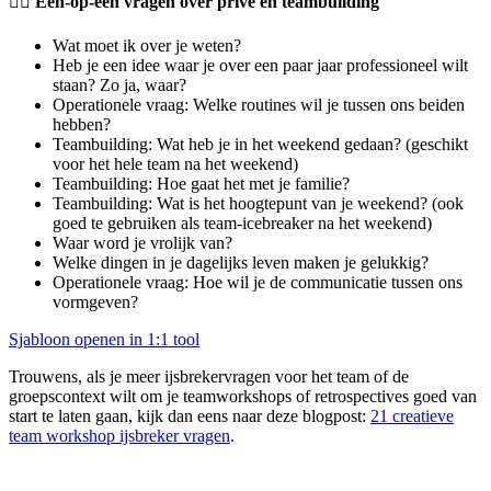
🧘‍♀️ Een-op-een vragen over privé en teambuilding
Wat moet ik over je weten?
Heb je een idee waar je over een paar jaar professioneel wilt
staan? Zo ja, waar?
Operationele vraag: Welke routines wil je tussen ons beiden
hebben?
Teambuilding: Wat heb je in het weekend gedaan? (geschikt
voor het hele team na het weekend)
Teambuilding: Hoe gaat het met je familie?
Teambuilding: Wat is het hoogtepunt van je weekend? (ook
goed te gebruiken als team-icebreaker na het weekend)
Waar word je vrolijk van?
Welke dingen in je dagelijks leven maken je gelukkig?
Operationele vraag: Hoe wil je de communicatie tussen ons
vormgeven?
Sjabloon openen in 1:1 tool
Trouwens, als je meer ijsbrekervragen voor het team of de
groepscontext wilt om je teamworkshops of retrospectives goed van
start te laten gaan, kijk dan eens naar deze blogpost:
21 creatieve
team workshop ijsbreker vragen
.