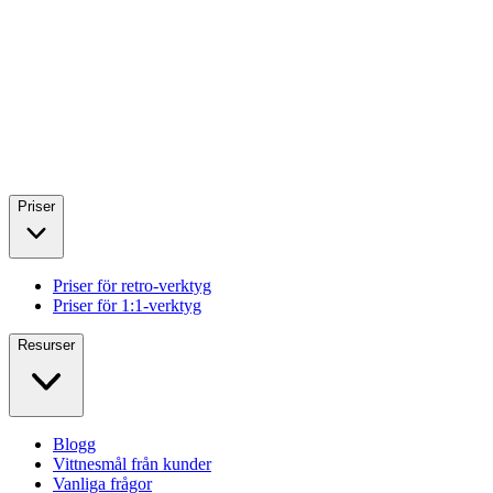
Priser
Priser för retro-verktyg
Priser för 1:1-verktyg
Resurser
Blogg
Vittnesmål från kunder
Vanliga frågor