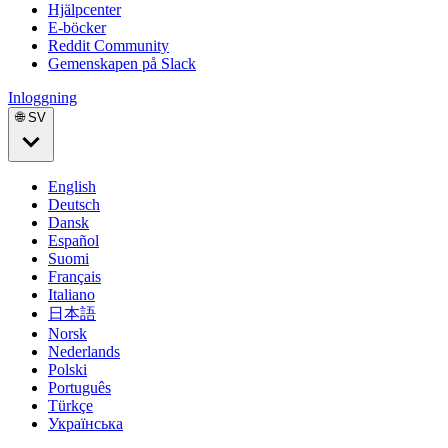
Hjälpcenter
E-böcker
Reddit Community
Gemenskapen på Slack
Inloggning
🌐 SV
English
Deutsch
Dansk
Español
Suomi
Français
Italiano
日本語
Norsk
Nederlands
Polski
Português
Türkçe
Українська