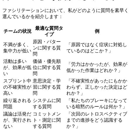
ファシリテーションにおいて、私がどのように質問を素早く
選んでいるかを紹介します：
最適な質問タ
チームの状況
例
イプ
原因・パター
不満が多く、
「原因ではなく症状に対処し
ンに関する質
集中力が低い
ているのはどこか？」
問
活動は多い
価値・優先順
「労力はかかったが、効果が
が、効果が低
位に関する質
低かった作業はどれか？」
い
問
スプリント中
意思決定・学
「不確実性があったにもかか
の不確実性が
習に関する質
わらず、正しかった決定はど
高い
問
れか？」
繰り返される
システムに関
「私たちのブレーキになって
問題
する質問
いる暗黙のルールは何か？」
議論は活発だ
コミットメン
「次回のレトロスペクティブ
が、実行され
ト・測定に関
までの進捗をどう認識する
ない
する質問
か？」