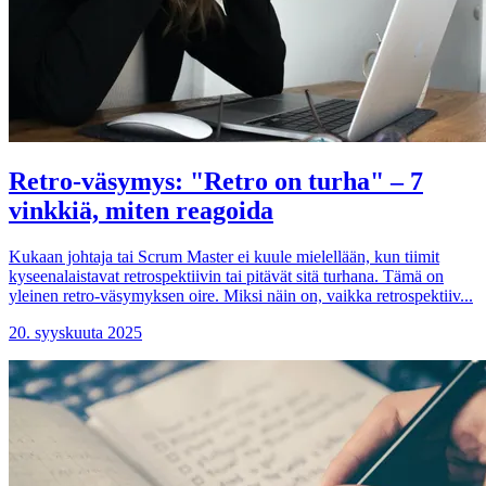
Retro-väsymys: "Retro on turha" – 7
vinkkiä, miten reagoida
Kukaan johtaja tai Scrum Master ei kuule mielellään, kun tiimit
kyseenalaistavat retrospektiivin tai pitävät sitä turhana. Tämä on
yleinen retro-väsymyksen oire. Miksi näin on, vaikka retrospektiiv...
20. syyskuuta 2025