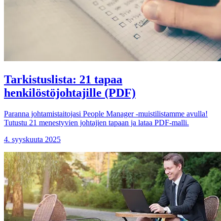
Tarkistuslista: 21 tapaa
henkilöstöjohtajille (PDF)
Paranna johtamistaitojasi People Manager -muistilistamme avulla!
Tutustu 21 menestyvien johtajien tapaan ja lataa PDF-malli.
4. syyskuuta 2025