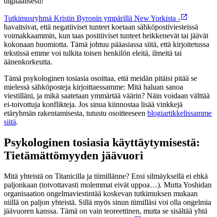
digitaalisesti!
Tutkimusryhmä Kristin Byronin ympärillä New Yorkista -
havaitsivat, että negatiiviset tunteet koetaan sähköpostiviesteissä
voimakkaammin, kun taas positiiviset tunteet heikkenevät tai jäävät
kokonaan huomiotta. Tämä johtuu pääasiassa siitä, että kirjoitetussa
tekstissä emme voi tulkita toisen henkilön eleitä, ilmeitä tai
äänenkorkeutta.
Tämä psykologinen tosiasia osoittaa, että meidän pitäisi pitää se
mielessä sähköposteja kirjoittaessamme: Mitä haluan sanoa
viestilläni, ja mikä saatetaan ymmärtää väärin? Näin voidaan välttää
ei-toivottuja konflikteja. Jos sinua kiinnostaa lisää vinkkejä
etäryhmän rakentamisesta, tutustu osoitteeseen
blogiartikkelissamme
siitä
.
Psykologinen tosiasia käyttäytymisestä:
Tietämättömyyden jäävuori
Mitä yhteistä on Titanicilla ja tiimillänne? Ensi silmäyksellä ei ehkä
paljonkaan (toivottavasti molemmat eivät uppoa…). Mutta Yoshidan
organisaation ongelmaviestintää koskevan tutkimuksen mukaan
niillä on paljon yhteistä. Sillä myös sinun tiimilläsi voi olla ongelmia
jäävuoren kanssa. Tämä on vain teoreettinen, mutta se sisältää yhtä