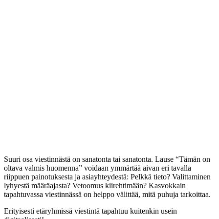
Suuri osa viestinnästä on sanatonta tai sanatonta. Lause “Tämän on
oltava valmis huomenna” voidaan ymmärtää aivan eri tavalla
riippuen painotuksesta ja asiayhteydestä: Pelkkä tieto? Valittaminen
lyhyestä määräajasta? Vetoomus kiirehtimään? Kasvokkain
tapahtuvassa viestinnässä on helppo välittää, mitä puhuja tarkoittaa.
Erityisesti etäryhmissä viestintä tapahtuu kuitenkin usein