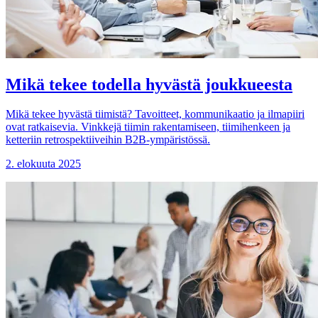
Mikä tekee todella hyvästä joukkueesta
Mikä tekee hyvästä tiimistä? Tavoitteet, kommunikaatio ja ilmapiiri
ovat ratkaisevia. Vinkkejä tiimin rakentamiseen, tiimihenkeen ja
ketteriin retrospektiiveihin B2B-ympäristössä.
2. elokuuta 2025