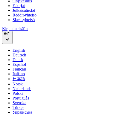
Ohjekeskus
E-kirjat
Julkaisutiedot
Reddit-yhteisö
Slack-yhteisö
Kirjaudu sisään
🌐 FI
English
Deutsch
Dansk
Español
Français
Italiano
日本語
Norsk
Nederlands
Polski
Português
Svenska
Türkçe
Українська