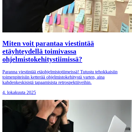
Miten voit parantaa viestintää
etäyhteydellä toimivassa
ohjelmistokehitystiimissä?
Paranna viestintää etäohjelmistotiimeissä! Tutustu tehokkaisiin
toimenpiteisiin ketterää ohjelmistokehitystä varten, aina
kahdenkeskisistä tapaamisista retrospektiiveihin.
4. lokakuuta 2025