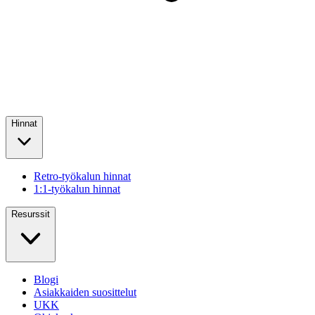
Hinnat
Retro-työkalun hinnat
1:1-työkalun hinnat
Resurssit
Blogi
Asiakkaiden suosittelut
UKK