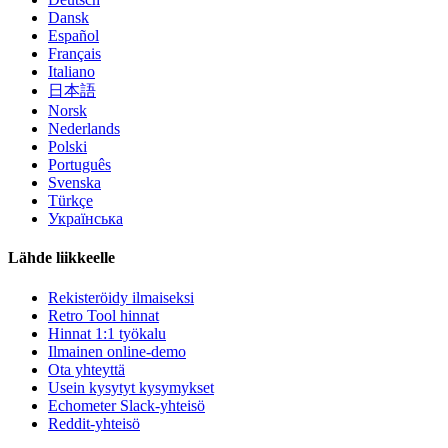
Dansk
Español
Français
Italiano
日本語
Norsk
Nederlands
Polski
Português
Svenska
Türkçe
Українська
Lähde liikkeelle
Rekisteröidy ilmaiseksi
Retro Tool hinnat
Hinnat 1:1 työkalu
Ilmainen online-demo
Ota yhteyttä
Usein kysytyt kysymykset
Echometer Slack-yhteisö
Reddit-yhteisö