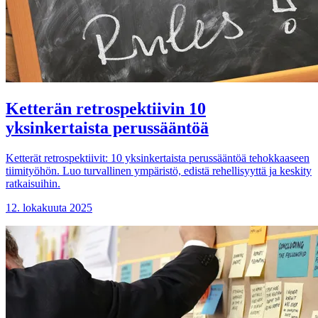
Ketterän retrospektiivin 10
yksinkertaista perussääntöä
Ketterät retrospektiivit: 10 yksinkertaista perussääntöä tehokkaaseen
tiimityöhön. Luo turvallinen ympäristö, edistä rehellisyyttä ja keskity
ratkaisuihin.
12. lokakuuta 2025