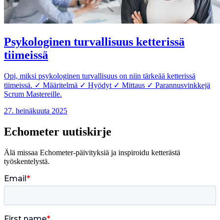
Psykologinen turvallisuus ketterissä
tiimeissä
Opi, miksi psykologinen turvallisuus on niin tärkeää ketterissä
tiimeissä. ✓ Määritelmä ✓ Hyödyt ✓ Mittaus ✓ Parannusvinkkejä
Scrum Mastereille.
27. heinäkuuta 2025
Echometer uutiskirje
Älä missaa Echometer-päivityksiä ja inspiroidu ketterästä
työskentelystä.