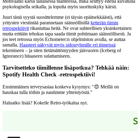
Motivaatio kärsii tällaisessa tilanteessa, mikä selittyy edellä kuvatulla
psykologisella seikalla, ja lopulta myös suorituskyky kärsii.
Juuri tästä syystä suosittelemme (ei täysin epäitsekkäästi), että
yritysten viestintää parannetaan säännöllisillä
ketterän tiimin
retrospektiivit
rikastuttaa heitä. Ne ovat suhteellisen yksinkertainen
mutta erittäin tehokas tapa saada tiimit pohtimaan säännöllisesti. Ja
jos teet retrossa myös Echometer:n ohjelmiston avulla, se auttaa
samalla,
Haasteet näkyvät myös sidosryhmille eri tiimeissä
tekemiseen – ja siten tietämättömyyden jäävuoren (Iceberg of
Ignorance) hitaaseen sulattamiseen.
Tarvitsetteko tiimillenne lisäpotkua? Tehkää näin:
Spotify Health Check -retrospektiivi
!
Ensimmäinen terveysasiaa koskeva kysymys: "😍 Meillä on
hauskaa tulla töihin ja nautimme yhteistyöstä."
Haluatko lisää? Kokeile Retro-työkalua nyt.