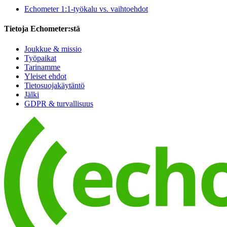
Echometer 1:1-työkalu vs. vaihtoehdot
Tietoja Echometer:stä
Joukkue & missio
Työpaikat
Tarinamme
Yleiset ehdot
Tietosuojakäytäntö
Jälki
GDPR & turvallisuus