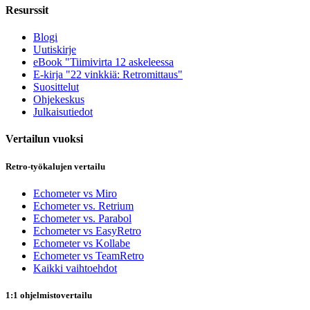
Resurssit
Blogi
Uutiskirje
eBook "Tiimivirta 12 askeleessa
E-kirja "22 vinkkiä: Retromittaus"
Suosittelut
Ohjekeskus
Julkaisutiedot
Vertailun vuoksi
Retro-työkalujen vertailu
Echometer vs Miro
Echometer vs. Retrium
Echometer vs. Parabol
Echometer vs EasyRetro
Echometer vs Kollabe
Echometer vs TeamRetro
Kaikki vaihtoehdot
1:1 ohjelmistovertailu