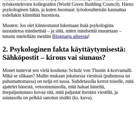
työskentelevien kollegoiden (World Green Building Council). Hieno
psykologinen fakta, ja kuten huomaat: työolosuhteisiin kannattaa
todellakin kiinnittää huomiota.
Muuten: Jos olet kiinnostunut lukemaan lisää psykologista
taustatietoa mindsetistä – ja siitä, miten mindsettiä muutetaan –
tutustu mielellään meidän
Blogisarja aiheesta
!
2. Psykologinen fakta käyttäytymisestä:
Sähköpostit – kirous vai siunaus?
Monet tuntevat sen vielä koulusta: Schulz von Thunin 4-korvamalli.
Mikä se olikaan? Mallin mukaan jokaisessa viestissä (puhutussa tai
puhumattomassa) on neljä eri tasoa. Suhdetasolla kerrot toiselle, mitä
ajattelet hänestä, vetoomustasolla, mitä haluat häneltä,
itsepaljastustaso kuvaa sitä, mitä paljastat itsestäsi viestillä, ja
asiatasolla on pelkkä sanotun sisältö (ks. kuva).