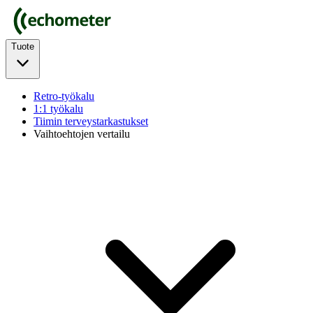
Tuote
Retro-työkalu
1:1 työkalu
Tiimin terveystarkastukset
Vaihtoehtojen vertailu