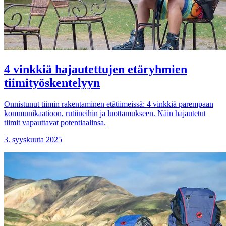
4 vinkkiä hajautettujen etäryhmien
tiimityöskentelyyn
Onnistunut tiimin rakentaminen etätiimeissä: 4 vinkkiä parempaan
kommunikaatioon, rutiineihin ja luottamukseen. Näin hajautetut
tiimit vapauttavat potentiaalinsa.
3. syyskuuta 2025