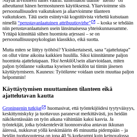
Näytät arvioineen hänet väärin: tuntematon tilanne “luento” on
aiheuttanut hänen hermostuneen käytöksensä. Yliarvioimme siis
persoonallisuuden vaikutuksen ja aliarvioimme tilanteen
vaikutuksen. Tätä usein esiintyvää kognitiivista virhettä kutsutaan
nimellä
“perustavanlaatuinen attribuutiovirhe”
– koska se tehdään
niin perustavanlaatuisen usein länsimaisessa yhteiskunnassamme.
Yritäpä kiinnittää siihen huomiota arjessasi – se on
persoonallisuuspsykologian klassikko, eikä suotta.
Mutta miten se liittyy työhösi? Yksinkertaisesti, sana “ajattelutapa”
on ollut viime aikoina kaikkien huulilla. Siksi kiinnitämme paljon
huomiota ajattelutapaan.
Yksi henkilö
Usein aliarvioidaan, miten
paljon työtilanne vaikuttaa kyseisen henkilön tai tiimin jäsenen
käyttäytymiseen. Kauneus: Työ
tilanne
voidaan usein muuttaa paljon
helpommin!
Käyttäytymisen muuttaminen tilanteen eikä
ajattelutavan kautta
Groningenin tutkijat
huomasivat, että työntekijöidesi tyytyväisyys,
keskittymiskyky ja tuottavuus paranevat merkittävästi, jos heidän
näkökentässään on työn aikana vähintään kaksi kasvia. Ja
työntekijät, jotka työskentelevät luonnonvaloa antavan ikkunan
ääressä, nukkuvat yöllä keskimäärin 46 minuuttia pidempään – ja
heidän tuottavuutensa on jopa 40 % korkeampi kuin keinovalossa