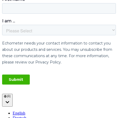
🌐 FI
English
Deutsch