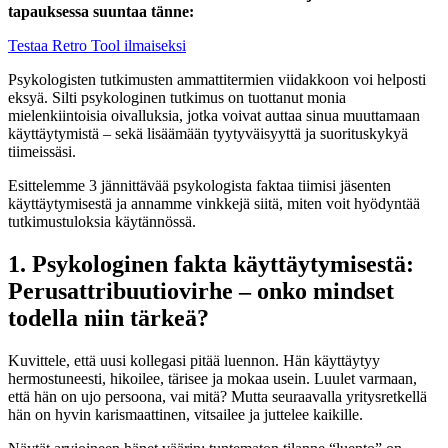
tapauksessa suuntaa tänne:
Testaa Retro Tool ilmaiseksi
Psykologisten tutkimusten ammattitermien viidakkoon voi helposti
eksyä. Silti psykologinen tutkimus on tuottanut monia
mielenkiintoisia oivalluksia, jotka voivat auttaa sinua muuttamaan
käyttäytymistä – sekä lisäämään tyytyväisyyttä ja suorituskykyä
tiimeissäsi.
Esittelemme 3 jännittävää psykologista faktaa tiimisi jäsenten
käyttäytymisestä ja annamme vinkkejä siitä, miten voit hyödyntää
tutkimustuloksia käytännössä.
1. Psykologinen fakta käyttäytymisestä:
Perusattribuutiovirhe – onko mindset
todella niin tärkeä?
Kuvittele, että uusi kollegasi pitää luennon. Hän käyttäytyy
hermostuneesti, hikoilee, tärisee ja mokaa usein. Luulet varmaan,
että hän on ujo persoona, vai mitä? Mutta seuraavalla yritysretkellä
hän on hyvin karismaattinen, vitsailee ja juttelee kaikille.