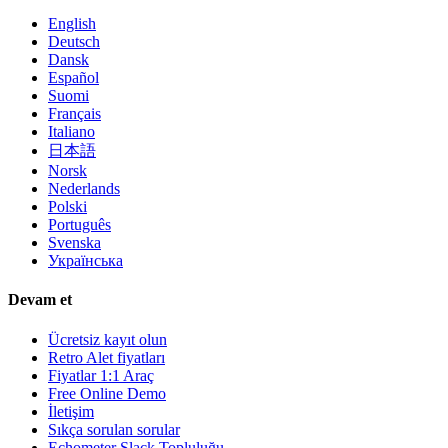
English
Deutsch
Dansk
Español
Suomi
Français
Italiano
日本語
Norsk
Nederlands
Polski
Português
Svenska
Українська
Devam et
Ücretsiz kayıt olun
Retro Alet fiyatları
Fiyatlar 1:1 Araç
Free Online Demo
İletişim
Sıkça sorulan sorular
Echometer Slack Topluluğu