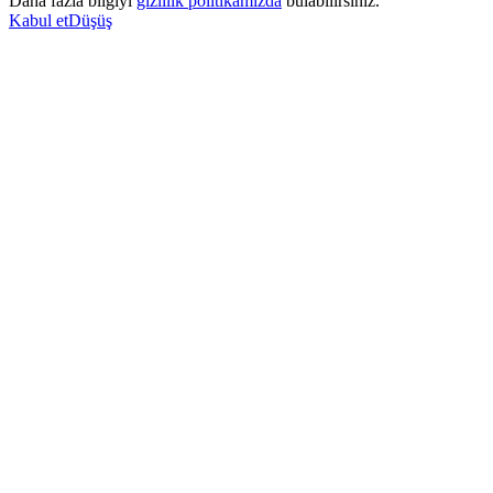
Daha fazla bilgiyi
gizlilik politikamızda
bulabilirsiniz.
Kabul et
Düşüş