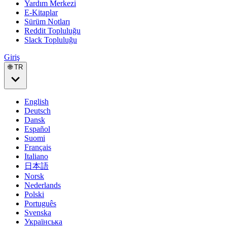
Yardım Merkezi
E-Kitaplar
Sürüm Notları
Reddit Topluluğu
Slack Topluluğu
Giriş
🌐 TR
English
Deutsch
Dansk
Español
Suomi
Français
Italiano
日本語
Norsk
Nederlands
Polski
Português
Svenska
Українська