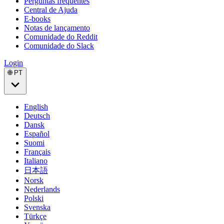
Perguntas frequentes
Central de Ajuda
E-books
Notas de lançamento
Comunidade do Reddit
Comunidade do Slack
Login
🌐 PT
English
Deutsch
Dansk
Español
Suomi
Français
Italiano
日本語
Norsk
Nederlands
Polski
Svenska
Türkçe