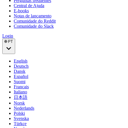
Perguntas frequentes
Central de Ajuda
E-books
Notas de lançamento
Comunidade do Reddit
Comunidade do Slack
Login
🌐 PT
English
Deutsch
Dansk
Español
Suomi
Français
Italiano
日本語
Norsk
Nederlands
Polski
Svenska
Türkçe