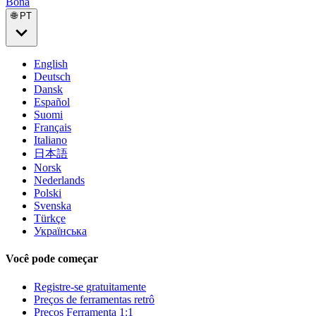
Bona
🌐 PT
English
Deutsch
Dansk
Español
Suomi
Français
Italiano
日本語
Norsk
Nederlands
Polski
Svenska
Türkçe
Українська
Você pode começar
Registre-se gratuitamente
Preços de ferramentas retrô
Preços Ferramenta 1:1