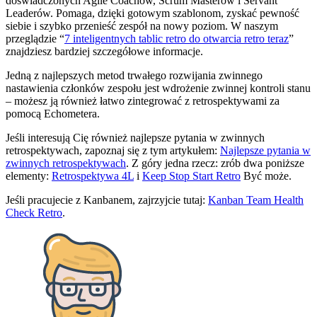
doświadczonych Agile Coachów, Scrum Masterów i Servant
Leaderów. Pomaga, dzięki gotowym szablonom, zyskać pewność
siebie i szybko przenieść zespół na nowy poziom. W naszym
przeglądzie “
7 inteligentnych tablic retro do otwarcia retro teraz
”
znajdziesz bardziej szczegółowe informacje.
Jedną z najlepszych metod trwałego rozwijania zwinnego
nastawienia członków zespołu jest wdrożenie zwinnej kontroli stanu
– możesz ją również łatwo zintegrować z retrospektywami za
pomocą Echometera.
Jeśli interesują Cię również najlepsze pytania w zwinnych
retrospektywach, zapoznaj się z tym artykułem:
Najlepsze pytania w
zwinnych retrospektywach
. Z góry jedna rzecz: zrób dwa poniższe
elementy:
Retrospektywa 4L
i
Keep Stop Start Retro
Być może.
Jeśli pracujecie z Kanbanem, zajrzyjcie tutaj:
Kanban Team Health
Check Retro
.