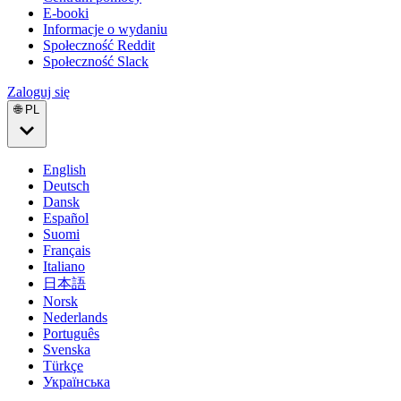
E-booki
Informacje o wydaniu
Społeczność Reddit
Społeczność Slack
Zaloguj się
🌐 PL
English
Deutsch
Dansk
Español
Suomi
Français
Italiano
日本語
Norsk
Nederlands
Português
Svenska
Türkçe
Українська