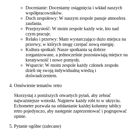
Docenianie: Doceniamy osiągnięcia i wkład naszych
współpracowników.
Duch zespołowy: W naszym zespole panuje atmosfera
zaufania.
Przejrzystość: W moim zespole każdy wie, kto nad
czym pracuje.
Relaks i przerwy: Mam wystarczająco dużo miejsca na
przerwy, w których mogę czerpać nową energię.
Kultura spotkań: Nasze spotkania są dobrze
zorganizowane, a jednocześnie pozostawiają miejsce na
kreatywność i nowe pomysły.
Wsparcie: W moim zespole każdy członek zespołu
dzieli się swoją indywidualną wiedzą i
doświadczeniem.
Omówienie tematów retro
Skorzystaj z poniższych otwartych pytań, aby zebrać
najważniejsze wnioski. Najpierw każdy robi to w ukryciu.
Echometer pozwala na odsłanianie każdej kolumny tablicy
retro pojedynczo, aby następnie zaprezentować i pogrupować
opinie.
Pytanie ogólne (zalecane)