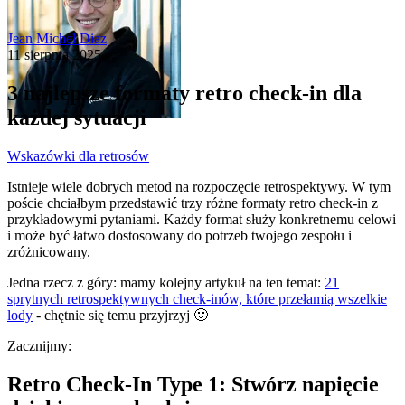
Jean Michel Diaz
11 sierpnia 2025
3 najlepsze formaty retro check-in dla
każdej sytuacji
Wskazówki dla retrosów
Istnieje wiele dobrych metod na rozpoczęcie retrospektywy. W tym
poście chciałbym przedstawić trzy różne formaty retro check-in z
przykładowymi pytaniami. Każdy format służy konkretnemu celowi
i może być łatwo dostosowany do potrzeb twojego zespołu i
zróżnicowany.
Jedna rzecz z góry: mamy kolejny artykuł na ten temat:
21
sprytnych retrospektywnych check-inów, które przełamią wszelkie
lody
- chętnie się temu przyjrzyj 🙂
Zacznijmy:
Retro Check-In Type 1: Stwórz napięcie