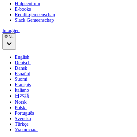
Hulpcentrum
E-books
Reddit-gemeenschap
Slack Gemeenschap
Inloggen
🌐 NL
English
Deutsch
Dansk
Español
Suomi
Français
Italiano
日本語
Norsk
Polski
Português
Svenska
Türkçe
Українська