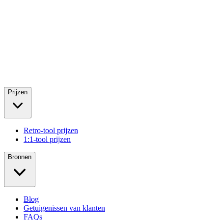
Prijzen
Retro-tool prijzen
1:1-tool prijzen
Bronnen
Blog
Getuigenissen van klanten
FAQs