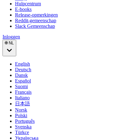
Hulpcentrum
E-books
Release-opmerkingen
Reddit-gemeenschap
Slack Gemeenschap
Inloggen
🌐 NL
English
Deutsch
Dansk
Español
Suomi
Français
Italiano
日本語
Norsk
Polski
Português
Svenska
Türkçe
Українська