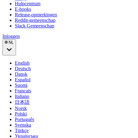
Hulpcentrum
E-books
Release-opmerkingen
Reddit-gemeenschap
Slack Gemeenschap
Inloggen
🌐 NL
English
Deutsch
Dansk
Español
Suomi
Français
Italiano
日本語
Norsk
Polski
Português
Svenska
Türkçe
Українська