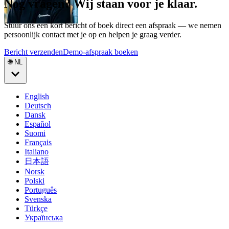
Nog vragen? Wij staan voor je klaar.
Stuur ons een kort bericht of boek direct een afspraak — we nemen
persoonlijk contact met je op en helpen je graag verder.
Bericht verzenden
Demo-afspraak boeken
🌐 NL
English
Deutsch
Dansk
Español
Suomi
Français
Italiano
日本語
Norsk
Polski
Português
Svenska
Türkçe
Українська