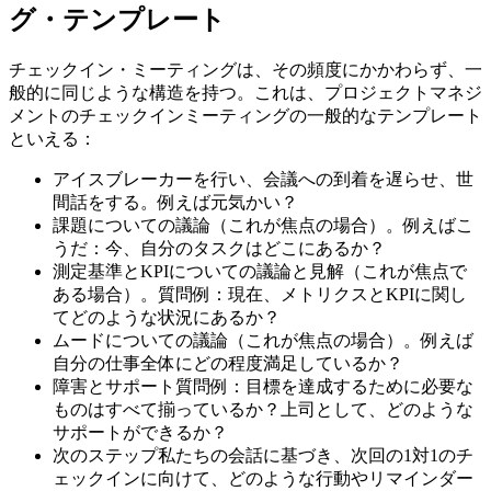
グ・テンプレート
チェックイン・ミーティングは、その頻度にかかわらず、一
般的に同じような構造を持つ。これは、プロジェクトマネジ
メントのチェックインミーティングの一般的なテンプレート
といえる：
アイスブレーカーを行い、会議への到着を遅らせ、世
間話をする。例えば元気かい？
課題についての議論（これが焦点の場合）。例えばこ
うだ：今、自分のタスクはどこにあるか？
測定基準とKPIについての議論と見解（これが焦点で
ある場合）。質問例：現在、メトリクスとKPIに関し
てどのような状況にあるか？
ムードについての議論（これが焦点の場合）。例えば
自分の仕事全体にどの程度満足しているか？
障害とサポート質問例：目標を達成するために必要な
ものはすべて揃っているか？上司として、どのような
サポートができるか？
次のステップ私たちの会話に基づき、次回の1対1のチ
ェックインに向けて、どのような行動やリマインダー