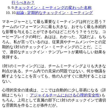
行うべきか？
9.
チェックイン・ミーティングの変わった名称
10.
結論 - 定期的なチェックイン・ミーティング
マネージャーとして最も重要なミーティングは何だと思う？
チームのパフォーマンスに最も大きな、おそらく最も永続的
な影響を与えることができるのはどこだろう？そうだな、コ
ーヒーブレイクの時だ。あはは、わかった、冗談だよ。もち
ろん、私が言っているのは、従業員やチームメンバーとの定
期的な1対1のチェックイン・ミーティングのことだ。ここ
で、適切なチェックイン・テンプレートが素晴らしい効果を
発揮する。
1対1のミーティングには、チームミーティングよりも大きな
利点がある。チーム内での見栄の問題ではない。何か物議を
醸すようなことを言っても、他の人がすぐに批判することは
ない。
心理的安全の達成は、ここでは自動的に少し容易になる（詳
細はこちら）：
アジャイルチームにおける心理的安全性
).も
ちろん、上司として直属の部下に1対1のチェックインで適切
な雰囲気を作ることが条件だが。