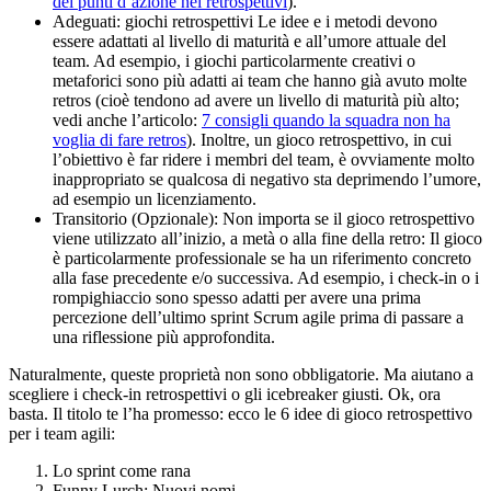
dei punti d’azione nei retrospettivi
).
Adeguati: giochi retrospettivi Le idee e i metodi devono
essere adattati al livello di maturità e all’umore attuale del
team. Ad esempio, i giochi particolarmente creativi o
metaforici sono più adatti ai team che hanno già avuto molte
retros (cioè tendono ad avere un livello di maturità più alto;
vedi anche l’articolo:
7 consigli quando la squadra non ha
voglia di fare retros
). Inoltre, un gioco retrospettivo, in cui
l’obiettivo è far ridere i membri del team, è ovviamente molto
inappropriato se qualcosa di negativo sta deprimendo l’umore,
ad esempio un licenziamento.
Transitorio (Opzionale): Non importa se il gioco retrospettivo
viene utilizzato all’inizio, a metà o alla fine della retro: Il gioco
è particolarmente professionale se ha un riferimento concreto
alla fase precedente e/o successiva. Ad esempio, i check-in o i
rompighiaccio sono spesso adatti per avere una prima
percezione dell’ultimo sprint Scrum agile prima di passare a
una riflessione più approfondita.
Naturalmente, queste proprietà non sono obbligatorie. Ma aiutano a
scegliere i check-in retrospettivi o gli icebreaker giusti. Ok, ora
basta. Il titolo te l’ha promesso: ecco le 6 idee di gioco retrospettivo
per i team agili:
Lo sprint come rana
Funny Lurch: Nuovi nomi