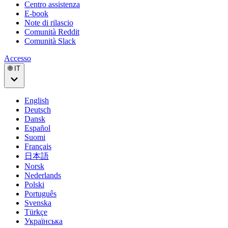
Centro assistenza
E-book
Note di rilascio
Comunità Reddit
Comunità Slack
Accesso
🌐 IT
English
Deutsch
Dansk
Español
Suomi
Français
日本語
Norsk
Nederlands
Polski
Português
Svenska
Türkçe
Українська