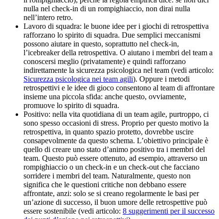
nulla nel check-in di un rompighiaccio, non dirai nulla
nell’intero retro.
Lavoro di squadra: le buone idee per i giochi di retrospettiva
rafforzano lo spirito di squadra. Due semplici meccanismi
possono aiutare in questo, soprattutto nel check-in,
l’icebreaker della retrospettiva. O aiutano i membri del team a
conoscersi meglio (privatamente) e quindi rafforzano
indirettamente la sicurezza psicologica nel team (vedi articolo:
Sicurezza psicologica nei team agili
). Oppure i metodi
retrospettivi e le idee di gioco consentono al team di affrontare
insieme una piccola sfida: anche questo, ovviamente,
promuove lo spirito di squadra.
Positivo: nella vita quotidiana di un team agile, purtroppo, ci
sono spesso occasioni di stress. Proprio per questo motivo la
retrospettiva, in quanto spazio protetto, dovrebbe uscire
consapevolmente da questo schema. L’obiettivo principale è
quello di creare uno stato d’animo positivo tra i membri del
team. Questo può essere ottenuto, ad esempio, attraverso un
rompighiaccio o un check-in e un check-out che facciano
sorridere i membri del team. Naturalmente, questo non
significa che le questioni critiche non debbano essere
affrontate, anzi: solo se si creano regolarmente le basi per
un’azione di successo, il buon umore delle retrospettive può
essere sostenibile (vedi articolo:
8 suggerimenti per il successo