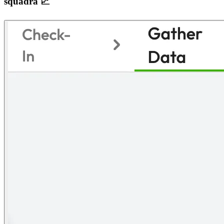
squadra 📈