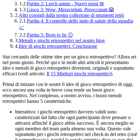
1.2.
Partita 2: Lurch astuto - Nuovi nomi 📛
1.3.
Gioco 3: Wow, Meravigliati, Preoccupati 😱
2.
Altri consigli dalla nostra collezione di strumenti retrò
2.1.
Partita 4: Il controllo dello stato di salute della squadra
📈
2.2.
Partita 5: Born to lie 🙂
3.
Metodi e giochi retrospettivi nel nostro blog
4.
Idee di giochi retrospettivi: Conclusione
Stai cercando delle ottime idee per un gioco retrospettivo? Allora sei
nel posto giusto. Perché qui e in molti altri articoli ti presentiamo
idee e metodi di gioco retrospettivi divertenti, originali e soprattutto
efficaci (vedi articolo:
Il
15 Migliori giochi retrospettivi
).
Prima di iniziare con le nostre 6 idee di gioco retrospettivo di oggi,
ecco ancora una volta in breve cosa rende un buon gioco
retrospettivo. Nel complesso, a nostro avviso, i buoni metodi
retrospettivi hanno 5 caratteristiche.
Interattivo: i giochi retrospettivi davvero validi sono
caratterizzati dal fatto che ogni partecipante deve pensare o
attivarsi affinché il gioco abbia successo. È ancora meglio se
ogni membro del team parla almeno una volta. Questo vale
soprattutto per i giochi retrospettivi nel check-in del retro (cioè
il rompighiaccio), perché la regola empirica dice: se non dici