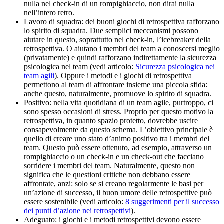
nulla nel check-in di un rompighiaccio, non dirai nulla
nell’intero retro.
Lavoro di squadra: dei buoni giochi di retrospettiva rafforzano
lo spirito di squadra. Due semplici meccanismi possono
aiutare in questo, soprattutto nel check-in, l’icebreaker della
retrospettiva. O aiutano i membri del team a conoscersi meglio
(privatamente) e quindi rafforzano indirettamente la sicurezza
psicologica nel team (vedi articolo:
Sicurezza psicologica nei
team agili
). Oppure i metodi e i giochi di retrospettiva
permettono al team di affrontare insieme una piccola sfida:
anche questo, naturalmente, promuove lo spirito di squadra.
Positivo: nella vita quotidiana di un team agile, purtroppo, ci
sono spesso occasioni di stress. Proprio per questo motivo la
retrospettiva, in quanto spazio protetto, dovrebbe uscire
consapevolmente da questo schema. L’obiettivo principale è
quello di creare uno stato d’animo positivo tra i membri del
team. Questo può essere ottenuto, ad esempio, attraverso un
rompighiaccio o un check-in e un check-out che facciano
sorridere i membri del team. Naturalmente, questo non
significa che le questioni critiche non debbano essere
affrontate, anzi: solo se si creano regolarmente le basi per
un’azione di successo, il buon umore delle retrospettive può
essere sostenibile (vedi articolo:
8 suggerimenti per il successo
dei punti d’azione nei retrospettivi
).
Adeguato: i giochi e i metodi retrospettivi devono essere