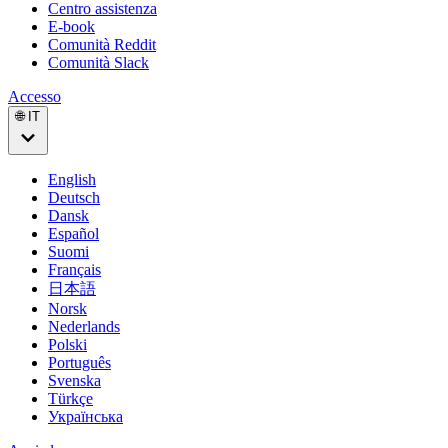
Centro assistenza
E-book
Comunità Reddit
Comunità Slack
Accesso
🌐 IT
English
Deutsch
Dansk
Español
Suomi
Français
日本語
Norsk
Nederlands
Polski
Português
Svenska
Türkçe
Українська