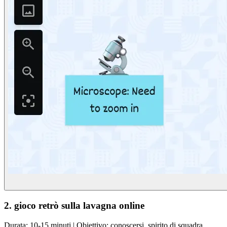
2. gioco retrò sulla lavagna online
Durata: 10-15 minuti | Obiettivo: conoscersi, spirito di squadra