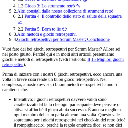
1.3.
Gioco 3: Lo strumento retrò 🔨
2.
Altri consigli dalla nostra collezione di strumenti retrò
2.1.
Partita 4: Il controllo dello stato di salute della squadra
📈
2.2.
Partita 5: Born to lie 🙂
3.
Altri metodi e giochi retrospettivi
4.
Giochi retrospettivi per Scrum Master: Conclusione
Vuoi fare dei bei giochi retrospettivi per Scrum Master? Allora sei
nel posto giusto. Perché qui e in molti altri articoli presentiamo
giochi e metodi di retrospettiva (vedi l’articolo:
Il
15 Migliori giochi
retrospettivi
).
Prima di iniziare con i nostri 6 giochi retrospettivi, ecco ancora una
volta in breve cosa rende un buon gioco retrospettivo. Nel
complesso, a nostro avviso, i buoni metodi retrospettivi hanno 5
caratteristiche.
Interattivo: i giochi retrospettivi davvero validi sono
caratterizzati dal fatto che ogni partecipante deve pensare o
attivarsi affinché il gioco abbia successo. È ancora meglio se
ogni membro del team parla almeno una volta. Questo vale
soprattutto per i giochi retrospettivi nel check-in del retro (cioè
il rompighiaccio), perché la regola empirica dice: se non dici