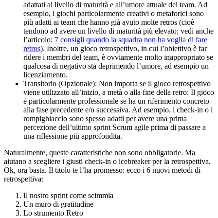
adattati al livello di maturità e all’umore attuale del team. Ad
esempio, i giochi particolarmente creativi o metaforici sono
più adatti ai team che hanno già avuto molte retros (cioè
tendono ad avere un livello di maturità più elevato; vedi anche
l’articolo:
7 consigli quando la squadra non ha voglia di fare
retros
). Inoltre, un gioco retrospettivo, in cui l’obiettivo è far
ridere i membri del team, è ovviamente molto inappropriato se
qualcosa di negativo sta deprimendo l’umore, ad esempio un
licenziamento.
Transitorio (Opzionale): Non importa se il gioco retrospettivo
viene utilizzato all’inizio, a metà o alla fine della retro: Il gioco
è particolarmente professionale se ha un riferimento concreto
alla fase precedente e/o successiva. Ad esempio, i check-in o i
rompighiaccio sono spesso adatti per avere una prima
percezione dell’ultimo sprint Scrum agile prima di passare a
una riflessione più approfondita.
Naturalmente, queste caratteristiche non sono obbligatorie. Ma
aiutano a scegliere i giusti check-in o icebreaker per la retrospettiva.
Ok, ora basta. Il titolo te l’ha promesso: ecco i 6 nuovi metodi di
retrospettiva:
Il nostro sprint come scimmia
Un muro di gratitudine
Lo strumento Retro