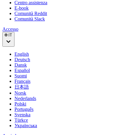
Centro assistenza
E-book
Comunità Reddit
Comunità Slack
Accesso
🌐 IT
English
Deutsch
Dansk
Español
Suomi
Français
日本語
Norsk
Nederlands
Polski
Português
Svenska
Türkçe
Українська