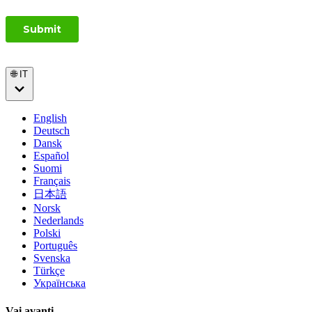
🌐 IT
English
Deutsch
Dansk
Español
Suomi
Français
日本語
Norsk
Nederlands
Polski
Português
Svenska
Türkçe
Українська
Vai avanti