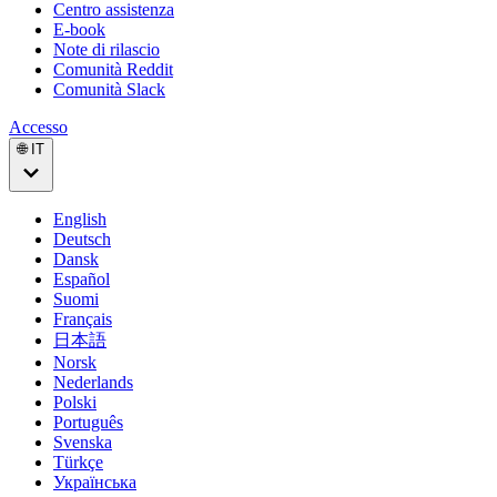
Centro assistenza
E-book
Note di rilascio
Comunità Reddit
Comunità Slack
Accesso
🌐 IT
English
Deutsch
Dansk
Español
Suomi
Français
日本語
Norsk
Nederlands
Polski
Português
Svenska
Türkçe
Українська