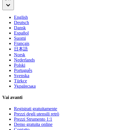
English
Deutsch
Dansk
Español
Suomi
Français
日本語
Norsk
Nederlands
Polski
Português
Svenska
Türkçe
Українська
Vai avanti
Registrati gratuitamente
Prezzi degli utensili retrò
Prezzi Strumento 1:1
Demo gratuita online
Contatto