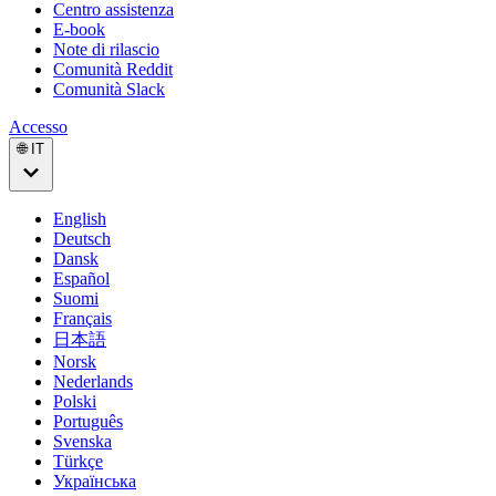
Centro assistenza
E-book
Note di rilascio
Comunità Reddit
Comunità Slack
Accesso
🌐 IT
English
Deutsch
Dansk
Español
Suomi
Français
日本語
Norsk
Nederlands
Polski
Português
Svenska
Türkçe
Українська