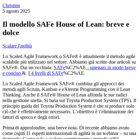
Christine
5 agosto 2025
Il modello SAFe House of Lean: breve e
dolce
Scalare l'agilità
Lo Scaled Agile Framework o SAFe® è attualmente il metodo agile
scalabile più utilizzato nel settore. Abbiamo già scritto due articoli su
SAFe®. Dai un’occhiata:
SAFe
%C2%AE
- spiegato in modo breve
e conciso
&
I 4 livelli di SAFe
%C2%AE.
Lo Scaled Agile Framework SAFe® combina gli approcci dei
metodi agili Scrum, Kanban e eXtreme Programming con il Lean
Thinking. Anche il SAFe® House of Lean affonda le sue radici
nella gestione snella. Si basa sul Toyota Production System (TPS). Il
principio guida del Toyota Production System è che si produce solo
ciò che è effettivamente necessario. L’obiettivo è l’eliminazione dei
fattori di spreco e degli errori.
Prima di approfondire, una breve nota. Di recente abbiamo avuto
come ospiti 11 esperti internazionali di agilità in un webinar – su una
domanda: Come si fa a scalare correttamente i metodi agili?