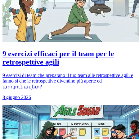
9 esercizi efficaci per il team per le
retrospettive agili
9 esercizi di team che preparano il tuo team alle retrospettive agili e
fanno sì che le retrospettive diventino più aperte ed
արդյունավետ?
8 giugno 2026