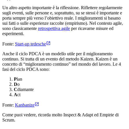
Un altro aspetto importante è la riflessione. Riflettere regolarmente
sugli eventi, sulle persone e, soprattutto, su se stessi è importante e
porta sempre più verso l’obiettivo reale. I miglioramenti si basano
sui fatti o sulle esperienze raccolte (empirismo). Nel contesto agile,
sono classicamente
retrospettiva agile
per ricavarne misure ed
esperimenti.
Fonte:
Start-up tedesche
Anche il ciclo PDCA è un modello utile per il miglioramento
continuo. Si tratta di un evento del metodo Kaizen. Kaizen è un
concetto di “miglioramento continuo” nel mondo del lavoro. Le 4
fasi del ciclo PDCA sono:
P
lan
D
o
C
diamante
A
ct
Fonte:
Kanbanize
Come puoi vedere, ricorda molto Inspect & Adapt ed Empirie di
Scrum.