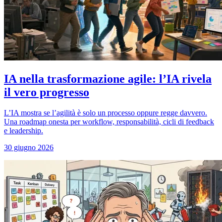
IA nella trasformazione agile: l’IA rivela
il vero progresso
L’IA mostra se l’agilità è solo un processo oppure regge davvero.
Una roadmap onesta per workflow, responsabilità, cicli di feedback
e leadership.
30 giugno 2026