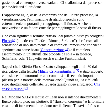
gestendo al contempo diverse varianti. Ci si allontana dal processo
per avvicinarsi al prodotto.
L’approccio agile, ossia la comprensione dell’intero processo, la
visualizzazione, l’eliminazione di ritardi o sprechi sono
estremamente importanti per raggiungere il flusso. Anche la
motivazione è un fattore cruciale per raggiungere lo stato di flusso.
Che cosa significa il termine “flusso” dal punto di vista psicologico?
Flusso
(in tedesco “Fließen, Rinnen, Strömen”) si riferisce alla
sensazione di uno stato mentale di completa immersione che viene
sperimentata come beata (
Concentrazione
) e il completo
assorbimento in un’attività che procede da sola – in tedesco,
Schaffens- oder Tätigkeitsrausch o anche Funktionslust.
Sapevi che l’Effetto Flusso è stato sviluppato negli anni ’70 dal
ricercatore della felicità
Mihaly Csikszentmihalyi
è stato scoperto
e– insieme all’autonomia e alla comunità – il secondo importante
pilastro per la nascita della motivazione? Quindi agilità e felicità
sono direttamente collegate. Guarda questo video a riguardo:
Che
cos’è il flusso?
Nel Modello SAFe® House of Lean non si intende direttamente il
flusso psicologico, ma piuttosto il “flusso di consegna” o la fornitura
costante di incrementi di prodotto per il cliente. Tuttavia, il flusso