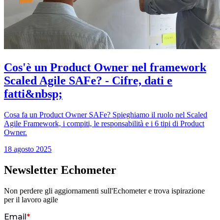
Cos'è un Product Owner nel framework
Scaled Agile SAFe? - Cifre, dati e
fatti&nbsp;
Cosa fa un Product Owner SAFe? Spieghiamo il ruolo nel Scaled
Agile Framework, i compiti, le responsabilità e i 6 tipi di Product
Owner.
18 agosto 2025
Newsletter Echometer
Non perdere gli aggiornamenti sull'Echometer e trova ispirazione
per il lavoro agile