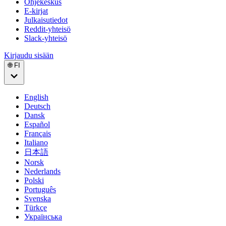
Ohjekeskus
E-kirjat
Julkaisutiedot
Reddit-yhteisö
Slack-yhteisö
Kirjaudu sisään
🌐 FI
English
Deutsch
Dansk
Español
Français
Italiano
日本語
Norsk
Nederlands
Polski
Português
Svenska
Türkçe
Українська