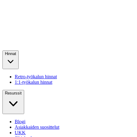
Hinnat
Retro-työkalun hinnat
1:1-työkalun hinnat
Resurssit
Blogi
Asiakkaiden suosittelut
UKK