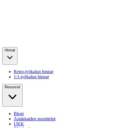
Hinnat
Retro-työkalun hinnat
1:1-työkalun hinnat
Resurssit
Blogi
Asiakkaiden suosittelut
UKK