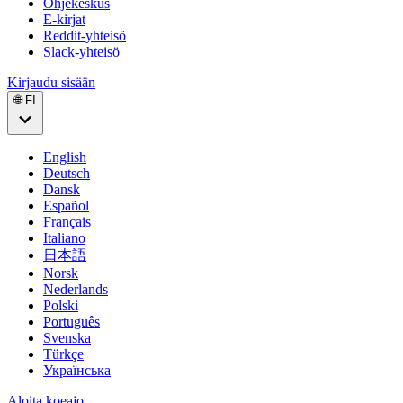
Ohjekeskus
E-kirjat
Reddit-yhteisö
Slack-yhteisö
Kirjaudu sisään
🌐 FI
English
Deutsch
Dansk
Español
Français
Italiano
日本語
Norsk
Nederlands
Polski
Português
Svenska
Türkçe
Українська
Aloita koeajo