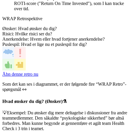
ROTI-score ("Return On Time Invested"), som I kan tracke
over tid.
WRAP Retrospektive
Ønsker: Hvad ønsker du dig?
Risici: Hvilke risici ser du?
Anerkendelse: Hvem eller hvad fortjener anerkendelse?
Puslespil: Hvad er lige nu et puslespil for dig?
Åbn denne retro nu
Som det kan ses i diagrammet, er der følgende fire “WRAP Retro”-
spørgsmål 👀
Hvad ønsker du dig? (Ønsker)⚗️
💡Eksempel: Du ønsker dig mere deltagelse i diskussioner fra andre
teammedlemmer. Den såkaldte “psykologiske sikkerhed” bør altså
forbedres. Man kunne begynde at gennemføre et agilt team Health
Check i 3 trin i teamet.