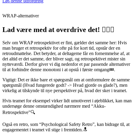
Løs denne udfordring
WRAP-alternativer
Lad være med at overdrive det! 🙅🏽‍♀️
Selv om WRAP retrospektivet er fint, gælder det samme her: Hvis
man bruger et retrospektiv for ofte på for kort tid, opstår der en
retroudmattelse. Det betyder, at deltagerne får en fornemmelse af, at
det altid er det samme, der bliver sagt, og retrospektivet mister sin
nytteværdi. Derfor giver vi dig nedenfor et par passende alternativer
til at forhindre denne monotoni i at opstå i første omgang💤.
Vigtigt: Det er ikke bare et spørgsmål om at omformulere de samme
spørgsmål (Hvad fungerede godt? -> Hvad gjorde os glade?), men
virkelig at tilskynde til nye perspektiver på, hvad der sker i teamet.
Hvis teamet for eksempel virker lidt umotiveret i øjeblikket, kan man
undersøge denne omstændighed nærmere med “Akku-
Retrospektive”🔍
Også en retro, som “Psychological Safety Retro”, kan bidrage til, at
engagementet i teamet vil stige i fremtiden.🔝