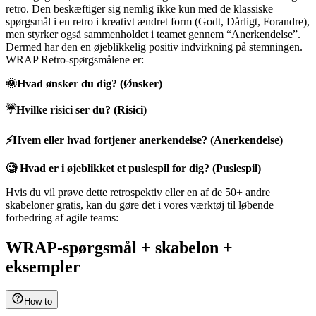
retro. Den beskæftiger sig nemlig ikke kun med de klassiske
spørgsmål i en retro i kreativt ændret form (Godt, Dårligt, Forandre),
men styrker også sammenholdet i teamet gennem “Anerkendelse”.
Dermed har den en øjeblikkelig positiv indvirkning på stemningen.
WRAP Retro-spørgsmålene er:
🌞Hvad ønsker du dig? (Ønsker)
☔Hvilke risici ser du? (Risici)
⚡Hvem eller hvad fortjener anerkendelse? (Anerkendelse)
🧐 Hvad er i øjeblikket et puslespil for dig? (Puslespil)
Hvis du vil prøve dette retrospektiv eller en af de 50+ andre
skabeloner gratis, kan du gøre det i vores værktøj til løbende
forbedring af agile teams:
WRAP-spørgsmål + skabelon +
eksempler
How to