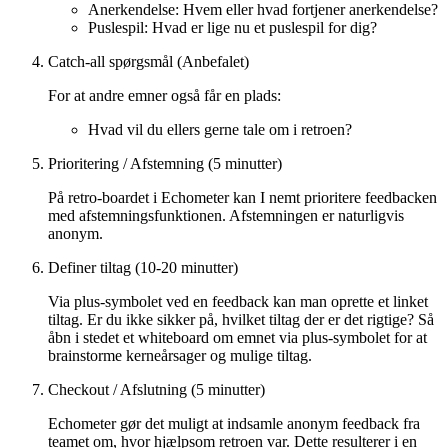
Anerkendelse: Hvem eller hvad fortjener anerkendelse?
Puslespil: Hvad er lige nu et puslespil for dig?
Catch-all spørgsmål (Anbefalet)
For at andre emner også får en plads:
Hvad vil du ellers gerne tale om i retroen?
Prioritering / Afstemning (5 minutter)
På retro-boardet i Echometer kan I nemt prioritere feedbacken
med afstemningsfunktionen. Afstemningen er naturligvis
anonym.
Definer tiltag (10-20 minutter)
Via plus-symbolet ved en feedback kan man oprette et linket
tiltag. Er du ikke sikker på, hvilket tiltag der er det rigtige? Så
åbn i stedet et whiteboard om emnet via plus-symbolet for at
brainstorme kerneårsager og mulige tiltag.
Checkout / Afslutning (5 minutter)
Echometer gør det muligt at indsamle anonym feedback fra
teamet om, hvor hjælpsom retroen var. Dette resulterer i en