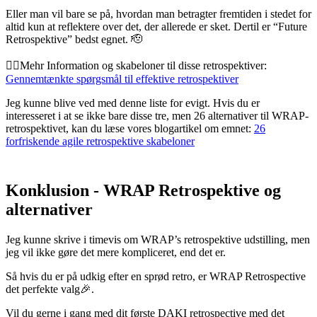
Eller man vil bare se på, hvordan man betragter fremtiden i stedet for
altid kun at reflektere over det, der allerede er sket. Dertil er “Future
Retrospektive” bedst egnet. 🫡
👉🏽Mehr Information og skabeloner til disse retrospektiver:
Gennemtænkte spørgsmål til effektive retrospektiver
Jeg kunne blive ved med denne liste for evigt. Hvis du er
interesseret i at se ikke bare disse tre, men 26 alternativer til WRAP-
retrospektivet, kan du læse vores blogartikel om emnet:
26
forfriskende agile retrospektive skabeloner
Konklusion - WRAP Retrospektive og
alternativer
Jeg kunne skrive i timevis om WRAP’s retrospektive udstilling, men
jeg vil ikke gøre det mere kompliceret, end det er.
Så hvis du er på udkig efter en sprød retro, er WRAP Retrospective
det perfekte valg🎉.
Vil du gerne i gang med dit første DAKI retrospective med det