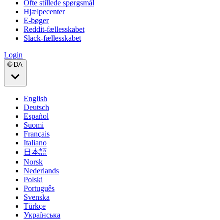
Ofte stillede spørgsmål
Hjælpecenter
E-bøger
Reddit-fællesskabet
Slack-fællesskabet
Login
🌐 DA
English
Deutsch
Español
Suomi
Français
Italiano
日本語
Norsk
Nederlands
Polski
Português
Svenska
Türkçe
Українська