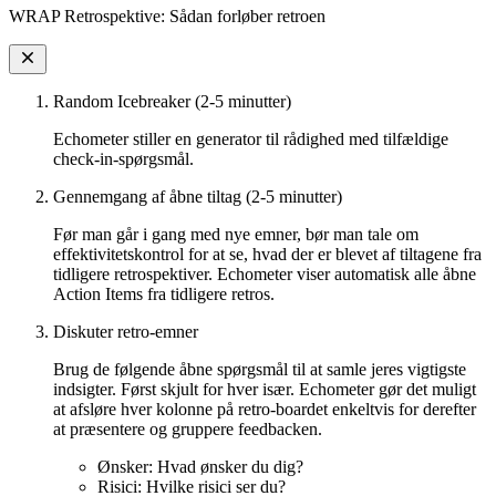
WRAP Retrospektive: Sådan forløber retroen
Random Icebreaker (2-5 minutter)
Echometer stiller en generator til rådighed med tilfældige
check-in-spørgsmål.
Gennemgang af åbne tiltag (2-5 minutter)
Før man går i gang med nye emner, bør man tale om
effektivitetskontrol for at se, hvad der er blevet af tiltagene fra
tidligere retrospektiver. Echometer viser automatisk alle åbne
Action Items fra tidligere retros.
Diskuter retro-emner
Brug de følgende åbne spørgsmål til at samle jeres vigtigste
indsigter. Først skjult for hver især. Echometer gør det muligt
at afsløre hver kolonne på retro-boardet enkeltvis for derefter
at præsentere og gruppere feedbacken.
Ønsker: Hvad ønsker du dig?
Risici: Hvilke risici ser du?