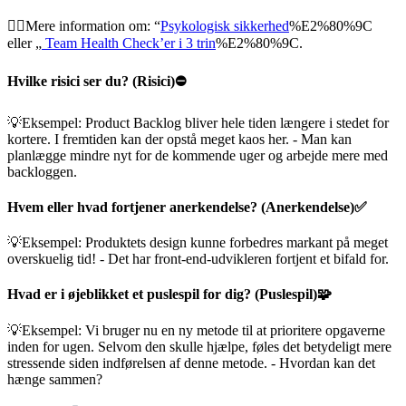
👉🏽Mere information om: “
Psykologisk sikkerhed
%E2%80%9C
eller „
Team Health Check’er i 3 trin
%E2%80%9C.
Hvilke risici ser du? (Risici)⛔️
💡Eksempel: Product Backlog bliver hele tiden længere i stedet for
kortere. I fremtiden kan der opstå meget kaos her. - Man kan
planlægge mindre nyt for de kommende uger og arbejde mere med
backloggen.
Hvem eller hvad fortjener anerkendelse? (Anerkendelse)✅
💡Eksempel: Produktets design kunne forbedres markant på meget
overskuelig tid! - Det har front-end-udvikleren fortjent et bifald for.
Hvad er i øjeblikket et puslespil for dig? (Puslespil)🧩
💡Eksempel: Vi bruger nu en ny metode til at prioritere opgaverne
inden for ugen. Selvom den skulle hjælpe, føles det betydeligt mere
stressende siden indførelsen af denne metode. - Hvordan kan det
hænge sammen?