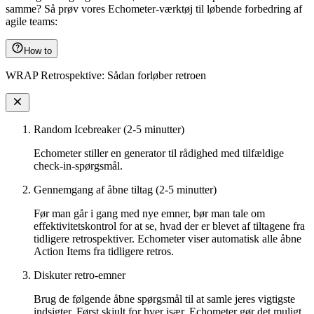
samme? Så prøv vores Echometer-værktøj til løbende forbedring af
agile teams:
How to
WRAP Retrospektive: Sådan forløber retroen
Random Icebreaker (2-5 minutter)
Echometer stiller en generator til rådighed med tilfældige
check-in-spørgsmål.
Gennemgang af åbne tiltag (2-5 minutter)
Før man går i gang med nye emner, bør man tale om
effektivitetskontrol for at se, hvad der er blevet af tiltagene fra
tidligere retrospektiver. Echometer viser automatisk alle åbne
Action Items fra tidligere retros.
Diskuter retro-emner
Brug de følgende åbne spørgsmål til at samle jeres vigtigste
indsigter. Først skjult for hver især. Echometer gør det muligt