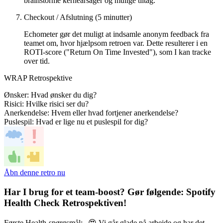
brainstorme kerneårsager og mulige tiltag.
Checkout / Afslutning (5 minutter)
Echometer gør det muligt at indsamle anonym feedback fra
teamet om, hvor hjælpsom retroen var. Dette resulterer i en
ROTI-score ("Return On Time Invested"), som I kan tracke
over tid.
WRAP Retrospektive
Ønsker: Hvad ønsker du dig?
Risici: Hvilke risici ser du?
Anerkendelse: Hvem eller hvad fortjener anerkendelse?
Puslespil: Hvad er lige nu et puslespil for dig?
Åbn denne retro nu
Har I brug for et team-boost? Gør følgende:
Spotify
Health Check Retrospektiven
!
Første Health-spørgsmål: „😍 Vi går glade på arbejde og har det