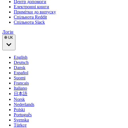
Центр допомоги
Електронні книги
Примітки до випуску
Спільнота Reddit
Спільнота Slack
Логін
🌐 UK
English
Deutsch
Dansk
Español
Suomi
Français
Italiano
日本語
Norsk
Nederlands
Polski
Português
Svenska
Türkçe