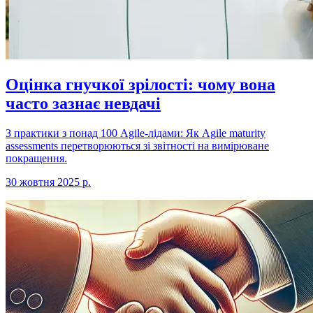
Оцінка гнучкої зрілості: чому вона
часто зазнає невдачі
З практики з понад 100 Agile-лідами: Як Agile maturity
assessments перетворюються зі звітності на вимірюване
покращення.
30 жовтня 2025 р.