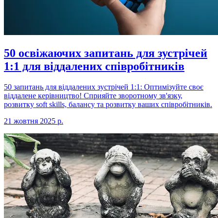
50 освіжаючих запитань для зустрічей
1:1 для віддалених співробітників
50 запитань для віддалених зустрічей 1:1: Оптимізуйте своє
віддалене керівництво! Сприяйте зворотному зв'язку,
розвитку soft skills, балансу та розвитку ваших співробітників.
21 жовтня 2025 р.