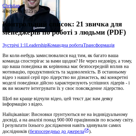
Christian
4 вересня 2025 р.
Контрольний список: 21 звичка для
менеджерів по роботі з людьми (PDF)
Зустрічі 1:1
Leadership
Командна робота
Трансформація
Ви коли-небудь замислювалися над тим, як багато ваша
команда спостерігає за вами щодня? Не через недовіру, а тому,
що ваша поведінка як керівника має безпосередній вплив на
мотивацію, продуктивність та задоволеність. В останньому
відео з нашої серії про лідерство ви дізнаєтесь, які конкретні
моделі поведінки дійсно характеризують успішних лідерів - і
як ви можете інтегрувати їх у своє повсякденне лідерство.
Щоб ви краще відчули відео, цей текст дає вам деяку
інформацію з відео.
Найцікавіше: Висновки ґрунтуються не на індивідуальному
досвіді, а на аналізі понад 900 000 працівників по всьому світу.
І результати їхнього дослідження навіть здивували самих
дослідників (
безпосередньо до джерела
).