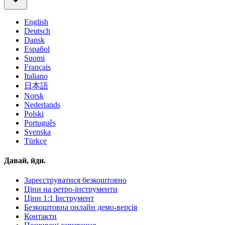
English
Deutsch
Dansk
Español
Suomi
Français
Italiano
日本語
Norsk
Nederlands
Polski
Português
Svenska
Türkçe
Давай, йди.
Зареєструватися безкоштовно
Ціни на ретро-інструменти
Ціни 1:1 Інструмент
Безкоштовна онлайн демо-версія
Контакти