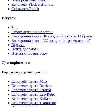
Поширені запитання
Echometer Slack спільнота
Спільнота Reddit
Ресурси
Блог
Інформаційний бюлетень
Електронна книга "Командний потік за 12 кроків
Електронна книга "22 поради: Ретро-модерація"
Відгуки
Центр допомоги
Примітки до випуску
Для порівняння
Порівняння ретро-інструментів
Echometer проти Miro
Echometer проти Retrium
Echometer проти Parabol
Echometer проти EasyRetro
Echometer проти Kollabe
Echometer проти TeamRetro