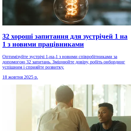
32 хороші запитання для зустрічей 1 на
1 з новими працівниками
Оптимізуйте зустрічі 1-на-1 з новими співробітниками за
допомогою 32 запитань. Зміцнюйте довіру, робіть онбординг
успішним і сприяйте розвитку.
18 жовтня 2025 р.