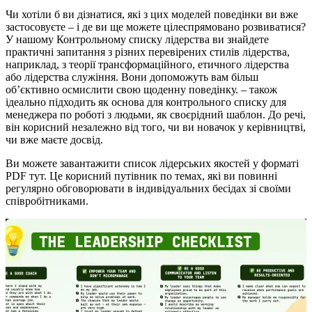
Чи хотіли б ви дізнатися, які з цих моделей поведінки ви вже
застосовуєте – і де ви ще можете цілеспрямовано розвиватися?
У нашому Контрольному списку лідерства ви знайдете
практичні запитання з різних перевірених стилів лідерства,
наприклад, з теорії трансформаційного, етичного лідерства
або лідерства служіння. Вони допоможуть вам більш
об’єктивно осмислити свою щоденну поведінку. – також
ідеально підходить як основа для контрольного списку для
менеджера по роботі з людьми, як своєрідний шаблон. До речі,
він корисний незалежно від того, чи ви новачок у керівництві,
чи вже маєте досвід.
Ви можете завантажити список лідерських якостей у форматі
PDF тут. Це корисний путівник по темах, які ви повинні
регулярно обговорювати в індивідуальних бесідах зі своїми
співробітниками.