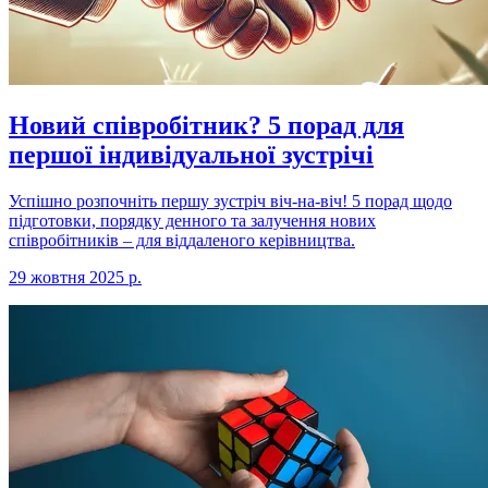
Новий співробітник? 5 порад для
першої індивідуальної зустрічі
Успішно розпочніть першу зустріч віч-на-віч! 5 порад щодо
підготовки, порядку денного та залучення нових
співробітників – для віддаленого керівництва.
29 жовтня 2025 р.