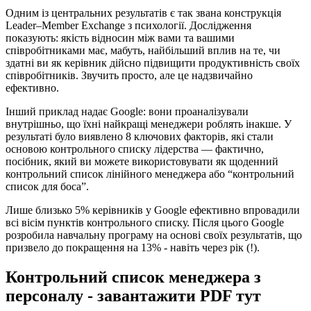
Одним із центральних результатів є так звана конструкція
Leader–Member Exchange з психології. Дослідження
показують: якість відносин між вами та вашими
співробітниками має, мабуть, найбільший вплив на те, чи
здатні ви як керівник дійсно підвищити продуктивність своїх
співробітників. Звучить просто, але це надзвичайно
ефективно.
Інший приклад надає Google: вони проаналізували
внутрішньо, що їхні найкращі менеджери роблять інакше. У
результаті було виявлено 8 ключових факторів, які стали
основою контрольного списку лідерства — фактично,
посібник, який ви можете використовувати як щоденний
контрольний список лінійного менеджера або “контрольний
список для боса”.
Лише близько 5% керівників у Google ефективно впровадили
всі вісім пунктів контрольного списку. Після цього Google
розробила навчальну програму на основі своїх результатів, що
призвело до покращення на 13% - навіть через рік (!).
Контрольний список менеджера з
персоналу - завантажити PDF тут