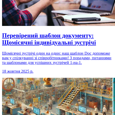
Перевірений шаблон документу:
Щомісячні індивідуальні зустрічі
Щомісячні зустрічі один на один: наш шаблон Doc допоможе
вам у спілкуванні зі співробітниками! З порадами, питаннями
та шаблонами для успішних зустрічей 1-на-1.
18 жовтня 2025 р.