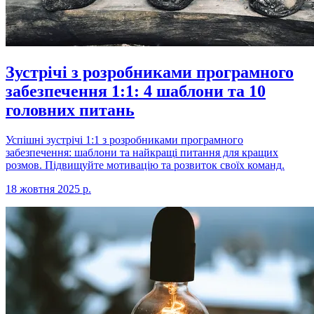
Зустрічі з розробниками програмного
забезпечення 1:1: 4 шаблони та 10
головних питань
Успішні зустрічі 1:1 з розробниками програмного
забезпечення: шаблони та найкращі питання для кращих
розмов. Підвищуйте мотивацію та розвиток своїх команд.
18 жовтня 2025 р.