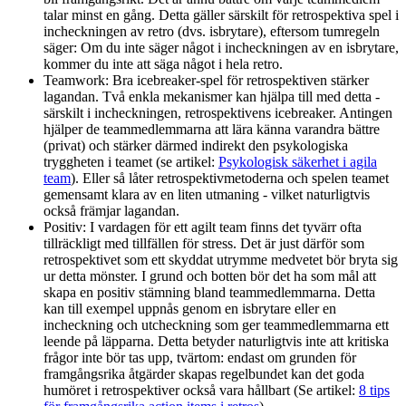
talar minst en gång. Detta gäller särskilt för retrospektiva spel i
incheckningen av retro (dvs. isbrytare), eftersom tumregeln
säger: Om du inte säger något i incheckningen av en isbrytare,
kommer du inte att säga något i hela retro.
Teamwork: Bra icebreaker-spel för retrospektiven stärker
lagandan. Två enkla mekanismer kan hjälpa till med detta -
särskilt i incheckningen, retrospektivens icebreaker. Antingen
hjälper de teammedlemmarna att lära känna varandra bättre
(privat) och stärker därmed indirekt den psykologiska
tryggheten i teamet (se artikel:
Psykologisk säkerhet i agila
team
). Eller så låter retrospektivmetoderna och spelen teamet
gemensamt klara av en liten utmaning - vilket naturligtvis
också främjar lagandan.
Positiv: I vardagen för ett agilt team finns det tyvärr ofta
tillräckligt med tillfällen för stress. Det är just därför som
retrospektivet som ett skyddat utrymme medvetet bör bryta sig
ur detta mönster. I grund och botten bör det ha som mål att
skapa en positiv stämning bland teammedlemmarna. Detta
kan till exempel uppnås genom en isbrytare eller en
incheckning och utcheckning som ger teammedlemmarna ett
leende på läpparna. Detta betyder naturligtvis inte att kritiska
frågor inte bör tas upp, tvärtom: endast om grunden för
framgångsrika åtgärder skapas regelbundet kan det goda
humöret i retrospektiver också vara hållbart (Se artikel:
8 tips