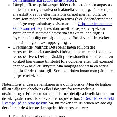
för framgångsrika action items i retros
).
Lämplig: Retrospektiva spel Idéer och metoder bör anpassas
till teamets mognadsnivå och aktuella stämning. Till exempel
är särskilt kreativa eller metaforiska spel mer lämpliga för
team som redan har haft många retros (dvs. de tenderar att ha
en högre mognadsnivå; se även artikel:
7 tips när teamet inte
känns som retros
). Dessutom är ett retrospektivt spel, där
syftet är att få teammedlemmarna att skratta, naturligtvis
mycket olämpligt om något negativt för närvarande trycker
ner stämningen, t.ex. uppsägningar.
Övergående (valfritt): Det spelar ingen roll om det
retrospektiva spelet används i början, i mitten eller i slutet av
retrospektiven: Det ser särskilt professionellt ut om det har en
konkret hänvisning till steget före och/eller efter. Till exempel
är check-ins eller isbrytare ofta lämpliga för att få en första
känsla för den sista agila Scrum-sprinten innan man går in i en
djupare reflektion.
Naturligtvis är dessa egenskaper inte obligatoriska. Men de hjälper
till att välja rätt check-ins eller isbrytare för retrospektiva
utvärderingar. Förresten kan du hitta mer detaljerade reflektioner om
de viktigaste 5 resultaten av en retrospektiv här:
5 Resultat vs. effekt
Exempel på en retrospektiv
. Så, nu räcker det. Rubriken lovade dig
det - här är de 4 icebreaker-spelen för retrospektiver:
Den sista sprinten som kattunge