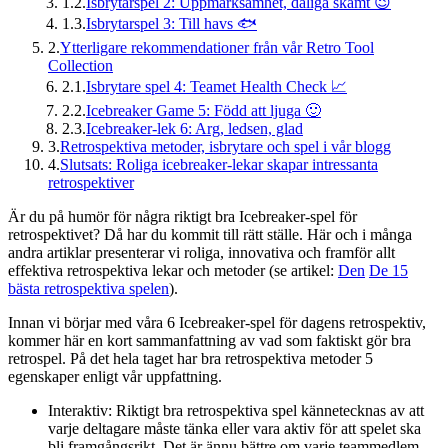
1.2.
Isbrytarspel 2: Uppmärksamhet, dåliga skämt 😉
1.3.
Isbrytarspel 3: Till havs 🐟
2.
Ytterligare rekommendationer från vår Retro Tool
Collection
2.1.
Isbrytare spel 4: Teamet Health Check 📈
2.2.
Icebreaker Game 5: Född att ljuga 🙂
2.3.
Icebreaker-lek 6: Arg, ledsen, glad
3.
Retrospektiva metoder, isbrytare och spel i vår blogg
4.
Slutsats: Roliga icebreaker-lekar skapar intressanta
retrospektiver
Är du på humör för några riktigt bra Icebreaker-spel för
retrospektivet? Då har du kommit till rätt ställe. Här och i många
andra artiklar presenterar vi roliga, innovativa och framför allt
effektiva retrospektiva lekar och metoder (se artikel:
Den
De 15
bästa retrospektiva spelen
).
Innan vi börjar med våra 6 Icebreaker-spel för dagens retrospektiv,
kommer här en kort sammanfattning av vad som faktiskt gör bra
retrospel. På det hela taget har bra retrospektiva metoder 5
egenskaper enligt vår uppfattning.
Interaktiv: Riktigt bra retrospektiva spel kännetecknas av att
varje deltagare måste tänka eller vara aktiv för att spelet ska
bli framgångsrikt. Det är ännu bättre om varje teammedlem