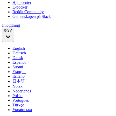
Hjälpcenter
E-böcker
Reddit Community
Gemenskapen på Slack
Inloggning
🌐 SV
English
Deutsch
Dansk
Español
Suomi
Français
Italiano
日本語
Norsk
Nederlands
Polski
Português
Türkçe
Українська