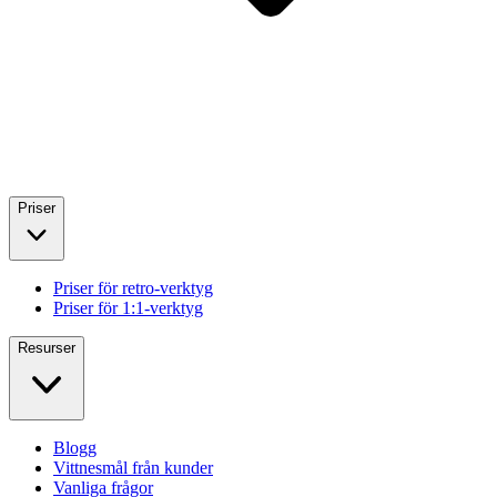
Priser
Priser för retro-verktyg
Priser för 1:1-verktyg
Resurser
Blogg
Vittnesmål från kunder
Vanliga frågor