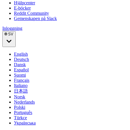
Hjälpcenter
E-böcker
Reddit Community
Gemenskapen på Slack
Inloggning
🌐 SV
English
Deutsch
Dansk
Español
Suomi
Français
Italiano
日本語
Norsk
Nederlands
Polski
Português
Türkçe
Українська