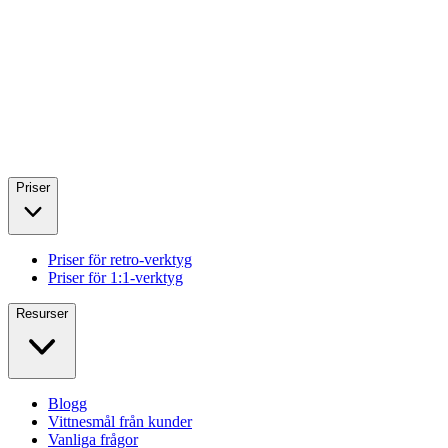
Priser
Priser för retro-verktyg
Priser för 1:1-verktyg
Resurser
Blogg
Vittnesmål från kunder
Vanliga frågor