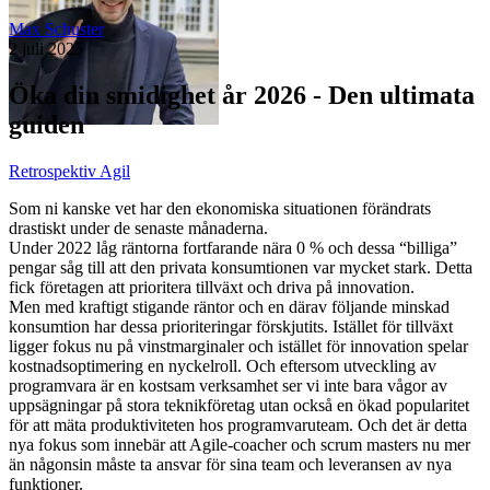
Max Schuster
2 juli 2025
Öka din smidighet år 2026 - Den ultimata
guiden
Retrospektiv Agil
Som ni kanske vet har den ekonomiska situationen förändrats
drastiskt under de senaste månaderna.
Under 2022 låg räntorna fortfarande nära 0 % och dessa “billiga”
pengar såg till att den privata konsumtionen var mycket stark. Detta
fick företagen att prioritera tillväxt och driva på innovation.
Men med kraftigt stigande räntor och en därav följande minskad
konsumtion har dessa prioriteringar förskjutits. Istället för tillväxt
ligger fokus nu på vinstmarginaler och istället för innovation spelar
kostnadsoptimering en nyckelroll. Och eftersom utveckling av
programvara är en kostsam verksamhet ser vi inte bara vågor av
uppsägningar på stora teknikföretag utan också en ökad popularitet
för att mäta produktiviteten hos programvaruteam. Och det är detta
nya fokus som innebär att Agile-coacher och scrum masters nu mer
än någonsin måste ta ansvar för sina team och leveransen av nya
funktioner.