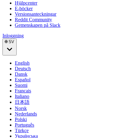
Hjälpcenter
E-böcker
Versionsanteckningar
Reddit Community
Gemenskapen på Slack
Inloggning
🌐 SV
English
Deutsch
Dansk
Español
Suomi
Français
Italiano
日本語
Norsk
Nederlands
Polski
Português
Türkçe
Українська