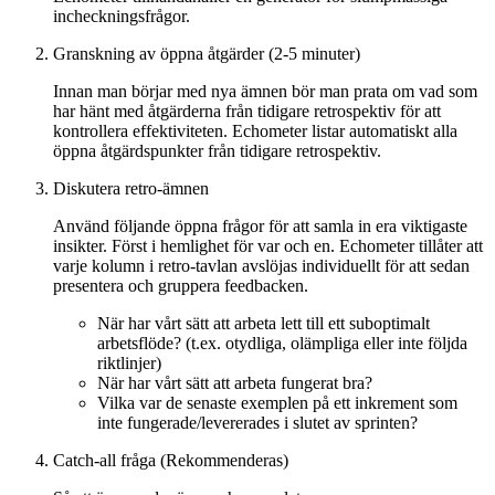
incheckningsfrågor.
Granskning av öppna åtgärder (2-5 minuter)
Innan man börjar med nya ämnen bör man prata om vad som
har hänt med åtgärderna från tidigare retrospektiv för att
kontrollera effektiviteten. Echometer listar automatiskt alla
öppna åtgärdspunkter från tidigare retrospektiv.
Diskutera retro-ämnen
Använd följande öppna frågor för att samla in era viktigaste
insikter. Först i hemlighet för var och en. Echometer tillåter att
varje kolumn i retro-tavlan avslöjas individuellt för att sedan
presentera och gruppera feedbacken.
När har vårt sätt att arbeta lett till ett suboptimalt
arbetsflöde? (t.ex. otydliga, olämpliga eller inte följda
riktlinjer)
När har vårt sätt att arbeta fungerat bra?
Vilka var de senaste exemplen på ett inkrement som
inte fungerade/levererades i slutet av sprinten?
Catch-all fråga (Rekommenderas)