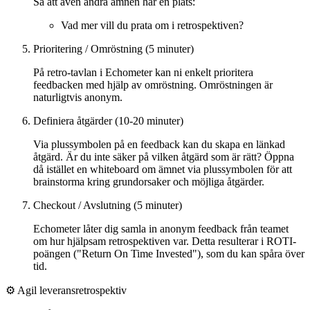
Så att även andra ämnen har en plats:
Vad mer vill du prata om i retrospektiven?
Prioritering / Omröstning (5 minuter)
På retro-tavlan i Echometer kan ni enkelt prioritera
feedbacken med hjälp av omröstning. Omröstningen är
naturligtvis anonym.
Definiera åtgärder (10-20 minuter)
Via plussymbolen på en feedback kan du skapa en länkad
åtgärd. Är du inte säker på vilken åtgärd som är rätt? Öppna
då istället en whiteboard om ämnet via plussymbolen för att
brainstorma kring grundorsaker och möjliga åtgärder.
Checkout / Avslutning (5 minuter)
Echometer låter dig samla in anonym feedback från teamet
om hur hjälpsam retrospektiven var. Detta resulterar i ROTI-
poängen ("Return On Time Invested"), som du kan spåra över
tid.
⚙️ Agil leveransretrospektiv