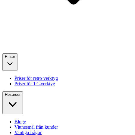
Priser
Priser för retro-verktyg
Priser för 1:1-verktyg
Resurser
Blogg
Vittnesmål från kunder
Vanliga frågor