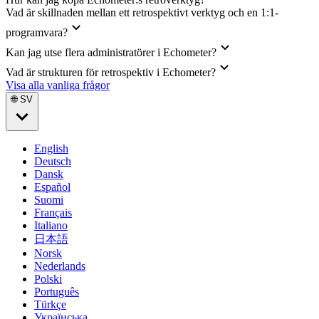
Vad är skillnaden mellan ett retrospektivt verktyg och en 1:1-
programvara?
Kan jag utse flera administratörer i Echometer?
Vad är strukturen för retrospektiv i Echometer?
Visa alla vanliga frågor
🌐 SV
English
Deutsch
Dansk
Español
Suomi
Français
Italiano
日本語
Norsk
Nederlands
Polski
Português
Türkçe
Українська