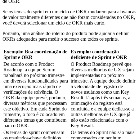
de OKR.
Se os temas do sprint em um ciclo de OKR mudarem para alavancas
de valor totalmente diferentes que não foram consideradas no OKR,
você deverá selecionar um ciclo de OKR mais curto.
Portanto, uma análise do roteiro do produto pode ajudar a definir
OKRs adequados para medir o sucesso em todos os sprints.
Exemplo: Boa coordenação de
Exemplo: coordenação
Sprint e OKR
deficiente de Sprint e OKR
De acordo com o Product
O Product Roadmap prevê que
Roadmap, a equipe Scrum
diversas melhorias de UX sejam
trabalhará no próximo trimestre
implementadas no próximo
em diversas funcionalidades para
trimestre. A equipe decide definir
uma execução mais rápida de
a velocidade de registro de
verificações de solvência. O
novos usuários como um Key
OKR da equipe prevê, portanto,
Result. Já após três semanas, a
diversas métricas que processam
otimização do registro está
este objetivo. Em cada Sprint do
concluída e a equipe dedica-se a
trimestre, o foco é colocado em
outras melhorias de UX que já
diferentes temas que contribuem
não estão relacionadas com o
para o OKR.
Key Result.
Os temas do sprint compensam
Os temas do Sprint não são mais
os resultados-chave definidos
compensados em nenhum