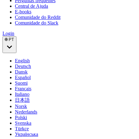
Perguntas frequentes
Central de Ajuda
E-books
Comunidade do Reddit
Comunidade do Slack
Login
🌐 PT
English
Deutsch
Dansk
Español
Suomi
Français
Italiano
日本語
Norsk
Nederlands
Polski
Svenska
Türkçe
Українська