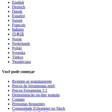
English
Deutsch
Dansk
Español
Suomi
Français
Italiano
日本語
Norsk
Nederlands
Polski
Svenska
Türkçe
Українська
Você pode começar
Registre-se gratuitamente
Preços de ferramentas retrô
Preços Ferramenta 1:1
Demonstração on-line gratuita
Contato
Perguntas frequentes
Comunidade Echometer no Slack