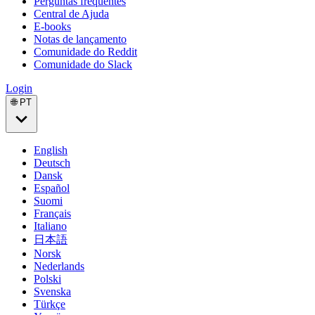
Perguntas frequentes
Central de Ajuda
E-books
Notas de lançamento
Comunidade do Reddit
Comunidade do Slack
Login
🌐 PT
English
Deutsch
Dansk
Español
Suomi
Français
Italiano
日本語
Norsk
Nederlands
Polski
Svenska
Türkçe