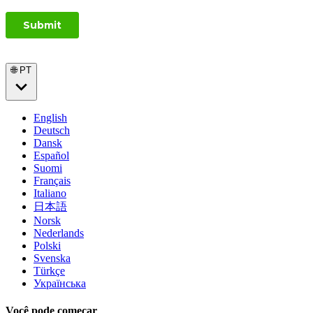
🌐 PT
English
Deutsch
Dansk
Español
Suomi
Français
Italiano
日本語
Norsk
Nederlands
Polski
Svenska
Türkçe
Українська
Você pode começar