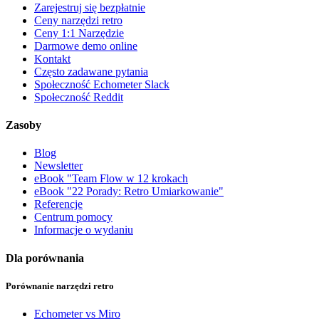
Zarejestruj się bezpłatnie
Ceny narzędzi retro
Ceny 1:1 Narzędzie
Darmowe demo online
Kontakt
Często zadawane pytania
Społeczność Echometer Slack
Społeczność Reddit
Zasoby
Blog
Newsletter
eBook "Team Flow w 12 krokach
eBook "22 Porady: Retro Umiarkowanie"
Referencje
Centrum pomocy
Informacje o wydaniu
Dla porównania
Porównanie narzędzi retro
Echometer vs Miro