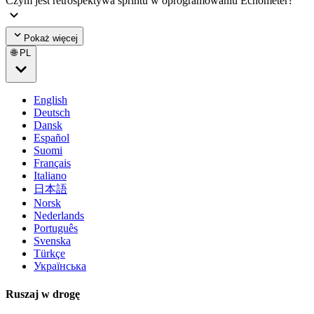
Czym jest retrospektywa sprintu w oprogramowaniu Echometer?
Pokaż więcej
🌐 PL
English
Deutsch
Dansk
Español
Suomi
Français
Italiano
日本語
Norsk
Nederlands
Português
Svenska
Türkçe
Українська
Ruszaj w drogę