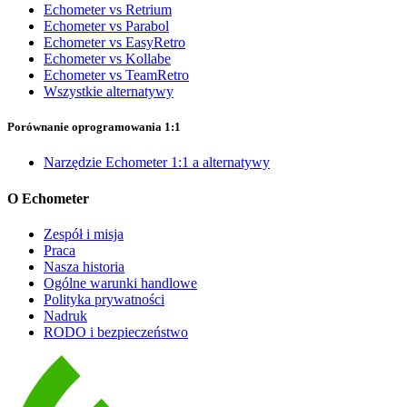
Echometer vs Retrium
Echometer vs Parabol
Echometer vs EasyRetro
Echometer vs Kollabe
Echometer vs TeamRetro
Wszystkie alternatywy
Porównanie oprogramowania 1:1
Narzędzie Echometer 1:1 a alternatywy
O Echometer
Zespół i misja
Praca
Nasza historia
Ogólne warunki handlowe
Polityka prywatności
Nadruk
RODO i bezpieczeństwo