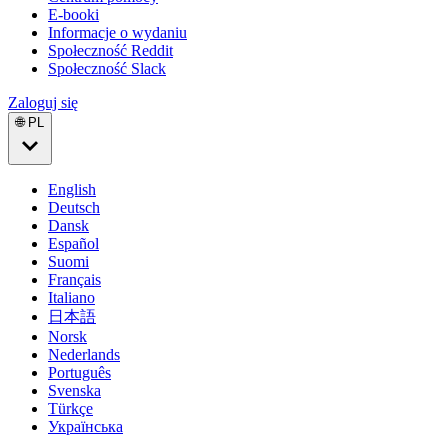
E-booki
Informacje o wydaniu
Społeczność Reddit
Społeczność Slack
Zaloguj się
🌐 PL
English
Deutsch
Dansk
Español
Suomi
Français
Italiano
日本語
Norsk
Nederlands
Português
Svenska
Türkçe
Українська