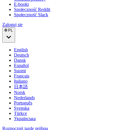
E-booki
Społeczność Reddit
Społeczność Slack
Zaloguj się
🌐 PL
English
Deutsch
Dansk
Español
Suomi
Français
Italiano
日本語
Norsk
Nederlands
Português
Svenska
Türkçe
Українська
Rozpocznij jazdę próbną