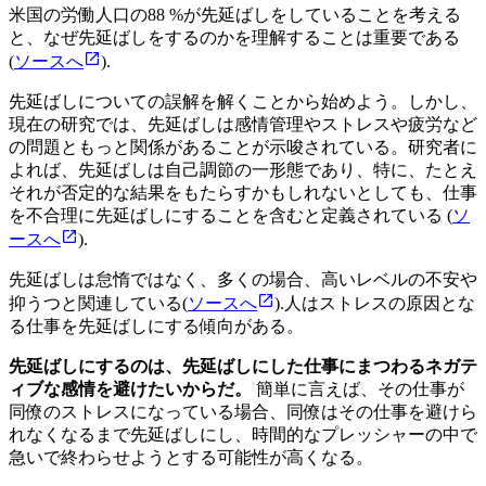
米国の労働人口の88 %が先延ばしをしていることを考える
と、なぜ先延ばしをするのかを理解することは重要である
(
ソースへ
).
先延ばしについての誤解を解くことから始めよう。しかし、
現在の研究では、先延ばしは感情管理やストレスや疲労など
の問題ともっと関係があることが示唆されている。研究者に
よれば、先延ばしは自己調節の一形態であり、特に、たとえ
それが否定的な結果をもたらすかもしれないとしても、仕事
を不合理に先延ばしにすることを含むと定義されている (
ソ
ースへ
).
先延ばしは怠惰ではなく、多くの場合、高いレベルの不安や
抑うつと関連している(
ソースへ
).人はストレスの原因とな
る仕事を先延ばしにする傾向がある。
先延ばしにするのは、先延ばしにした仕事にまつわるネガテ
ィブな感情を避けたいからだ。
簡単に言えば、その仕事が
同僚のストレスになっている場合、同僚はその仕事を避けら
れなくなるまで先延ばしにし、時間的なプレッシャーの中で
急いで終わらせようとする可能性が高くなる。