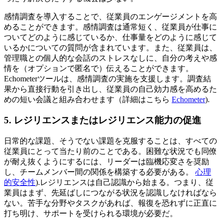
感情調査を導入することで、従業員のエンゲージメントを高
めることができます。感情調査は通常短く、従業員が仕事に
ついてどのように感じているか、仕事量をどのように感じて
いるかについての質問が含まれています。また、従業員は、
管理職との個人的な会話のストレスなしに、自分の考えや感
情を（オプションで匿名で）伝えることができます。
Echometerツールは、感情調査の実施を支援します。調査結
果から直接行動を引き出し、従業員の自己効力感を高めるた
めの短い会議と組み合わせます（詳細はこちら
Echometer
).
5. レジリエンスまたはレジリエンス能力の促進
日常的な課題、そうでない課題を克服することは、すべての
従業員にとって当たり前のことである。困難な状況でも同僚
が耐え抜くようにするには、リーダーは臨機応変さを奨励
し、チームメンバー間の関係を構築する必要がある。
心理
的安全性
).レジリエンスは自己認識から始まる。つまり、従
業員はまず、先延ばしにつながる状況を認識しなければなら
ない。苦手な分野やタスクがあれば、報復を恐れずに正直に
打ち明け、サポートを受けられる環境が必要だ。