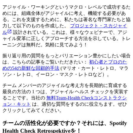
アジャイル・ワーキングというマクロ・レベルで成功するた
めには、組織全体がアジャイルに考え、機能する必要があ
る。これを支援するために、私たちは著名な専門家たちと協
力して以下のものを作成した。
プロジェクト・スカジャイ
ル
設計されている。これは、様々なウェビナーで、アジ
ャイル変革に正しくアプローチする方法を示している。トレ
ーニングは無料だ。気軽に見てみよう！
振り返り用の質問をもっとバリエーション豊かにしたい場合
は、こちらの記事をご覧いただきたい：
初心者とプロのた
めの54の新鮮な回顧的手法
(マリオ・カート・レトロ、マラ
ソン・レトロ、イーロン・マスク・レトロなど）。
チーム メンバーのアジャイルな考え方を長期的に育成する
最良の方法の 1 つは、アジャイル ヘルス チェックを実装す
ることです。当社の
無料Team-Health Checkコンストラクシ
ョン・キット
は、適切な質問をするのに役立ちます。ぜひ
クリックしてみてください。
チームの活性化が必要ですか？それには、
Spotify
Health Check Retrospektive
を！