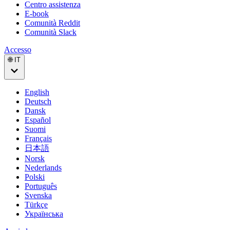
Centro assistenza
E-book
Comunità Reddit
Comunità Slack
Accesso
🌐 IT
English
Deutsch
Dansk
Español
Suomi
Français
日本語
Norsk
Nederlands
Polski
Português
Svenska
Türkçe
Українська