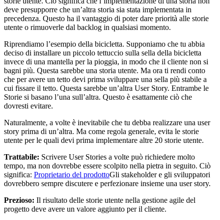
storie utente. Ciò significa che l’implementazione di una storia non
deve presupporre che un’altra storia sia stata implementata in
precedenza. Questo ha il vantaggio di poter dare priorità alle storie
utente o rimuoverle dal backlog in qualsiasi momento.
Riprendiamo l’esempio della bicicletta. Supponiamo che tu abbia
deciso di installare un piccolo tettuccio sulla sella della bicicletta
invece di una mantella per la pioggia, in modo che il cliente non si
bagni più. Questa sarebbe una storia utente. Ma ora ti rendi conto
che per avere un tetto devi prima sviluppare una sella più stabile a
cui fissare il tetto. Questa sarebbe un’altra User Story. Entrambe le
Storie si basano l’una sull’altra. Questo è esattamente ciò che
dovresti evitare.
Naturalmente, a volte è inevitabile che tu debba realizzare una user
story prima di un’altra. Ma come regola generale, evita le storie
utente per le quali devi prima implementare altre 20 storie utente.
Trattabile:
Scrivere User Stories a volte può richiedere molto
tempo, ma non dovrebbe essere scolpito nella pietra in seguito. Ciò
significa:
Proprietario del prodotto
Gli stakeholder e gli sviluppatori
dovrebbero sempre discutere e perfezionare insieme una user story.
Prezioso:
Il risultato delle storie utente nella gestione agile del
progetto deve avere un valore aggiunto per il cliente.