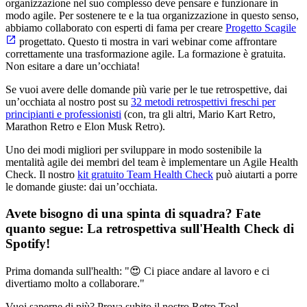
organizzazione nel suo complesso deve pensare e funzionare in
modo agile. Per sostenere te e la tua organizzazione in questo senso,
abbiamo collaborato con esperti di fama per creare
Progetto Scagile
progettato. Questo ti mostra in vari webinar come affrontare
correttamente una trasformazione agile. La formazione è gratuita.
Non esitare a dare un’occhiata!
Se vuoi avere delle domande più varie per le tue retrospettive, dai
un’occhiata al nostro post su
32 metodi retrospettivi freschi per
principianti e professionisti
(con, tra gli altri, Mario Kart Retro,
Marathon Retro e Elon Musk Retro).
Uno dei modi migliori per sviluppare in modo sostenibile la
mentalità agile dei membri del team è implementare un Agile Health
Check. Il nostro
kit gratuito Team Health Check
può aiutarti a porre
le domande giuste: dai un’occhiata.
Avete bisogno di una spinta di squadra? Fate
quanto segue:
La retrospettiva sull'Health Check di
Spotify
!
Prima domanda sull'health: "😍 Ci piace andare al lavoro e ci
divertiamo molto a collaborare."
Vuoi saperne di più? Prova subito il nostro Retro Tool.