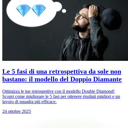
Le 5 fasi di una retrospettiva da sole non
bastano: il modello del Doppio Diamante
Ottimizza le tue retrospettive con il modello Double Diamond!
Scopri come migliorare le 5 fasi per ottenere risultati migliori e un
lavoro di squadra più efficace.
24 ottobre 2025