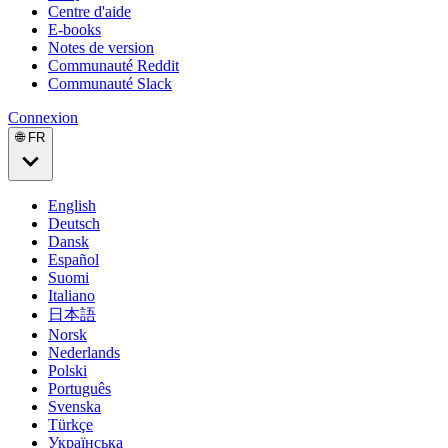
Centre d'aide
E-books
Notes de version
Communauté Reddit
Communauté Slack
Connexion
🌐 FR
English
Deutsch
Dansk
Español
Suomi
Italiano
日本語
Norsk
Nederlands
Polski
Português
Svenska
Türkçe
Українська