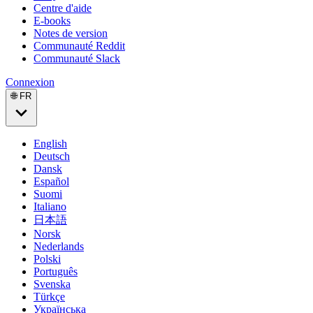
Centre d'aide
E-books
Notes de version
Communauté Reddit
Communauté Slack
Connexion
🌐 FR
English
Deutsch
Dansk
Español
Suomi
Italiano
日本語
Norsk
Nederlands
Polski
Português
Svenska
Türkçe
Українська