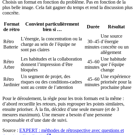
Choisis un format en fonction du problème. Pas en fonction de la
plus belle image. Cela fait gagner du temps et rend la discussion plus
concrète.
Format
Convient particulièrement
Durée
Résultat
de rétro
bien si …
Une source
L’énergie, la concentration ou la
Rétro
30–45
d’énergie
charge au sein de l’équipe ne
Batterie
minutes
concrète ou un
sont pas claires
allègement
Les habitudes et la collaboration
Une habitude
Rétro
45–60
donnent l’impression d’être
que l’équipe
Arbre
minutes
bloquées
change
Un segment de projet, des
Une expérience
Rétro
45–60
risques ou des conditions-cadres
priorisée pour la
Jardinier
minutes
sont au centre de l’attention
prochaine phase
Pour le déroulement, la règle pour les trois formats est la même :
d’abord recueillir les retours, puis regrouper les points similaires,
ensuite prioriser. À la fin, décidez d’une seule mesure (et de 3
mesures maximum). Une mesure a besoin d’une personne
responsable et d’une date de suivi.
Source :
EXPERT : méthodes de rétrospective avec questions et