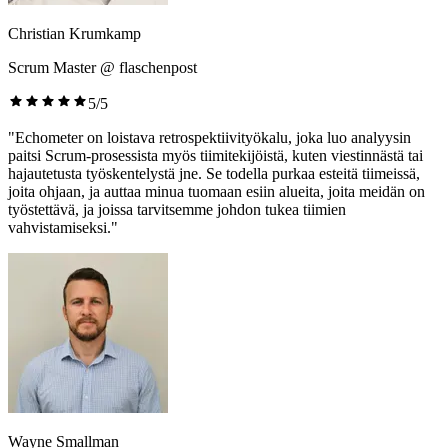
Christian Krumkamp
Scrum Master @ flaschenpost
5/5
"Echometer on loistava retrospektiivityökalu, joka luo analyysin
paitsi Scrum-prosessista myös tiimitekijöistä, kuten viestinnästä tai
hajautetusta työskentelystä jne. Se todella purkaa esteitä tiimeissä,
joita ohjaan, ja auttaa minua tuomaan esiin alueita, joita meidän on
työstettävä, ja joissa tarvitsemme johdon tukea tiimien
vahvistamiseksi."
Wayne Smallman