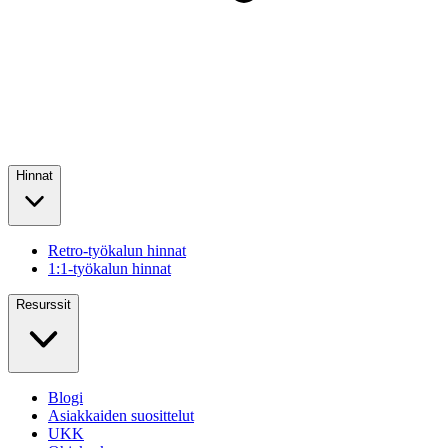
Hinnat
Retro-työkalun hinnat
1:1-työkalun hinnat
Resurssit
Blogi
Asiakkaiden suosittelut
UKK