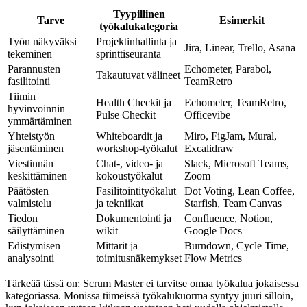
Tyypillinen
Tarve
Esimerkit
työkalukategoria
Työn näkyväksi
Projektinhallinta ja
Jira, Linear, Trello, Asana
tekeminen
sprinttiseuranta
Parannusten
Echometer, Parabol,
Takautuvat välineet
fasilitointi
TeamRetro
Tiimin
Health Checkit ja
Echometer, TeamRetro,
hyvinvoinnin
Pulse Checkit
Officevibe
ymmärtäminen
Yhteistyön
Whiteboardit ja
Miro, FigJam, Mural,
jäsentäminen
workshop-työkalut
Excalidraw
Viestinnän
Chat-, video- ja
Slack, Microsoft Teams,
keskittäminen
kokoustyökalut
Zoom
Päätösten
Fasilitointityökalut
Dot Voting, Lean Coffee,
valmistelu
ja tekniikat
Starfish, Team Canvas
Tiedon
Dokumentointi ja
Confluence, Notion,
säilyttäminen
wikit
Google Docs
Edistymisen
Mittarit ja
Burndown, Cycle Time,
analysointi
toimitusnäkemykset
Flow Metrics
Tärkeää tässä on: Scrum Master ei tarvitse omaa työkalua jokaisessa
kategoriassa. Monissa tiimeissä työkalukuorma syntyy juuri silloin,