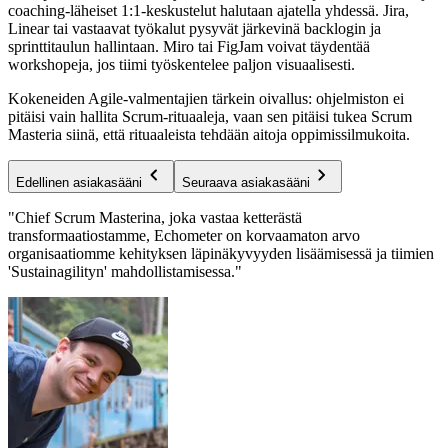
coaching-läheiset 1:1-keskustelut halutaan ajatella yhdessä. Jira,
Linear tai vastaavat työkalut pysyvät järkevinä backlogin ja
sprinttitaulun hallintaan. Miro tai FigJam voivat täydentää
workshopeja, jos tiimi työskentelee paljon visuaalisesti.
Kokeneiden Agile-valmentajien tärkein oivallus: ohjelmiston ei
pitäisi vain hallita Scrum-rituaaleja, vaan sen pitäisi tukea Scrum
Masteria siinä, että rituaaleista tehdään aitoja oppimissilmukoita.
Edellinen asiakasääni
Seuraava asiakasääni
"Chief Scrum Masterina, joka vastaa ketterästä
transformaatiostamme, Echometer on korvaamaton arvo
organisaatiomme kehityksen läpinäkyvyyden lisäämisessä ja tiimien
'Sustainagilityn' mahdollistamisessa."