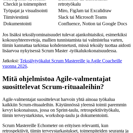
Checkit ja toimenpiteet
retrotyökalu
Työpajat ja visualisointi
Miro, FigJam tai Excalidraw
Tiimiviestintä
Slack tai Microsoft Teams
Dokumentointi
Confluence, Notion tai Google Docs
Jos lisäksi tekoälyominaisuudet tulevat ajankohtaisiksi, esimerkiksi
kokousyhteenvetoja, mallien tunnistamista tai valmistelua varten,
tiimin kannattaa tarkistaa kohdennetusti, missä tekoäly tuottaa aidosti
lisäarvoa nykyisessä Scrum Master -työkalukokonaisuudessa.
Jatkoksi:
Tekoälytyökalut Scrum Mastereille ja Agile Coacheille
vuonna 2026
.
Mitä ohjelmistoa Agile-valmentajat
suosittelevat Scrum-rituaaleihin?
Agile-valmentajat suosittelevat harvoin yhtä ainoaa työkalua
kaikkiin Scrum-rituaaleihin. Käytännössä yleensä toimii paremmin
kevyt kokonaisuus, jossa on Sprint-taulu, retrospektiivityökalu,
tiimin terveystarkistus, workshop-taulu ja dokumentointi.
Scrum Mastereille Echometer on erityisen relevantti, kun
retrospektiivit, tiimin terveystarkastukset, toimenpiteiden seuranta ja