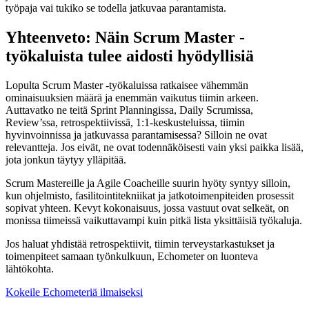
työpaja vai tukiko se todella jatkuvaa parantamista.
Yhteenveto: Näin Scrum Master -
työkaluista tulee aidosti hyödyllisiä
Lopulta Scrum Master -työkaluissa ratkaisee vähemmän
ominaisuuksien määrä ja enemmän vaikutus tiimin arkeen.
Auttavatko ne teitä Sprint Planningissa, Daily Scrumissa,
Review’ssa, retrospektiivissä, 1:1-keskusteluissa, tiimin
hyvinvoinnissa ja jatkuvassa parantamisessa? Silloin ne ovat
relevantteja. Jos eivät, ne ovat todennäköisesti vain yksi paikka lisää,
jota jonkun täytyy ylläpitää.
Scrum Mastereille ja Agile Coacheille suurin hyöty syntyy silloin,
kun ohjelmisto, fasilitointitekniikat ja jatkotoimenpiteiden prosessit
sopivat yhteen. Kevyt kokonaisuus, jossa vastuut ovat selkeät, on
monissa tiimeissä vaikuttavampi kuin pitkä lista yksittäisiä työkaluja.
Jos haluat yhdistää retrospektiivit, tiimin terveystarkastukset ja
toimenpiteet samaan työnkulkuun, Echometer on luonteva
lähtökohta.
Kokeile Echometeriä ilmaiseksi