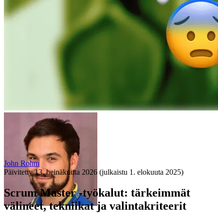
John Rohm
Päivitetty
13. heinäkuuta 2026
(julkaistu
1. elokuuta 2025
)
Scrum Master -työkalut: tärkeimmät
välineet, tekniikat ja valintakriteerit