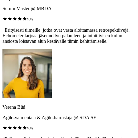
Scrum Master @ MBDA
5/5
"Erityisesti tiimeille, jotka ovat vasta aloittamassa retrospektiivejä,
Echometer tarjoaa jäsennellyn palautteen ja intuitiivisen kulun
ansiosta loistavan alun kestävälle tiimin kehittämiselle."
Verena Büß
Agile-valmentaja & Agile-harrastaja @ SDA SE
5/5