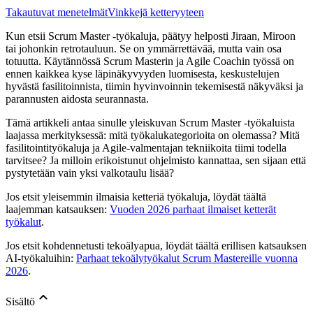
Takautuvat menetelmät
Vinkkejä ketteryyteen
Kun etsii Scrum Master -työkaluja, päätyy helposti Jiraan, Miroon
tai johonkin retrotauluun. Se on ymmärrettävää, mutta vain osa
totuutta. Käytännössä Scrum Masterin ja Agile Coachin työssä on
ennen kaikkea kyse läpinäkyvyyden luomisesta, keskustelujen
hyvästä fasilitoinnista, tiimin hyvinvoinnin tekemisestä näkyväksi ja
parannusten aidosta seurannasta.
Tämä artikkeli antaa sinulle yleiskuvan Scrum Master -työkaluista
laajassa merkityksessä: mitä työkalukategorioita on olemassa? Mitä
fasilitointityökaluja ja Agile-valmentajan tekniikoita tiimi todella
tarvitsee? Ja milloin erikoistunut ohjelmisto kannattaa, sen sijaan että
pystytetään vain yksi valkotaulu lisää?
Jos etsit yleisemmin ilmaisia ketteriä työkaluja, löydät täältä
laajemman katsauksen:
Vuoden 2026 parhaat ilmaiset ketterät
työkalut
.
Jos etsit kohdennetusti tekoälyapua, löydät täältä erillisen katsauksen
AI-työkaluihin:
Parhaat tekoälytyökalut Scrum Mastereille vuonna
2026
.
Sisältö