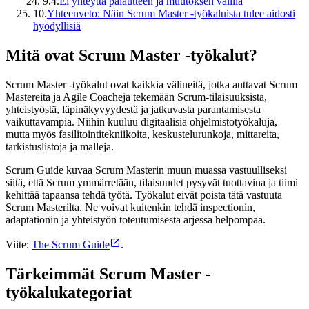
9.4.
Ei yhteyttä palautteen ja muutoksen välillä
10.
Yhteenveto: Näin Scrum Master -työkaluista tulee aidosti
hyödyllisiä
Mitä ovat Scrum Master -työkalut?
Scrum Master -työkalut ovat kaikkia välineitä, jotka auttavat Scrum
Mastereita ja Agile Coacheja tekemään Scrum-tilaisuuksista,
yhteistyöstä, läpinäkyvyydestä ja jatkuvasta parantamisesta
vaikuttavampia. Niihin kuuluu digitaalisia ohjelmistotyökaluja,
mutta myös fasilitointitekniikoita, keskustelurunkoja, mittareita,
tarkistuslistoja ja malleja.
Scrum Guide kuvaa Scrum Masterin muun muassa vastuulliseksi
siitä, että Scrum ymmärretään, tilaisuudet pysyvät tuottavina ja tiimi
kehittää tapaansa tehdä työtä. Työkalut eivät poista tätä vastuuta
Scrum Masterilta. Ne voivat kuitenkin tehdä inspectionin,
adaptationin ja yhteistyön toteutumisesta arjessa helpompaa.
Viite:
The Scrum Guide
.
Tärkeimmät Scrum Master -
työkalukategoriat