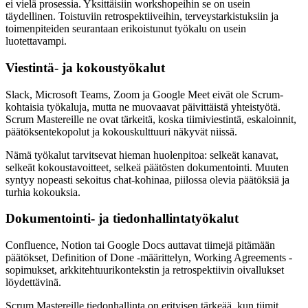
ei vielä prosessia. Yksittäisiin workshopeihin se on usein
täydellinen. Toistuviin retrospektiiveihin, terveystarkistuksiin ja
toimenpiteiden seurantaan erikoistunut työkalu on usein
luotettavampi.
Viestintä- ja kokoustyökalut
Slack, Microsoft Teams, Zoom ja Google Meet eivät ole Scrum-
kohtaisia työkaluja, mutta ne muovaavat päivittäistä yhteistyötä.
Scrum Mastereille ne ovat tärkeitä, koska tiimiviestintä, eskaloinnit,
päätöksentekopolut ja kokouskulttuuri näkyvät niissä.
Nämä työkalut tarvitsevat hieman huolenpitoa: selkeät kanavat,
selkeät kokoustavoitteet, selkeä päätösten dokumentointi. Muuten
syntyy nopeasti sekoitus chat-kohinaa, piilossa olevia päätöksiä ja
turhia kokouksia.
Dokumentointi- ja tiedonhallintatyökalut
Confluence, Notion tai Google Docs auttavat tiimejä pitämään
päätökset, Definition of Done -määrittelyn, Working Agreements -
sopimukset, arkkitehtuurikontekstin ja retrospektiivin oivallukset
löydettävinä.
Scrum Mastereille tiedonhallinta on erityisen tärkeää, kun tiimit