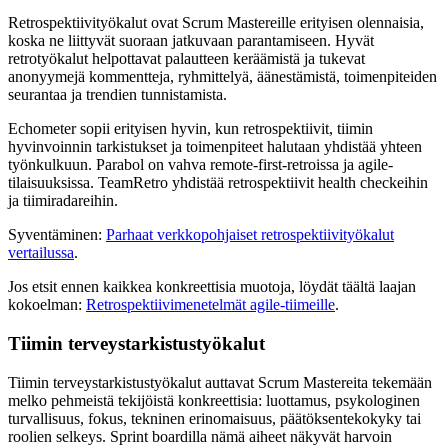
Retrospektiivityökalut ovat Scrum Mastereille erityisen olennaisia,
koska ne liittyvät suoraan jatkuvaan parantamiseen. Hyvät
retrotyökalut helpottavat palautteen keräämistä ja tukevat
anonyymejä kommentteja, ryhmittelyä, äänestämistä, toimenpiteiden
seurantaa ja trendien tunnistamista.
Echometer sopii erityisen hyvin, kun retrospektiivit, tiimin
hyvinvoinnin tarkistukset ja toimenpiteet halutaan yhdistää yhteen
työnkulkuun. Parabol on vahva remote-first-retroissa ja agile-
tilaisuuksissa. TeamRetro yhdistää retrospektiivit health checkeihin
ja tiimiradareihin.
Syventäminen:
Parhaat verkkopohjaiset retrospektiivityökalut
vertailussa
.
Jos etsit ennen kaikkea konkreettisia muotoja, löydät täältä laajan
kokoelman:
Retrospektiivimenetelmät agile-tiimeille
.
Tiimin terveystarkistustyökalut
Tiimin terveystarkistustyökalut auttavat Scrum Mastereita tekemään
melko pehmeistä tekijöistä konkreettisia: luottamus, psykologinen
turvallisuus, fokus, tekninen erinomaisuus, päätöksentekokyky tai
roolien selkeys. Sprint boardilla nämä aiheet näkyvät harvoin