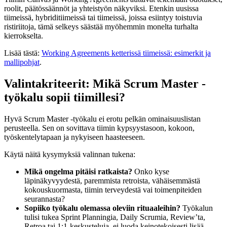
roolit, päätössäännöt ja yhteistyön näkyviksi. Etenkin uusissa
tiimeissä, hybridi­tiimeissä tai tiimeissä, joissa esiintyy toistuvia
ristiriitoja, tämä selkeys säästää myöhemmin monelta turhalta
kierrokselta.
Lisää tästä:
Working Agreements ketterissä tiimeissä: esimerkit ja
mallipohjat
.
Valintakriteerit: Mikä Scrum Master -
työkalu sopii tiimillesi?
Hyvä Scrum Master -työkalu ei erotu pelkän ominaisuuslistan
perusteella. Sen on sovittava tiimin kypsyystasoon, kokoon,
työskentelytapaan ja nykyiseen haasteeseen.
Käytä näitä kysymyksiä valinnan tukena:
Mikä ongelma pitäisi ratkaista?
Onko kyse
läpinäkyvyydestä, paremmista retroista, vähäisemmästä
kokouskuormasta, tiimin terveydestä vai toimenpiteiden
seurannasta?
Sopiiko työkalu olemassa oleviin rituaaleihin?
Työkalun
tulisi tukea Sprint Planningia, Daily Scrumia, Review’ta,
Retroa tai 1:1-keskusteluja, ei luoda keinotekoisesti lisää