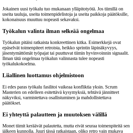
Jokainen uusi työkalu tuo mukanaan ylläpitotyötä. Jos tiimillä on
useita tauluja, useita toimenpidelistoja ja useita paikkoja päätöksille,
kokonaisuus muuttuu nopeasti sekavaksi.
Työkalun valinta ilman selkeää ongelmaa
Työkalun pitäisi ratkaista konkreettinen kitka. Esimerkkejä ovat
epäselvät toimenpiteet retroista, heikko sprintin läpinäkyvyys,
jäsentymättömät työpajat tai puuttuvat tiimin hyvinvoinnin signaalit.
Ilman tätä ongelmaa työkalun valinnasta tulee nopeasti
työkalukokoelma.
Liiallinen luottamus ohjelmistoon
Ei edes paras työkalu fasilitoi vaikeaa konfliktia yksin. Scrum
Masterien on edelleen esitettävä kysymyksiä, tehtävä jännitteet
näkyviksi, varmistettava osallistuminen ja mahdollistettava
päätökset.
Ei yhteyttä palautteen ja muutoksen välillä
Monet tiimit keräävät palautetta, mutta eivät seuraa toimenpiteitä sen
jälkeen kunnolla. Juuri tässä ratkaistaan, oliko retro vain mukava