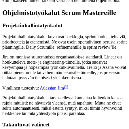
kun jokaiseen uuteen kitkaan vastataan heti uudella ohjelmistolla.
Ohjelmistotyökalut Scrum Mastereille
Projektinhallintatyökalut
Projektinhallintatyökalut kuvaavat backlogia, sprinttitaulua, tehtäviä,
prioriteetteja ja etenemistä. Ne ovat usein operatiivinen perusta sprint
planningille, Daily Scrumille, refinementille ja sprint review’lle.
Jira on monissa suuremmissa organisaatioissa standardi. Linear on
houkutteleva tuote- ja engineering-tiimeille, jotka suosivat
kevyempää ja nopeampaa työnkulkuvälinettä. Trello ja Asana voivat
riittää pienemmille tai vähemmän teknisille tiimeille, jos prosessin
halutaan pysyvän tietoisesti yksinkertaisena.
Virallinen tuotesivu:
Atlassian Jira
.
Projektinhallintatyökaluja tarkastellessa kannattaa kuitenkin katsoa
rajoja raittiisti: ne näyttävät yleensä, mitä tapahtuu. Mutta ne eivät
selitä automaattisesti, miksi esteitä syntyy, miksi tiimin hyvinvointi
heikkenee tai mitä yhteistyötä pitäisi parantaa.
Takautuvat välineet