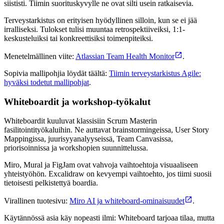
siististi. Tiimin suorituskyvylle ne ovat silti usein ratkaisevia.
Terveystarkistus on erityisen hyödyllinen silloin, kun se ei jää
irralliseksi. Tulokset tulisi muuntaa retrospektiiveiksi, 1:1-
keskusteluiksi tai konkreettisiksi toimenpiteiksi.
Menetelmällinen viite:
Atlassian Team Health Monitor
.
Sopivia mallipohjia löydät täältä:
Tiimin terveystarkistus Agile:
hyväksi todetut mallipohjat
.
Whiteboardit ja workshop-työkalut
Whiteboardit kuuluvat klassisiin Scrum Masterin
fasilitointityökaluihin. Ne auttavat brainstormingeissa, User Story
Mappingissa, juurisyyanalyyseissä, Team Canvasissa,
priorisoinnissa ja workshopien suunnittelussa.
Miro, Mural ja FigJam ovat vahvoja vaihtoehtoja visuaaliseen
yhteistyöhön. Excalidraw on kevyempi vaihtoehto, jos tiimi suosii
tietoisesti pelkistettyä boardia.
Virallinen tuotesivu:
Miro AI ja whiteboard-ominaisuudet
.
Käytännössä asia käy nopeasti ilmi: Whiteboard tarjoaa tilaa, mutta