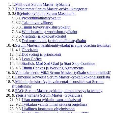
1.
Mitä ovat Scrum Master -työkalut?
2.
Tärkeimmät Scrum Master -työkalukategoriat
3.
Ohjelmistotyökalut Scrum Mastereille
3.1.
Projektinhallintatyökalut
3.2.
Takautuvat välineet
3.3.
Tiimin terveystarkistustyökalut
3.4.
Whiteboardit ja workshop-työkalut
3.5.
Viestintä- ja kokoustyökalut
3.6.
Dokumentointi- ja tiedonhallintatyökalut
4.
Scrum Masterin fasilitointityökalut ja agile-coachin tekniikat
4.1.
Check-init
4.2.
Dot voting ja priorisointi
4.3.
Lean Coffee
4.4.
Starfish, Mad Sad Glad ja Start Stop Continue
4.5.
Tiimin Canvas ja Working Agreements
5.
Valintakriteerit: Mikä Scrum Master -työkalu sopii tiimillesi?
6.
Esimerkki kevyestä Scrum Master -työkalukokonaisuudesta
7.
Mitä ohjelmistoa Agile-valmentajat suosittelevat Scrum-
rituaaleihin?
8.
FAQ: Scrum Master -työkalut, tiimin terveys ja tekoäly
9.
Yleisiä virheitä Scrum Master -työkaluissa
9.1.
Liian monta työkalua samanaikaisesti
9.2.
Työkalun valinta ilman selkeää ongelmaa
9.3.
Liiallinen luottamus ohjelmistoon