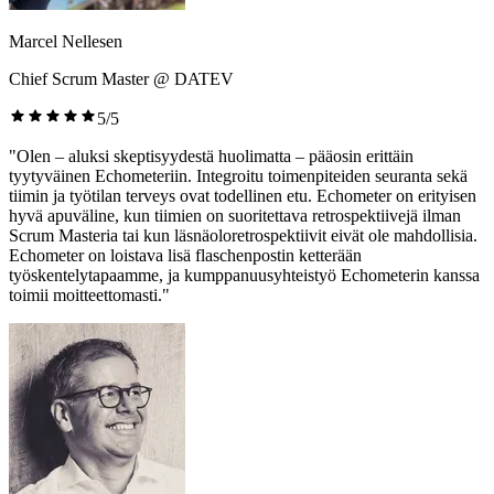
Marcel Nellesen
Chief Scrum Master @ DATEV
5/5
"Olen – aluksi skeptisyydestä huolimatta – pääosin erittäin
tyytyväinen Echometeriin. Integroitu toimenpiteiden seuranta sekä
tiimin ja työtilan terveys ovat todellinen etu. Echometer on erityisen
hyvä apuväline, kun tiimien on suoritettava retrospektiivejä ilman
Scrum Masteria tai kun läsnäoloretrospektiivit eivät ole mahdollisia.
Echometer on loistava lisä flaschenpostin ketterään
työskentelytapaamme, ja kumppanuusyhteistyö Echometerin kanssa
toimii moitteettomasti."