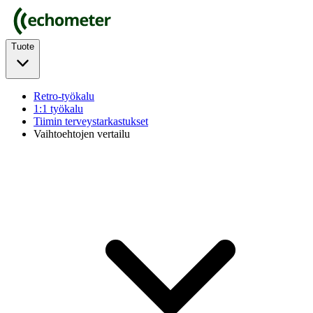
Tuote
Retro-työkalu
1:1 työkalu
Tiimin terveystarkastukset
Vaihtoehtojen vertailu