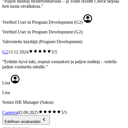
”Paljon malleja moderointiavulla – ja Team Health Check tarjoaa
heti uusia oivalluksia.”
Verified User in Program Development (G2)
Verified User in Program Development (G2)
Vahvistettu käyttäjä (Program Development)
G2
13.12.2024
5/5
”Erittäin hyvä tuki, nopeat vastaukset ja paljon malleja – todella
paljon vastinetta rahalle.”
Lisa
Lisa
Senior HR Manager (Saksa)
Capterra
02.09.2025
5/5
Edellinen asiakasääni