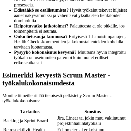
prosesseja.
Edistääkö se osallistumista?
Hyvät työkalut tekevät hiljaiset
äänet näkyvämmiksi ja vähentävät yksittäisten henkilöiden
dominointia.
Helpottuvatko jatkotoimet?
Palautteesta ei ole pitkälle, jos
toimenpiteitä ei seurata.
Onko tietosuoja kunnossa?
Erityisesti 1:1-muistiinpanojen,
Health Check -kommenttien ja kokoustallenteiden kohdalla
tarvitaan luottamusta.
Pysyykö kokonaisuus kevyenä?
Muutama hyvin integroitu
työkalu on useimmiten parempi kuin monet erilliset
erikoisratkaisut.
Esimerkki kevyestä Scrum Master -
työkalukokonaisuudesta
Monille tiimeille riittää tietoisesti pelkistetty Scrum Master -
työkalukokonaisuus:
Tarkoitus
Suositus
Jira, Linear tai jokin muu vakiintunut
Backlog ja Sprint Board
projektinhallintatyökalu
Retrospektiivit, Health
Echometer tai erikoistunut