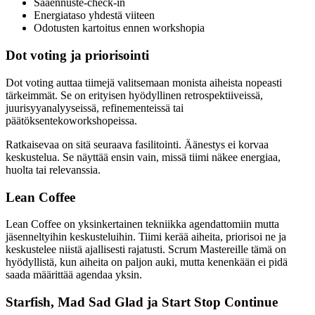
Sääennuste-check-in
Energiataso yhdestä viiteen
Odotusten kartoitus ennen workshopia
Dot voting ja priorisointi
Dot voting auttaa tiimejä valitsemaan monista aiheista nopeasti
tärkeimmät. Se on erityisen hyödyllinen retrospektiiveissä,
juurisyyanalyyseissä, refinementeissä tai
päätöksentekoworkshopeissa.
Ratkaisevaa on sitä seuraava fasilitointi. Äänestys ei korvaa
keskustelua. Se näyttää ensin vain, missä tiimi näkee energiaa,
huolta tai relevanssia.
Lean Coffee
Lean Coffee on yksinkertainen tekniikka agendattomiin mutta
jäsenneltyihin keskusteluihin. Tiimi kerää aiheita, priorisoi ne ja
keskustelee niistä ajallisesti rajatusti. Scrum Mastereille tämä on
hyödyllistä, kun aiheita on paljon auki, mutta kenenkään ei pidä
saada määrittää agendaa yksin.
Starfish, Mad Sad Glad ja Start Stop Continue