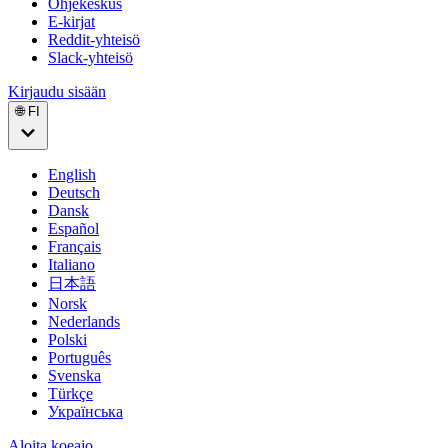
Ohjekeskus
E-kirjat
Reddit-yhteisö
Slack-yhteisö
Kirjaudu sisään
🌐 FI
English
Deutsch
Dansk
Español
Français
Italiano
日本語
Norsk
Nederlands
Polski
Português
Svenska
Türkçe
Українська
Aloita koeajo