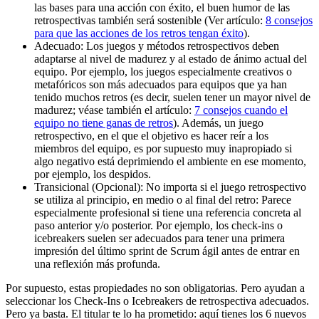
las bases para una acción con éxito, el buen humor de las
retrospectivas también será sostenible (Ver artículo:
8 consejos
para que las acciones de los retros tengan éxito
).
Adecuado: Los juegos y métodos retrospectivos deben
adaptarse al nivel de madurez y al estado de ánimo actual del
equipo. Por ejemplo, los juegos especialmente creativos o
metafóricos son más adecuados para equipos que ya han
tenido muchos retros (es decir, suelen tener un mayor nivel de
madurez; véase también el artículo:
7 consejos cuando el
equipo no tiene ganas de retros
). Además, un juego
retrospectivo, en el que el objetivo es hacer reír a los
miembros del equipo, es por supuesto muy inapropiado si
algo negativo está deprimiendo el ambiente en ese momento,
por ejemplo, los despidos.
Transicional (Opcional): No importa si el juego retrospectivo
se utiliza al principio, en medio o al final del retro: Parece
especialmente profesional si tiene una referencia concreta al
paso anterior y/o posterior. Por ejemplo, los check-ins o
icebreakers suelen ser adecuados para tener una primera
impresión del último sprint de Scrum ágil antes de entrar en
una reflexión más profunda.
Por supuesto, estas propiedades no son obligatorias. Pero ayudan a
seleccionar los Check-Ins o Icebreakers de retrospectiva adecuados.
Pero ya basta. El titular te lo ha prometido: aquí tienes los 6 nuevos