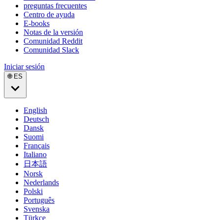
preguntas frecuentes
Centro de ayuda
E-books
Notas de la versión
Comunidad Reddit
Comunidad Slack
Iniciar sesión
🌐 ES
English
Deutsch
Dansk
Suomi
Français
Italiano
日本語
Norsk
Nederlands
Polski
Português
Svenska
Türkçe