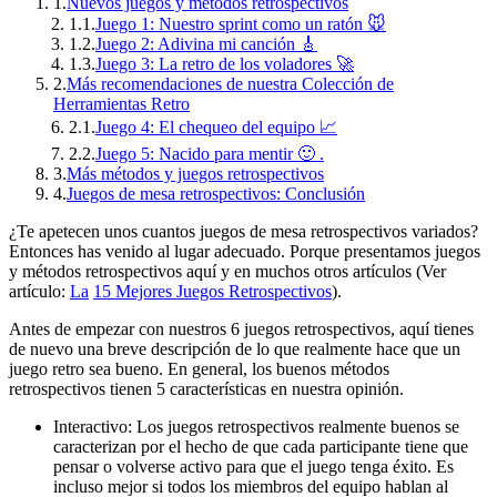
1.
Nuevos juegos y métodos retrospectivos
1.1.
Juego 1: Nuestro sprint como un ratón 🐭
1.2.
Juego 2: Adivina mi canción 🎸
1.3.
Juego 3: La retro de los voladores 🚀
2.
Más recomendaciones de nuestra Colección de
Herramientas Retro
2.1.
Juego 4: El chequeo del equipo 📈
2.2.
Juego 5: Nacido para mentir 🙂 .
3.
Más métodos y juegos retrospectivos
4.
Juegos de mesa retrospectivos: Conclusión
¿Te apetecen unos cuantos juegos de mesa retrospectivos variados?
Entonces has venido al lugar adecuado. Porque presentamos juegos
y métodos retrospectivos aquí y en muchos otros artículos (Ver
artículo:
La
15 Mejores Juegos Retrospectivos
).
Antes de empezar con nuestros 6 juegos retrospectivos, aquí tienes
de nuevo una breve descripción de lo que realmente hace que un
juego retro sea bueno. En general, los buenos métodos
retrospectivos tienen 5 características en nuestra opinión.
Interactivo: Los juegos retrospectivos realmente buenos se
caracterizan por el hecho de que cada participante tiene que
pensar o volverse activo para que el juego tenga éxito. Es
incluso mejor si todos los miembros del equipo hablan al