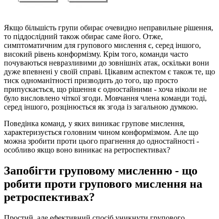
Якщо більшість групи обирає очевидно неправильне рішення,
то піддослідний також обирає саме його. Отже,
симптоматичним для групового мислення є, серед іншого,
високий рівень конформізму. Крім того, команди часто
почуваються невразливими до зовнішніх атак, оскільки вони
дуже впевнені у своїй справі. Цікавим аспектом є також те, що
тиск одноманітності призводить до того, що просто
припускається, що рішення є одностайними - хоча ніколи не
було висловлено чіткої згоди. Мовчання члена команди тоді,
серед іншого, розцінюється як згода із загальною думкою.
Поведінка команд, у яких виникає групове мислення,
характеризується головним чином конформізмом. Але що
можна зробити проти цього прагнення до одностайності -
особливо якщо воно виникає на ретроспективах?
Запобігти груповому мисленню - що
робити проти групового мислення на
ретроспективах?
Простий, але ефективний спосіб уникнути групового