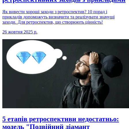
Як вивести хороші заходи з ретроспектив? 10 порад і
прикладів допоможуть визначити та реалізувати значущі
заходи. Для ретроспектив, що створюють цінність!
26 жовтня 2025 р.
5 етапів ретроспективи недостатньо:
модель "Подвійний діамант