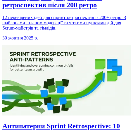
ретроспектив після 200 ретро
12 перевірених ідей для спринт-ретроспектив із 200+ ретро. З
шаблонами, планом модерації та чіткими пунктами дій для
Scrum-майстрів та тімлідів.
30 жовтня 2025 р.
Антипатерни Sprint Retrospective: 10