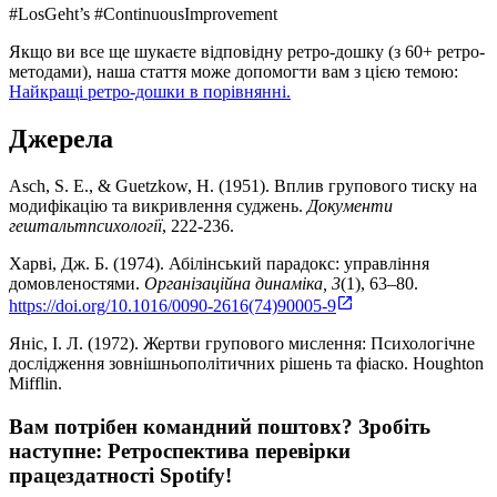
#LosGeht’s #ContinuousImprovement
Якщо ви все ще шукаєте відповідну ретро-дошку (з 60+ ретро-
методами), наша стаття може допомогти вам з цією темою:
Найкращі ретро-дошки в порівнянні.
Джерела
Asch, S. E., & Guetzkow, H. (1951). Вплив групового тиску на
модифікацію та викривлення суджень.
Документи
гештальтпсихології
, 222-236.
Харві, Дж. Б. (1974). Абілінський парадокс: управління
домовленостями.
Організаційна динаміка, 3
(1), 63–80.
https://doi.org/10.1016/0090-2616(74)90005-9
Яніс, І. Л. (1972). Жертви групового мислення: Психологічне
дослідження зовнішньополітичних рішень та фіаско. Houghton
Mifflin.
Вам потрібен командний поштовх? Зробіть
наступне:
Ретроспектива перевірки
працездатності Spotify
!