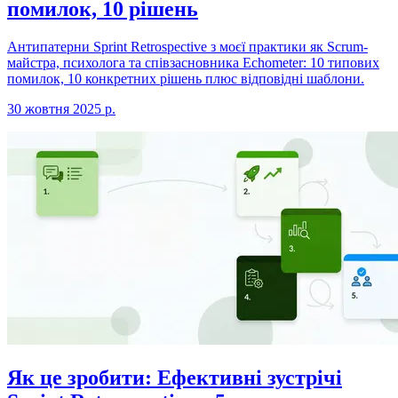
помилок, 10 рішень
Антипатерни Sprint Retrospective з моєї практики як Scrum-
майстра, психолога та співзасновника Echometer: 10 типових
помилок, 10 конкретних рішень плюс відповідні шаблони.
30 жовтня 2025 р.
Як це зробити: Ефективні зустрічі