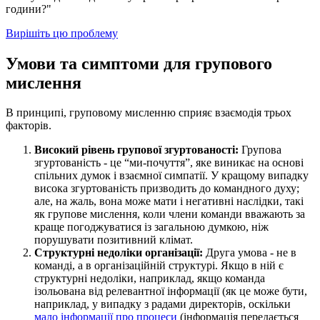
години?"
Вирішіть цю проблему
Умови та симптоми для групового
мислення
В принципі, груповому мисленню сприяє взаємодія трьох
факторів.
Високий рівень групової згуртованості:
Групова
згуртованість - це “ми-почуття”, яке виникає на основі
спільних думок і взаємної симпатії. У кращому випадку
висока згуртованість призводить до командного духу;
але, на жаль, вона може мати і негативні наслідки, такі
як групове мислення, коли члени команди вважають за
краще погоджуватися із загальною думкою, ніж
порушувати позитивний клімат.
Структурні недоліки організації:
Друга умова - не в
команді, а в організаційній структурі. Якщо в ній є
структурні недоліки, наприклад, якщо команда
ізольована від релевантної інформації (як це може бути,
наприклад, у випадку з радами директорів, оскільки
мало інформації про процеси
(інформація передається