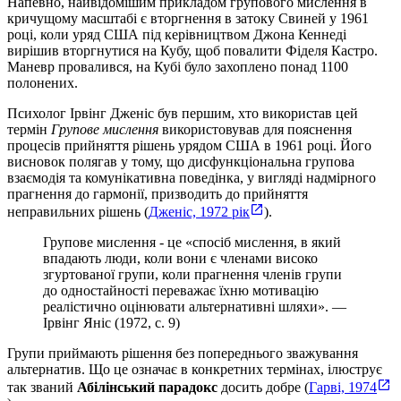
Напевно, найвідомішим прикладом групового мислення в
кричущому масштабі є вторгнення в затоку Свиней у 1961
році, коли уряд США під керівництвом Джона Кеннеді
вирішив вторгнутися на Кубу, щоб повалити Фіделя Кастро.
Маневр провалився, на Кубі було захоплено понад 1100
полонених.
Психолог Ірвінг Дженіс був першим, хто використав цей
термін
Групове мислення
використовував для пояснення
процесів прийняття рішень урядом США в 1961 році. Його
висновок полягав у тому, що дисфункціональна групова
взаємодія та комунікативна поведінка, у вигляді надмірного
прагнення до гармонії, призводить до прийняття
неправильних рішень (
Дженіс, 1972 рік
).
Групове мислення - це «спосіб мислення, в який
впадають люди, коли вони є членами високо
згуртованої групи, коли прагнення членів групи
до одностайності переважає їхню мотивацію
реалістично оцінювати альтернативні шляхи». —
Ірвінг Яніс (1972, с. 9)
Групи приймають рішення без попереднього зважування
альтернатив. Що це означає в конкретних термінах, ілюструє
так званий
Абілінський парадокс
досить добре (
Гарві, 1974