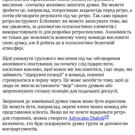
мислення - спочатку анонімно запитати думки. Ви можете
зробити це, наприклад, попросивши заздалегідь перед ретро, а
потім обговорити результати під час ретро. Так само працює
ретро-інструмент Echometer: ви можете записувати теми, які
вас цікавлять, за допомогою психологічних елементів і
використовувати їх для розробки ретроспективи. Анонімність
не тільки дає можливість кожному члену команди висловити
свою думку, але й робить це в психологічно безпечній
атмосфері.
Щоб уникнути групового мислення під час обговорення
анонімного опитування, на початку слід підкреслити,
наскільки важливо, щоб кожен міг висловитися, і що люди, які
займають “лідируючі позиції” в команді, повинні
стримуватися в першу чергу. Це може запобігти тому, щоб ці
люди не змогли встановити “якір” своєю думкою або
запропонувати спільну позицію для подальшої дискусії.
Звернення до зовнішньої думки також може бути корисним.
Це можуть бути, наприклад, окремі члени інших команд або
представники клієнта. Якщо ви не хочете відкривати ретро
для сторонніх, можна створити
Advocatus Diaboli
визначити, хто буде оскаржувати думку групи за допомогою
контраргументів.