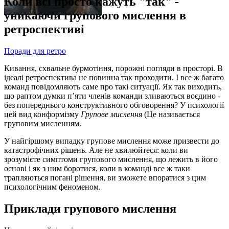
Коли всі просто кажуть "так" -
уникаючи групового мислення в
ретроспективі
Поради для ретро
Кивання, схвальне бурмотіння, порожні погляди в просторі. В
ідеалі ретроспектива не повинна так проходити. І все ж багато
команд повідомляють саме про такі ситуації. Як так виходить,
що раптом думки п’яти членів команди зливаються воєдино -
без попереднього конструктивного обговорення? У психології
цей вид конформізму
Групове мислення
(Це називається
груповим мисленням.
У найгіршому випадку групове мислення може призвести до
катастрофічних рішень. Але не хвилюйтеся: коли ви
зрозумієте симптоми групового мислення, що лежить в його
основі і як з ним боротися, коли в команді все ж таки
трапляються погані рішення, ви зможете впоратися з цим
психологічним феноменом.
Приклади групового мислення