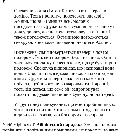
):
Спекотного дня сім’я з Техасу грає на терасі в
доміно. Тесть пропонує повечеряти ввечері в
Абіліні, що за 53 милі звідси. Чоловік
погоджується. Дружина має сумніви через спеку і
довгу дорогу, але не хоче розчаровувати інших і
також погоджується. Останньою погоджується
свекруха; вона каже, що давно не була в Абіліні.
Виснажена, сім’я повертається ввечері з довгої
подорожі. Їжа, як і подорож, була поганою. Один з
чотирьох спочатку нечесно каже, що це була гарна
подорож. Свекруха відповідає, що насправді вона
воліла б залишитися вдома і поїхала тільки заради
інших. Дружина тепер також чесно каже, що
поїхала, щоб нікого не розчаровувати. Нарешті,
тесть зізнається, що саме він запропонував
поїхати, бо думав, що іншим буде нудно на терасі.
У групі панує здивування, що вони зробили щось,
чого ніхто з них не хотів - тільки тому, що ніхто
відкрито не сказав, яка його думка насправді.
У тій мірі, в якій
Абілінський парадокс
Хоча це не можна
порівняти з політичними помилками, це показує, до яких