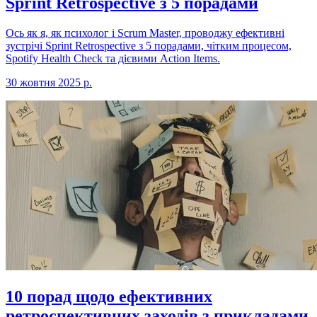
Sprint Retrospective з 5 порадами
Ось як я, як психолог і Scrum Master, проводжу ефективні
зустрічі Sprint Retrospective з 5 порадами, чітким процесом,
Spotify Health Check та дієвими Action Items.
30 жовтня 2025 р.
10 порад щодо ефективних
ретроспективних заходів з прикладами