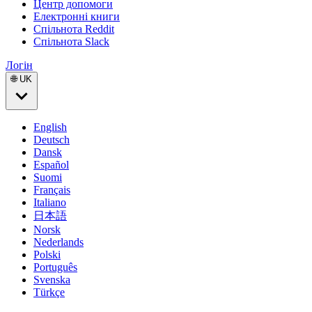
Центр допомоги
Електронні книги
Спільнота Reddit
Спільнота Slack
Логін
🌐 UK
English
Deutsch
Dansk
Español
Suomi
Français
Italiano
日本語
Norsk
Nederlands
Polski
Português
Svenska
Türkçe