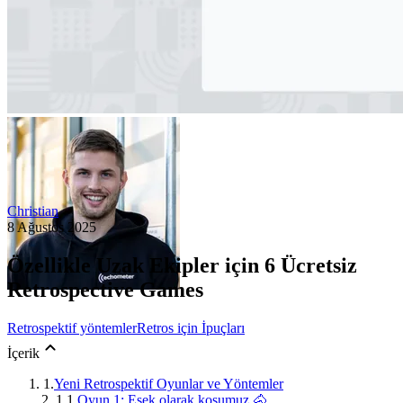
Christian
8 Ağustos 2025
Özellikle Uzak Ekipler için 6 Ücretsiz
Retrospective Games
Retrospektif yöntemler
Retros için İpuçları
İçerik
1.
Yeni Retrospektif Oyunlar ve Yöntemler
1.1.
Oyun 1: Eşek olarak koşumuz 🐴