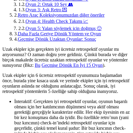
1.2.
Oyun 2: Ortak 10 Şey 👥
1.3.
Oyun 3: Aşk Retro 💌
2.
Retro Araç Koleksiyonumuzdan diğer öneriler
2.1.
Oyun 4: Health Check Takımı 📈
2.2.
Oyun 5: Yalan söylemek için doğmuş 🙂
3.
Daha Fazla Geriye Dönük Yöntem ve Oyun
4.
Geçmişe Dönük Uzaktan Oyunlar: Sonuç
Uzak ekipler için gerçekten iyi ücretsiz retrospektif oyunlar mı
arıyorsunuz? O zaman doğru yere geldiniz. Çünkü burada ve diğer
birçok makalede ücretsiz uzaktan retrospektif oyunlar ve yöntemler
sunuyoruz (Bkz:
Bu
Geçmişe Dönük En İyi 15 Oyun
).
Uzak ekipler için 6 ücretsiz retrospektif oyunumuza başlamadan
önce, burada yine kısaca uzak ve yerinde ekipler için iyi retrospektif
oyunların aslında ne olduğunu anlatacağız. Sonuç olarak, iyi
retrospektif yöntemlerin 5 özelliğe sahip olduğuna inanıyoruz.
İnteraktif: Gerçekten iyi retrospektif oyunlar, oyunun başarılı
olması için her katılımcının düşünmesi veya aktif olması
gerektiği gerçeğiyle karakterize edilir. Her ekip üyesinin en az
bir kez konuşması daha da iyidir. Bu özellikle retro’nun (yani
buz kırıcının) check-in’indeki retrospektif oyunlar için
geçerlidir, çünkü temel kural şudur: Bir buz kırıcının check-