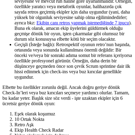
seviyesine ve mevcut ruh haline göre uyarlanmalıdır. Örneğin,
özellikle yaratıcı veya metaforik oyunlar, halihazırda çok
sayıda retros geçirmiş ekipler için daha uygundur (yani, daha
yüksek bir olgunluk seviyesine sahip olma eğilimindedirler;
ayrıca bkz:
Ekibin canı retros yapmak istemediğinde 7 ipucu
).
Buna ek olarak, amacın ekip üyelerini güldürmek olduğu
geçmişe dönük bir oyun, işten çıkarmalar gibi olumsuz bir
durum söz konusuysa elbette kötü bir seçim olacaktır.
Geçişli (İsteğe bağlı): Retrospektif oyunun retro’nun başında,
ortasında veya sonunda kullanılması önemli değildir: Bir
önceki ve/veya bir sonraki adıma somut bir referans içeriyorsa
özellikle profesyonel görünür. Örneğin, daha derin bir
düşünceye geçmeden önce son çevik Scrum sprintine dair ilk
hissi edinmek için check-ins veya buz kırıcılar genellikle
uygundur.
Elbette bu özellikler zorunlu değil. Ancak doğru geriye dönük
Check-In’leri veya buz kırıcıları seçmeye yardımcı olurlar. Tamam,
bu kadar yeter. Başlık size söz verdi - işte uzaktan ekipler için 6
ücretsiz geriye dönük oyun:
Eşek olarak koşumuz
10 Ortak Nokta
Retro Aşk
Ekip Health Check Radar