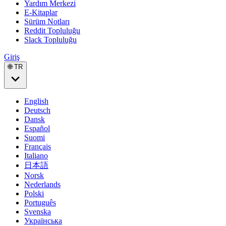
Yardım Merkezi
E-Kitaplar
Sürüm Notları
Reddit Topluluğu
Slack Topluluğu
Giriş
🌐 TR
English
Deutsch
Dansk
Español
Suomi
Français
Italiano
日本語
Norsk
Nederlands
Polski
Português
Svenska
Українська