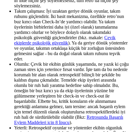
in’inde hiçbir şey söylemezseniz, tüm retro’da hiçbir şey
söylemezsiniz.
Takım çalışması: İyi uzaktan geriye dönük oyunlar, takım
ruhunu güçlendirir. İki basit mekanizma, özellikle retro’nun
buz kırıcı olan Check-In’de yardımcı olabilir. Ya takım
üyelerinin birbirlerini daha iyi (özel olarak) tanımalarına
yardımcı olurlar ve böylece dolaylı olarak takımdaki
psikolojik güvenliği güçlendirirler (bkz. makale:
Çevik
ekiplerde psikolojik güvenlik
). Ya da geriye dönük yöntemler
ve oyunlar, takımın ortaklaşa küçük bir zorluğun üstesinden
gelmesini sağlar - bu da doğal olarak takım ruhunu teşvik
eder.
Olumlu: Çevik bir ekibin günlük yaşamında, ne yazık ki çoğu
zaman stres için yeterince fırsat vardır. İşte tam da bu nedenle
korumalı bir alan olarak retrospektif bilinçli bir şekilde bu
kalıbın dışına çıkmalıdır. Temelde ekip üyeleri arasında
olumlu bir ruh hali yaratma hedefine sahip olmalıdır. Bu,
örneğin bir buz kırıcı ya da ekip üyelerinin yüzüne bir
gülümseme yerleştiren bir check-in ve check-out ile
başarılabilir. Elbette bu, kritik konuların ele alınmaması
gerektiği anlamına gelmez, tam tersine: ancak başarılı eylem
için temel düzenli olarak oluşturulursa retrospektiflerdeki iyi
ruh hali de sürdürülebilir olabilir (Bkz:
Retrosunda Başarılı
Eylem Maddeleri için 8 İpucu
).
Yeterli: Retrospektif oyunlar ve yöntemler ekibin olgunluk