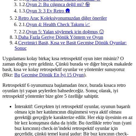
1.2.
Oyun 2: Bu çılgınca değil mi? 🤪
1.3.
Oyun 3: 3 Ev Retro 🛖
2.
Retro Araç Koleksiyonumuzdan diğer öneriler
2.1.
Oyun 4: Health Check Takımı 📈
2.2.
Oyun 5: Yalan söylemek için doğmuş 🙂
3.
Daha Fazla Geriye Dönük Yöntem ve Oyun
4.
Çevrimiçi Basit, Kısa ve Basit Geçmişe Dönük Oyunlar:
Sonuç
Uygulaması kolay birkaç kısa retrospektif oyun ister misiniz? O
zaman doğru yere geldiniz. Çünkü burada ve diğer birçok makalede
basit, kısa ve kolay retrospektif oyunlar ve yöntemler sunuyoruz
(Bkz:
Bu
Geçmişe Dönük En İyi 15 Oyun
).
Retrospektif 6 oyunumuza başlamadan önce, burada kısaca retro
oyunları iyi yapan şeylerden bahsedeceğiz. Sonuç olarak, iyi
retrospektif yöntemler bize göre 5 özelliğe sahiptir.
İnteraktif: Gerçekten iyi retrospektif oyunlar, oyunun başarılı
olması için her katılımcının düşünmesi veya aktif olması
gerektiği gerçeğiyle karakterize edilir. Her ekip üyesinin en az
bir kez konuşması daha da iyidir. Bu özellikle retro’nun (yani
buz kırıcının) check-in’indeki retrospektif oyunlar için
geçerlidir, çünkü temel kural şudur: Bir buz kırıcının check-