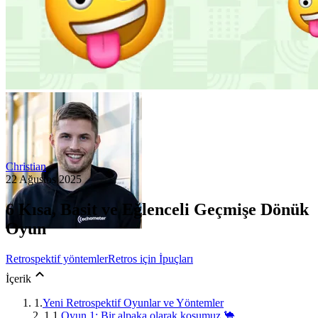
Christian
22 Ağustos 2025
6 Kısa, Basit ve Eğlenceli Geçmişe Dönük
Oyun
Retrospektif yöntemler
Retros için İpuçları
İçerik
1.
Yeni Retrospektif Oyunlar ve Yöntemler
1.1.
Oyun 1: Bir alpaka olarak koşumuz 🐪