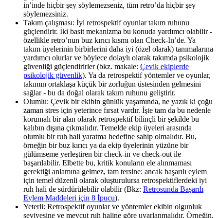
in’inde hiçbir şey söylemezseniz, tüm retro’da hiçbir şey
söylemezsiniz.
Takım çalışması: İyi retrospektif oyunlar takım ruhunu
güçlendirir. İki basit mekanizma bu konuda yardımcı olabilir -
özellikle retro’nun buz kırıcı kısmı olan Check-In’de. Ya
takım üyelerinin birbirlerini daha iyi (özel olarak) tanımalarına
yardımcı olurlar ve böylece dolaylı olarak takımda psikolojik
güvenliği güçlendirirler (bkz. makale:
Çevik ekiplerde
psikolojik güvenlik
). Ya da retrospektif yöntemler ve oyunlar,
takımın ortaklaşa küçük bir zorluğun üstesinden gelmesini
sağlar - bu da doğal olarak takım ruhunu geliştirir.
Olumlu: Çevik bir ekibin günlük yaşamında, ne yazık ki çoğu
zaman stres için yeterince fırsat vardır. İşte tam da bu nedenle
korumalı bir alan olarak retrospektif bilinçli bir şekilde bu
kalıbın dışına çıkmalıdır. Temelde ekip üyeleri arasında
olumlu bir ruh hali yaratma hedefine sahip olmalıdır. Bu,
örneğin bir buz kırıcı ya da ekip üyelerinin yüzüne bir
gülümseme yerleştiren bir check-in ve check-out ile
başarılabilir. Elbette bu, kritik konuların ele alınmaması
gerektiği anlamına gelmez, tam tersine: ancak başarılı eylem
için temel düzenli olarak oluşturulursa retrospektiflerdeki iyi
ruh hali de sürdürülebilir olabilir (Bkz:
Retrosunda Başarılı
Eylem Maddeleri için 8 İpucu
).
Yeterli: Retrospektif oyunlar ve yöntemler ekibin olgunluk
seviyesine ve mevcut ruh haline göre uyarlanmalıdır. Örneğin,