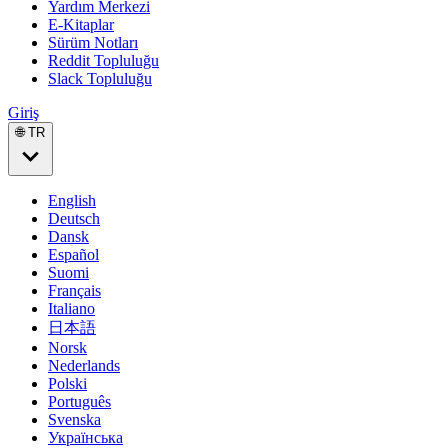
Yardım Merkezi
E-Kitaplar
Sürüm Notları
Reddit Topluluğu
Slack Topluluğu
Giriş
🌐 TR
English
Deutsch
Dansk
Español
Suomi
Français
Italiano
日本語
Norsk
Nederlands
Polski
Português
Svenska
Українська