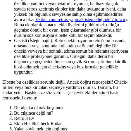
özellikle yaratıcı veya metaforik oyunlar, halihazırda çok
sayıda retros geçirmiş ekipler için daha uygundur (yani, daha
yüksek bir olgunluk seviyesine sahip olma eğilimindedirler;
ayrıca bkz:
Ekibin canı retros yapmak istemediğinde 7 ipucu
).
Buna ek olarak, amacın ekip üyelerini güldürmek olduğu
geçmişe dönük bir oyun, işten çıkarmalar gibi olumsuz bir
durum söz konusuysa elbette kötü bir seçim olacaktır.
Geçişli (İsteğe bağlı): Retrospektif oyunun retro’nun başında,
ortasında veya sonunda kullanılması önemli değildir: Bir
önceki ve/veya bir sonraki adıma somut bir referans içeriyorsa
özellikle profesyonel görünür. Örneğin, daha derin bir
düşünceye geçmeden önce son çevik Scrum sprintine dair ilk
hissi edinmek için check-ins veya buz kırıcılar genellikle
uygundur.
Elbette bu özellikler zorunlu değil. Ancak doğru retrospektif Check-
In’leri veya buz kırıcıları seçmeye yardımcı olurlar. Tamam, bu
kadar yeter. Başlık size söz verdi - işte çevik ekipler için 6 basit
retrospektif oyunu:
Bir alpaka olarak koşumuz
Bu çılgınca değil mi?
Retro 3 Ev
Ekip Health Check Radar
Yalan söylemek için doğmuş