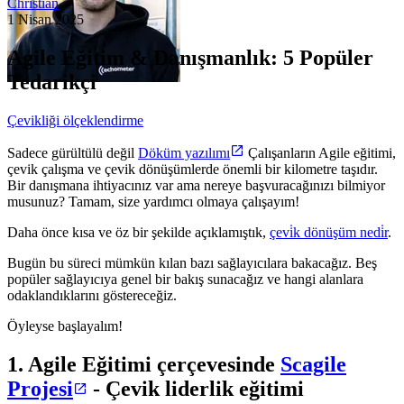
Christian
1 Nisan 2025
Agile Eğitim & Danışmanlık: 5 Popüler
Tedarikçi
Çevikliği ölçeklendirme
Sadece gürültülü değil
Döküm yazılımı
Çalışanların Agile eğitimi,
çevik çalışma ve çevik dönüşümlerde önemli bir kilometre taşıdır.
Bir danışmana ihtiyacınız var ama nereye başvuracağınızı bilmiyor
musunuz? Tamam, size yardımcı olmaya çalışayım!
Daha önce kısa ve öz bir şekilde açıklamıştık,
çevi̇k dönüşüm nedi̇r
.
Bugün bu süreci mümkün kılan bazı sağlayıcılara bakacağız. Beş
popüler sağlayıcıya genel bir bakış sunacağız ve hangi alanlara
odaklandıklarını göstereceğiz.
Öyleyse başlayalım!
1. Agile Eğitimi çerçevesinde
Scagile
Projesi
- Çevik liderlik eğitimi