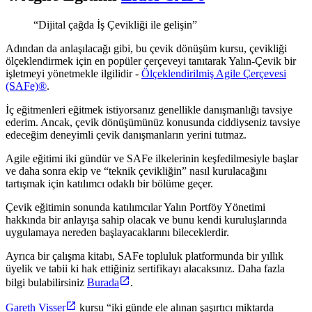
“Dijital çağda İş Çevikliği ile gelişin”
Adından da anlaşılacağı gibi, bu çevik dönüşüm kursu, çevikliği
ölçeklendirmek için en popüler çerçeveyi tanıtarak Yalın-Çevik bir
işletmeyi yönetmekle ilgilidir -
Ölçeklendirilmiş Agile Çerçevesi
(SAFe)®
.
İç eğitmenleri eğitmek istiyorsanız genellikle danışmanlığı tavsiye
ederim. Ancak, çevik dönüşümünüz konusunda ciddiyseniz tavsiye
edeceğim deneyimli çevik danışmanların yerini tutmaz.
Agile eğitimi iki gündür ve SAFe ilkelerinin keşfedilmesiyle başlar
ve daha sonra ekip ve “teknik çevikliğin” nasıl kurulacağını
tartışmak için katılımcı odaklı bir bölüme geçer.
Çevik eğitimin sonunda katılımcılar Yalın Portföy Yönetimi
hakkında bir anlayışa sahip olacak ve bunu kendi kuruluşlarında
uygulamaya nereden başlayacaklarını bileceklerdir.
Ayrıca bir çalışma kitabı, SAFe topluluk platformunda bir yıllık
üyelik ve tabii ki hak ettiğiniz sertifikayı alacaksınız. Daha fazla
bilgi bulabilirsiniz
Burada
.
Gareth Visser
kursu “iki günde ele alınan şaşırtıcı miktarda