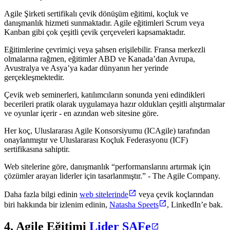
Agile Şirketi sertifikalı çevik dönüşüm eğitimi, koçluk ve
danışmanlık hizmeti sunmaktadır. Agile eğitimleri Scrum veya
Kanban gibi çok çeşitli çevik çerçeveleri kapsamaktadır.
Eğitimlerine çevrimiçi veya şahsen erişilebilir. Fransa merkezli
olmalarına rağmen, eğitimler ABD ve Kanada’dan Avrupa,
Avustralya ve Asya’ya kadar dünyanın her yerinde
gerçekleşmektedir.
Çevik web seminerleri, katılımcıların sonunda yeni edindikleri
becerileri pratik olarak uygulamaya hazır oldukları çeşitli alıştırmalar
ve oyunlar içerir - en azından web sitesine göre.
Her koç, Uluslararası Agile Konsorsiyumu (ICAgile) tarafından
onaylanmıştır ve Uluslararası Koçluk Federasyonu (ICF)
sertifikasına sahiptir.
Web sitelerine göre, danışmanlık “performanslarını artırmak için
çözümler arayan liderler için tasarlanmıştır.” - The Agile Company.
Daha fazla bilgi edinin
web sitelerinde
veya çevik koçlarından
biri hakkında bir izlenim edinin,
Natasha Speets
, LinkedIn’e bak.
4. Agile Eğitimi
Lider SAFe