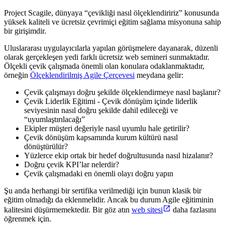
Project Scagile, dünyaya “çevikliği nasıl ölçeklendiririz” konusunda
yüksek kaliteli ve ücretsiz çevrimiçi eğitim sağlama misyonuna sahip
bir girişimdir.
Uluslararası uygulayıcılarla yapılan görüşmelere dayanarak, düzenli
olarak gerçekleşen yedi farklı ücretsiz web semineri sunmaktadır.
Ölçekli çevik çalışmada önemli olan konulara odaklanmaktadır,
örneğin
Ölçeklendirilmiş Agile Çerçevesi
meydana gelir:
Çevik çalışmayı doğru şekilde ölçeklendirmeye nasıl başlanır?
Çevik Liderlik Eğitimi - Çevik dönüşüm içinde liderlik
seviyesinin nasıl doğru şekilde dahil edileceği ve
“uyumlaştırılacağı”
Ekipler müşteri değeriyle nasıl uyumlu hale getirilir?
Çevik dönüşüm kapsamında kurum kültürü nasıl
dönüştürülür?
Yüzlerce ekip ortak bir hedef doğrultusunda nasıl hizalanır?
Doğru çevik KPI’lar nelerdir?
Çevik çalışmadaki en önemli olayı doğru yapın
Şu anda herhangi bir sertifika verilmediği için bunun klasik bir
eğitim olmadığı da eklenmelidir. Ancak bu durum Agile eğitiminin
kalitesini düşürmemektedir. Bir göz atın
web sitesi
daha fazlasını
öğrenmek için.