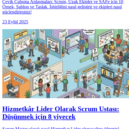
Çevik Çalışma Anlaşmaları: Scrum, Uzak Ekipler ve SAFe için 10
Örnek, Şablon ve Taslak. İşbirliğini nasıl geliştirir ve ekipleri nasıl
güçlendirirsiniz!
23 Eylül 2025
Hizmetkâr Lider Olarak Scrum Ustası:
Düşünmek için 8 yiyecek
Scrum Master olarak nasıl Hizmetkar Lider olunacağını öğrenin!