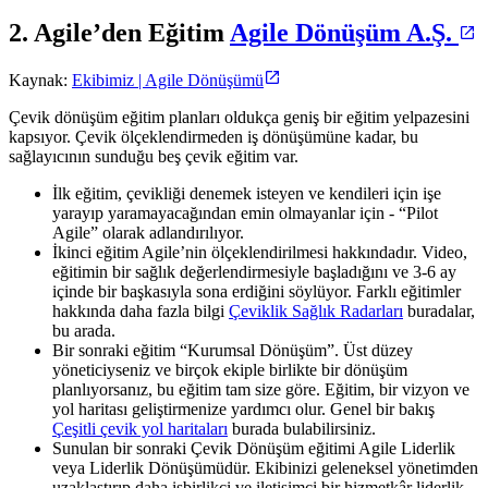
2. Agile’den Eğitim
Agile Dönüşüm A.Ş.
Kaynak:
Ekibimiz | Agile Dönüşümü
Çevik dönüşüm eğitim planları oldukça geniş bir eğitim yelpazesini
kapsıyor. Çevik ölçeklendirmeden iş dönüşümüne kadar, bu
sağlayıcının sunduğu beş çevik eğitim var.
İlk eğitim, çevikliği denemek isteyen ve kendileri için işe
yarayıp yaramayacağından emin olmayanlar için - “Pilot
Agile” olarak adlandırılıyor.
İkinci eğitim Agile’nin ölçeklendirilmesi hakkındadır. Video,
eğitimin bir sağlık değerlendirmesiyle başladığını ve 3-6 ay
içinde bir başkasıyla sona erdiğini söylüyor. Farklı eğitimler
hakkında daha fazla bilgi
Çeviklik Sağlık Radarları
buradalar,
bu arada.
Bir sonraki eğitim “Kurumsal Dönüşüm”. Üst düzey
yöneticiyseniz ve birçok ekiple birlikte bir dönüşüm
planlıyorsanız, bu eğitim tam size göre. Eğitim, bir vizyon ve
yol haritası geliştirmenize yardımcı olur. Genel bir bakış
Çeşitli çevik yol haritaları
burada bulabilirsiniz.
Sunulan bir sonraki Çevik Dönüşüm eğitimi Agile Liderlik
veya Liderlik Dönüşümüdür. Ekibinizi geleneksel yönetimden
uzaklaştırıp daha işbirlikçi ve iletişimci bir hizmetkâr liderlik