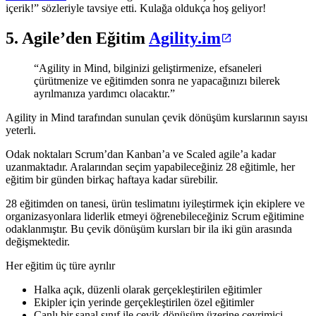
içerik!” sözleriyle tavsiye etti. Kulağa oldukça hoş geliyor!
5. Agile’den Eğitim
Agility.im
“Agility in Mind, bilginizi geliştirmenize, efsaneleri
çürütmenize ve eğitimden sonra ne yapacağınızı bilerek
ayrılmanıza yardımcı olacaktır.”
Agility in Mind tarafından sunulan çevik dönüşüm kurslarının sayısı
yeterli.
Odak noktaları Scrum’dan Kanban’a ve Scaled agile’a kadar
uzanmaktadır. Aralarından seçim yapabileceğiniz 28 eğitimle, her
eğitim bir günden birkaç haftaya kadar sürebilir.
28 eğitimden on tanesi, ürün teslimatını iyileştirmek için ekiplere ve
organizasyonlara liderlik etmeyi öğrenebileceğiniz Scrum eğitimine
odaklanmıştır. Bu çevik dönüşüm kursları bir ila iki gün arasında
değişmektedir.
Her eğitim üç türe ayrılır
Halka açık, düzenli olarak gerçekleştirilen eğitimler
Ekipler için yerinde gerçekleştirilen özel eğitimler
Canlı bir sanal sınıf ile çevik dönüşüm üzerine çevrimiçi