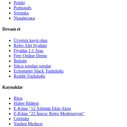
Polski
Português
Svenska
Українська
Devam et
Ücretsiz kayıt olun
Retro Alet fiyatları
Fiyatlar 1:1 Araç
Free Online Demo
İletişim
Sıkça sorulan sorular
Echometer Slack Topluluğu
Reddit Topluluğu
Kaynaklar
Blog
Haber Bülteni
E-Kitap "12 Adımda Ekip Akışı
E-Kitap "22 İpucu: Retro Moderasyon"
Görüşler
Yardım Merkezi