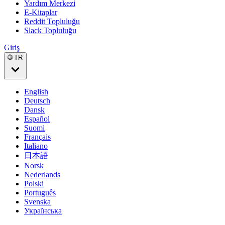
Yardım Merkezi
E-Kitaplar
Reddit Topluluğu
Slack Topluluğu
Giriş
🌐 TR
English
Deutsch
Dansk
Español
Suomi
Français
Italiano
日本語
Norsk
Nederlands
Polski
Português
Svenska
Українська