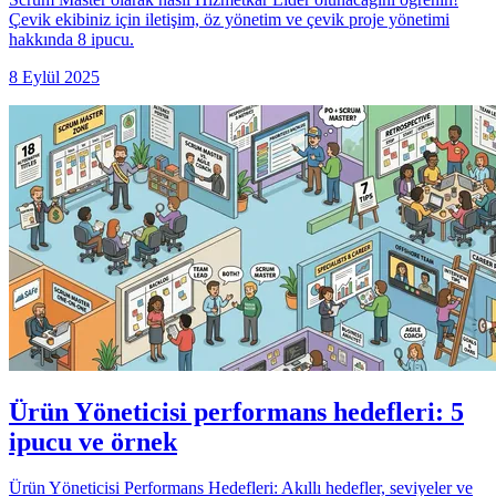
Çevik ekibiniz için iletişim, öz yönetim ve çevik proje yönetimi
hakkında 8 ipucu.
8 Eylül 2025
Ürün Yöneticisi performans hedefleri: 5
ipucu ve örnek
Ürün Yöneticisi Performans Hedefleri: Akıllı hedefler, seviyeler ve