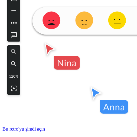
Bu retro'yu şimdi açın