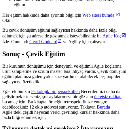
eğitim.
Her eğitim hakkında daha ayrıntılı bilgi için
Web sitesi burada
Oku.
Bu çevik dönüşüm eğitimi sağlayıcısı hakkında daha fazla bilgi
edinmek için şu adrese de göz atmak isteyebilirsiniz
bu Agile Koç
İzle. Onun adı
Geoff Goddard
ve Agility için çalışıyor.
Sonuç - Çevik Eğitim
Bir kurumun dönüşümü için deneyimli ve eğitimli Agile koçlarına,
ürün sahiplerine ve scrum master’lara ihtiyaç vardır. Çevik dönüşüm
eğitim planınıza giden yolda size yardımcı olabilecek beş popüler
sağlayıcıyı özetledik.
Eğer ekibinizin
Psikolojik bir perspektiften
Becerilerinizi daha da
geliştirmek isterseniz, şu sayfalarımıza bir göz atın
ücretsiz e-kitap
bu amaç için. Bu kitapta, örneğin retrospektifinize entegre
edebileceğiniz 12 ekip atölyesi sunuyoruz. Tıklayın
Burada
Agile’deki çeşitli heyecan verici çevrimiçi kurslar hakkında daha
fazla bilgi edinmek için.
Takımınıza destek mi gerekiyor? İşte yapmanız