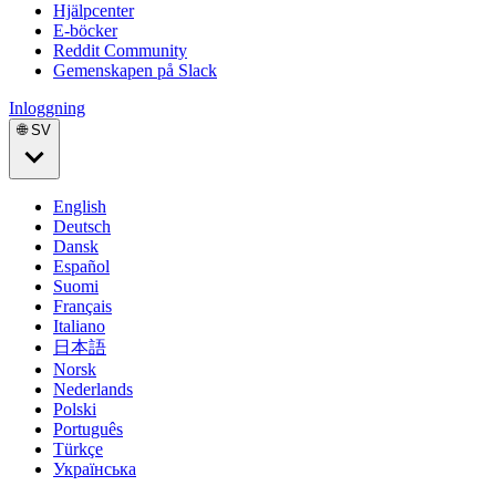
Hjälpcenter
E-böcker
Reddit Community
Gemenskapen på Slack
Inloggning
🌐 SV
English
Deutsch
Dansk
Español
Suomi
Français
Italiano
日本語
Norsk
Nederlands
Polski
Português
Türkçe
Українська