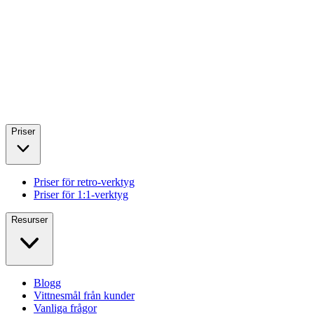
Priser
Priser för retro-verktyg
Priser för 1:1-verktyg
Resurser
Blogg
Vittnesmål från kunder
Vanliga frågor