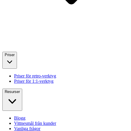
Priser
Priser för retro-verktyg
Priser för 1:1-verktyg
Resurser
Blogg
Vittnesmål från kunder
Vanliga frågor