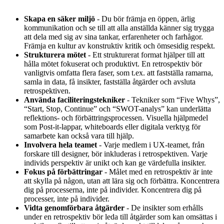
Skapa en säker miljö
- Du bör främja en öppen, ärlig
kommunikation och se till att alla anställda känner sig trygga
att dela med sig av sina tankar, erfarenheter och farhågor.
Främja en kultur av konstruktiv kritik och ömsesidig respekt.
Strukturera mötet
- Ett strukturerat format hjälper till att
hålla mötet fokuserat och produktivt. En retrospektiv bör
vanligtvis omfatta flera faser, som t.ex. att fastställa ramarna,
samla in data, få insikter, fastställa åtgärder och avsluta
retrospektiven.
Använda faciliteringstekniker
- Tekniker som “Five Whys”,
“Start, Stop, Continue” och “SWOT-analys” kan underlätta
reflektions- och förbättringsprocessen. Visuella hjälpmedel
som Post-it-lappar, whiteboards eller digitala verktyg för
samarbete kan också vara till hjälp.
Involvera hela teamet
- Varje medlem i UX-teamet, från
forskare till designer, bör inkluderas i retrospektiven. Varje
individs perspektiv är unikt och kan ge värdefulla insikter.
Fokus på förbättringar
- Målet med en retrospektiv är inte
att skylla på någon, utan att lära sig och förbättra. Koncentrera
dig på processerna, inte på individer. Koncentrera dig på
processer, inte på individer.
Vidta genomförbara åtgärder
- De insikter som erhålls
under en retrospektiv bör leda till åtgärder som kan omsättas i