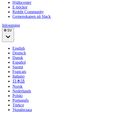
Hjälpcenter
E-böcker
Reddit Community
Gemenskapen på Slack
Inloggning
🌐 SV
English
Deutsch
Dansk
Español
Suomi
Français
Italiano
日本語
Norsk
Nederlands
Polski
Português
Türkçe
Українська