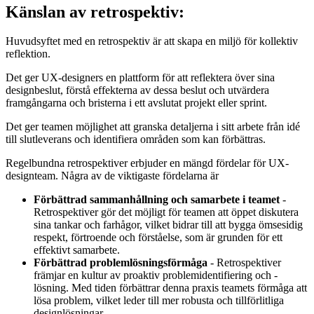
Känslan av retrospektiv:
Huvudsyftet med en retrospektiv är att skapa en miljö för kollektiv
reflektion.
Det ger UX-designers en plattform för att reflektera över sina
designbeslut, förstå effekterna av dessa beslut och utvärdera
framgångarna och bristerna i ett avslutat projekt eller sprint.
Det ger teamen möjlighet att granska detaljerna i sitt arbete från idé
till slutleverans och identifiera områden som kan förbättras.
Regelbundna retrospektiver erbjuder en mängd fördelar för UX-
designteam. Några av de viktigaste fördelarna är
Förbättrad sammanhållning och samarbete i teamet
-
Retrospektiver gör det möjligt för teamen att öppet diskutera
sina tankar och farhågor, vilket bidrar till att bygga ömsesidig
respekt, förtroende och förståelse, som är grunden för ett
effektivt samarbete.
Förbättrad problemlösningsförmåga
- Retrospektiver
främjar en kultur av proaktiv problemidentifiering och -
lösning. Med tiden förbättrar denna praxis teamets förmåga att
lösa problem, vilket leder till mer robusta och tillförlitliga
designlösningar.