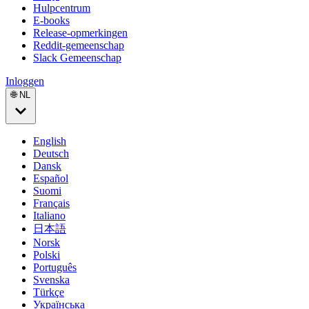
Hulpcentrum
E-books
Release-opmerkingen
Reddit-gemeenschap
Slack Gemeenschap
Inloggen
🌐 NL
English
Deutsch
Dansk
Español
Suomi
Français
Italiano
日本語
Norsk
Polski
Português
Svenska
Türkçe
Українська