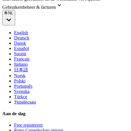
Gebruikersbeheer & facturen
🌐 NL
English
Deutsch
Dansk
Español
Suomi
Français
Italiano
日本語
Norsk
Polski
Português
Svenska
Türkçe
Українська
Aan de slag
Free registreren
Retro Gereedschap prijzen