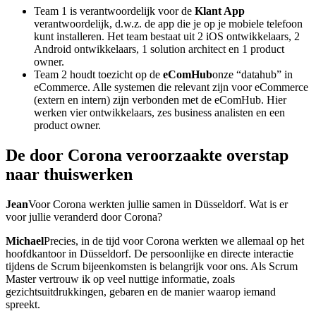
Team 1 is verantwoordelijk voor de
Klant App
verantwoordelijk, d.w.z. de app die je op je mobiele telefoon
kunt installeren. Het team bestaat uit 2 iOS ontwikkelaars, 2
Android ontwikkelaars, 1 solution architect en 1 product
owner.
Team 2 houdt toezicht op de
eComHub
onze “datahub” in
eCommerce. Alle systemen die relevant zijn voor eCommerce
(extern en intern) zijn verbonden met de eComHub. Hier
werken vier ontwikkelaars, zes business analisten en een
product owner.
De door Corona veroorzaakte overstap
naar thuiswerken
Jean
Voor Corona werkten jullie samen in Düsseldorf. Wat is er
voor jullie veranderd door Corona?
Michael
Precies, in de tijd voor Corona werkten we allemaal op het
hoofdkantoor in Düsseldorf. De persoonlijke en directe interactie
tijdens de Scrum bijeenkomsten is belangrijk voor ons. Als Scrum
Master vertrouw ik op veel nuttige informatie, zoals
gezichtsuitdrukkingen, gebaren en de manier waarop iemand
spreekt.