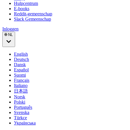
Hulpcentrum
E-books
Reddit-gemeenschap
Slack Gemeenschap
Inloggen
🌐 NL
English
Deutsch
Dansk
Español
Suomi
Français
Italiano
日本語
Norsk
Polski
Português
Svenska
Türkçe
Українська