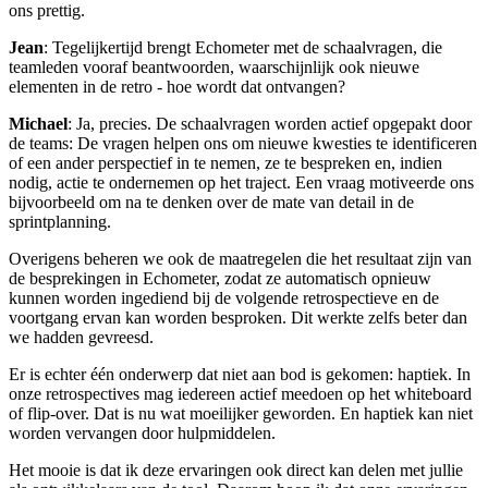
ons prettig.
Jean
: Tegelijkertijd brengt Echometer met de schaalvragen, die
teamleden vooraf beantwoorden, waarschijnlijk ook nieuwe
elementen in de retro - hoe wordt dat ontvangen?
Michael
: Ja, precies. De schaalvragen worden actief opgepakt door
de teams: De vragen helpen ons om nieuwe kwesties te identificeren
of een ander perspectief in te nemen, ze te bespreken en, indien
nodig, actie te ondernemen op het traject. Een vraag motiveerde ons
bijvoorbeeld om na te denken over de mate van detail in de
sprintplanning.
Overigens beheren we ook de maatregelen die het resultaat zijn van
de besprekingen in Echometer, zodat ze automatisch opnieuw
kunnen worden ingediend bij de volgende retrospectieve en de
voortgang ervan kan worden besproken. Dit werkte zelfs beter dan
we hadden gevreesd.
Er is echter één onderwerp dat niet aan bod is gekomen: haptiek. In
onze retrospectives mag iedereen actief meedoen op het whiteboard
of flip-over. Dat is nu wat moeilijker geworden. En haptiek kan niet
worden vervangen door hulpmiddelen.
Het mooie is dat ik deze ervaringen ook direct kan delen met jullie