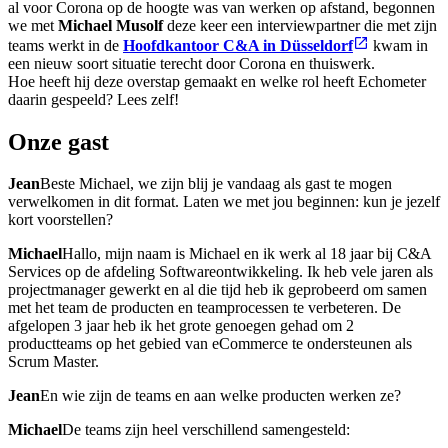
al voor Corona op de hoogte was van werken op afstand, begonnen
we met
Michael Musolf
deze keer een interviewpartner die met zijn
teams werkt in de
Hoofdkantoor C&A in Düsseldorf
kwam in
een nieuw soort situatie terecht door Corona en thuiswerk.
Hoe heeft hij deze overstap gemaakt en welke rol heeft Echometer
daarin gespeeld? Lees zelf!
Onze gast
Jean
Beste Michael, we zijn blij je vandaag als gast te mogen
verwelkomen in dit format. Laten we met jou beginnen: kun je jezelf
kort voorstellen?
Michael
Hallo, mijn naam is Michael en ik werk al 18 jaar bij C&A
Services op de afdeling Softwareontwikkeling. Ik heb vele jaren als
projectmanager gewerkt en al die tijd heb ik geprobeerd om samen
met het team de producten en teamprocessen te verbeteren. De
afgelopen 3 jaar heb ik het grote genoegen gehad om 2
productteams op het gebied van eCommerce te ondersteunen als
Scrum Master.
Jean
En wie zijn de teams en aan welke producten werken ze?
Michael
De teams zijn heel verschillend samengesteld: