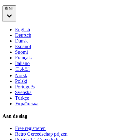
🌐 NL
English
Deutsch
Dansk
Español
Suomi
Français
Italiano
日本語
Norsk
Polski
Português
Svenska
Türkçe
Українська
Aan de slag
Free registreren
Retro Gereedschap prijzen
Prijzen 1:1 Gereedschap