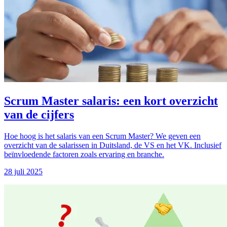
Scrum Master salaris: een kort overzicht
van de cijfers
Hoe hoog is het salaris van een Scrum Master? We geven een
overzicht van de salarissen in Duitsland, de VS en het VK. Inclusief
beïnvloedende factoren zoals ervaring en branche.
28 juli 2025