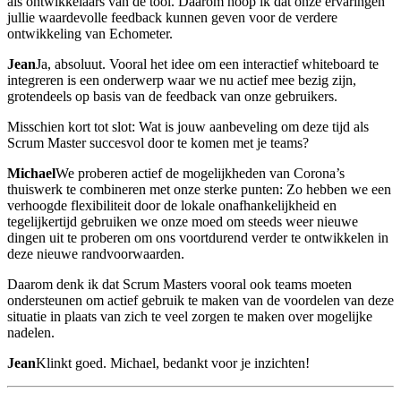
als ontwikkelaars van de tool. Daarom hoop ik dat onze ervaringen
jullie waardevolle feedback kunnen geven voor de verdere
ontwikkeling van Echometer.
Jean
Ja, absoluut. Vooral het idee om een interactief whiteboard te
integreren is een onderwerp waar we nu actief mee bezig zijn,
grotendeels op basis van de feedback van onze gebruikers.
Misschien kort tot slot: Wat is jouw aanbeveling om deze tijd als
Scrum Master succesvol door te komen met je teams?
Michael
We proberen actief de mogelijkheden van Corona’s
thuiswerk te combineren met onze sterke punten: Zo hebben we een
verhoogde flexibiliteit door de lokale onafhankelijkheid en
tegelijkertijd gebruiken we onze moed om steeds weer nieuwe
dingen uit te proberen om ons voortdurend verder te ontwikkelen in
deze nieuwe randvoorwaarden.
Daarom denk ik dat Scrum Masters vooral ook teams moeten
ondersteunen om actief gebruik te maken van de voordelen van deze
situatie in plaats van zich te veel zorgen te maken over mogelijke
nadelen.
Jean
Klinkt goed. Michael, bedankt voor je inzichten!