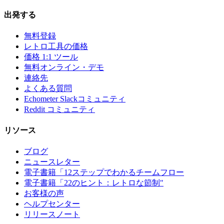
出発する
無料登録
レトロ工具の価格
価格 1:1 ツール
無料オンライン・デモ
連絡先
よくある質問
Echometer Slackコミュニティ
Reddit コミュニティ
リソース
ブログ
ニュースレター
電子書籍「12ステップでわかるチームフロー
電子書籍「22のヒント：レトロな節制"
お客様の声
ヘルプセンター
リリースノート