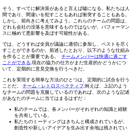
そう、すべてに解決策があると言えば嘘になる。私たちは人
間であり、間違いを犯すこともあれば衝突することもある。
しかし、前向きに考えてみよう。これらのチームの問題は、
どれも会社の没落を意味するものではないが、パフォーマン
スに極めて悪影響を及ぼす可能性がある。
では、どうすれば全員が議論に適切に参加し、ベストを尽く
すことができるのか。前述したとおり、以下のような仕組み
を作ることが重要である。
チームメンバーは快適に過ごす
ことができる
.現在の協力の仕方がまだ生産的かどうかにつ
いて、定期的に意見交換を行うべきだ。
これを実現する簡単な方法のひとつは、定期的に試合を行う
ことだ。
チーム・レトロスペクティブ
.例えば、上記のよう
なチームの問題を克服しているのであれば、次のような記述
があなたのチームに当てはまるはずだ：
私のチームでは、各メンバーがそれぞれの知識と経験
を共有している。
私たちのミーティングはきちんと構成されているが、
創造性や新しいアイデアを生み出す余地は残されてい