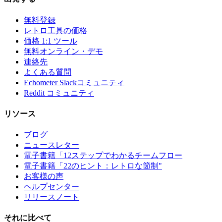
無料登録
レトロ工具の価格
価格 1:1 ツール
無料オンライン・デモ
連絡先
よくある質問
Echometer Slackコミュニティ
Reddit コミュニティ
リソース
ブログ
ニュースレター
電子書籍「12ステップでわかるチームフロー
電子書籍「22のヒント：レトロな節制"
お客様の声
ヘルプセンター
リリースノート
それに比べて