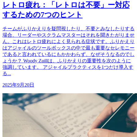
レトロ疲れ：「レトロは不要」ー対応
するための7つのヒント
チームがふりかえりを疑問視したり、不要とみなしたりする
場合、リーダーやスクラムマスターはそれを聞きたがりませ
ん。これはレトロ疲れによく見られる症状です。ふりかえり
はアジャイルのツールボックスの中で最も重要なセレモニー
であると言われているにもかかわらず、なぜそうなるのでし
ょうか？ Woody Zuillは、ふりかえりの重要性を次のように
強調しています。 アジャイルプラクティスを1つだけ導入す
る...
2025年9月20日