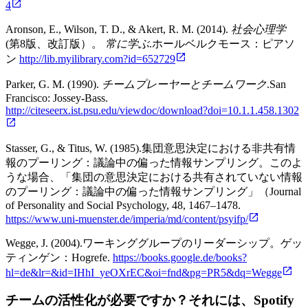
4
Aronson, E., Wilson, T. D., & Akert, R. M. (2014).
社会心理学
(第8版、改訂版）。
常に学ぶ
.ホールベルクモース：ピアソ
ン
http://lib.myilibrary.com?id=652729
Parker, G. M. (1990).
チームプレーヤーとチームワーク
.San
Francisco: Jossey-Bass.
http://citeseerx.ist.psu.edu/viewdoc/download?doi=10.1.1.458.1302
Stasser, G., & Titus, W. (1985).集団意思決定における非共有情
報のプーリング：議論中の偏った情報サンプリング。このよ
うな場合、「集団の意思決定における共有されていない情報
のプーリング：議論中の偏った情報サンプリング」（Journal
of Personality and Social Psychology, 48, 1467–1478.
https://www.uni-muenster.de/imperia/md/content/psyifp/
Wegge, J. (2004).ワーキンググループのリーダーシップ。ゲッ
ティンゲン：Hogrefe.
https://books.google.de/books?
hl=de&lr=&id=IHhI_yeOXrEC&oi=fnd&pg=PR5&dq=Wegge
チームの活性化が必要ですか？それには、
Spotify