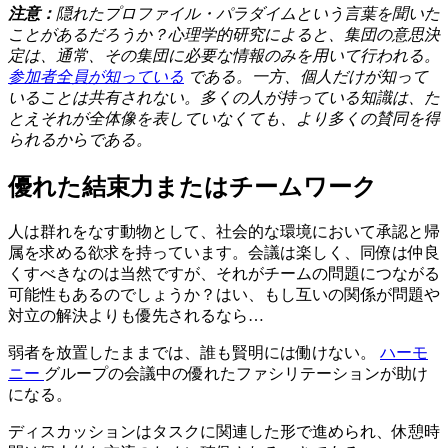
注意：
隠れたプロファイル・パラダイムという言葉を聞いた
ことがあるだろうか？心理学的研究によると、集団の意思決
定は、通常、その集団に必要な情報のみを用いて行われる。
参加者全員が知っている
である。一方、個人だけが知って
いることは共有されない。多くの人が持っている知識は、た
とえそれが全体像を表していなくても、より多くの賛同を得
られるからである。
優れた結束力またはチームワーク
人は群れをなす動物として、社会的な環境において承認と帰
属を求める欲求を持っています。会議は楽しく、同僚は仲良
くすべきなのは当然ですが、それがチームの問題につながる
可能性もあるのでしょうか？はい、もし互いの関係が問題や
対立の解決よりも優先されるなら…
弱者を放置したままでは、誰も賢明には働けない。
ハーモ
ニー
グループの会議中の優れたファシリテーションが助け
になる。
ディスカッションはタスクに関連した形で進められ、休憩時