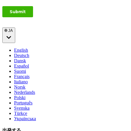
🌐 JA
English
Deutsch
Dansk
Español
Suomi
Français
Italiano
Norsk
Nederlands
Polski
Português
Svenska
Türkçe
Українська
出発する