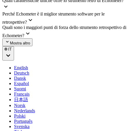
Quali caratteristiche uniche offre lo strumento retro di Echometer?
Perché Echometer è il miglior strumento software per le
retrospettive?
Quali sono i maggiori punti di forza dello strumento retrospettivo di
Echometer?
Mostra altro
🌐 IT
English
Deutsch
Dansk
Español
Suomi
Français
日本語
Norsk
Nederlands
Polski
Português
Svenska