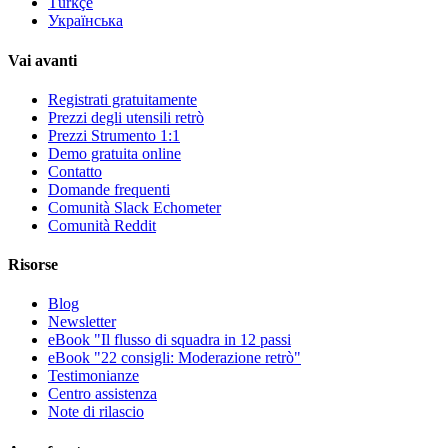
Türkçe
Українська
Vai avanti
Registrati gratuitamente
Prezzi degli utensili retrò
Prezzi Strumento 1:1
Demo gratuita online
Contatto
Domande frequenti
Comunità Slack Echometer
Comunità Reddit
Risorse
Blog
Newsletter
eBook "Il flusso di squadra in 12 passi
eBook "22 consigli: Moderazione retrò"
Testimonianze
Centro assistenza
Note di rilascio