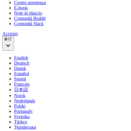
Centro assistenza
E-book
Note di rilascio
Comunità Reddit
Comunità Slack
Accesso
🌐 IT
English
Deutsch
Dansk
Español
Suomi
Français
日本語
Norsk
Nederlands
Polski
Português
Svenska
Türkçe
Українська