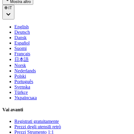
Mostra altro
🌐 IT
English
Deutsch
Dansk
Español
Suomi
Français
日本語
Norsk
Nederlands
Polski
Português
Svenska
Türkçe
Українська
Vai avanti
Registrati gratuitamente
Prezzi degli utensili retrò
Prezzi Strumento 1:1