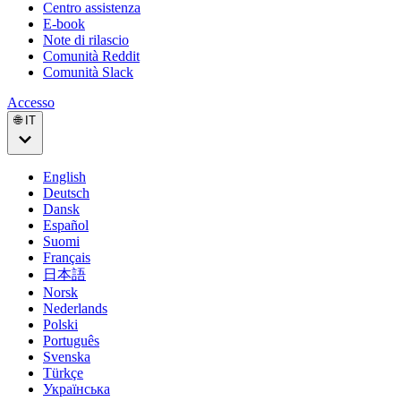
Centro assistenza
E-book
Note di rilascio
Comunità Reddit
Comunità Slack
Accesso
🌐 IT
English
Deutsch
Dansk
Español
Suomi
Français
日本語
Norsk
Nederlands
Polski
Português
Svenska
Türkçe
Українська